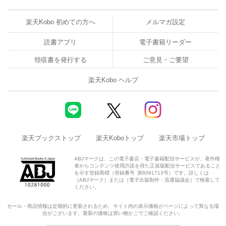
楽天Kobo 初めての方へ
メルマガ設定
読書アプリ
電子書籍リーダー
領収書を発行する
ご意見・ご要望
楽天Kobo ヘルプ
楽天ブックストップ
楽天Koboトップ
楽天市場トップ
ABJマークは、この電子書店・電子書籍配信サービスが、著作権
者からコンテンツ使用許諾を得た正規版配信サービスであること
を示す登録商標（登録番号 第6091713号）です。詳しくは
［ABJマーク］または［電子出版制作・流通協議会］で検索して
ください。
セール・商品情報は定期的に更新されるため、サイト内の表示価格がページによって異なる場
合がございます。最新の価格は買い物かごでご確認ください。