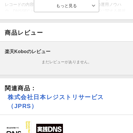
レコードの内容、コマンドによる動作確認、DNSの運用ノウハ
ウ、DNSSECとプライバシー保護の基礎知識、DNSに関する最近
の主な動きまで、順を追ってやさしく解説します。
とかくわかりづらいと言われがちなDNSですが、1つずつ用語を知
商品レビュー
り、仕組みの全体像を押さえてから細部に入っていくことで、驚
くほどすっきり理解できます。本書を通して、DNSの正しい知識
と使い方を体系的に学んでいきましょう！
楽天Koboのレビュー
まだレビューがありません。
今回の改訂では、第1版の刊行以降に起こったDNSにおけるさまざ
まな変化と新たな技術トレンドを踏まえ、現代のエンジニアに必
須の項目を大幅に加筆し、既存の項目も充実させました。初学者
の入門書としてはもちろん、ベテランエンジニアの知識アップデ
関連商品
：
ートにもぜひご活用ください！
株式会社日本レジストリサービス
＜第2版の改訂ポイント＞
（JPRS）
・既存の解説・図版を最新化し、よりわかりやすくブラッシュア
ップ