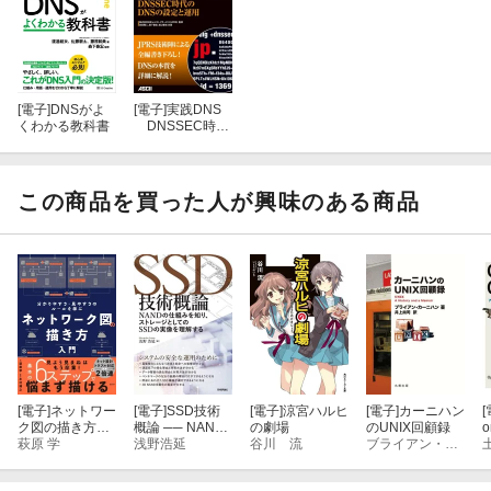
・新たな技術トレンドを解説したコラムを大幅に拡充
・運用の現場で役立つ情報の解説をより一層充実（新たなリソー
スレコード、権威サーバーの応答の種類、コマンドの結果の読み
解き方など）
[電子]
DNSがよ
[電子]
実践DNS
くわかる教科書
DNSSEC時代
のDNSの設定と
・最新のセキュリティやプライバシー保護の解説を追加
運用
この商品を買った人が興味のある商品
・今後のDNSに関する最新技術を解説した新たな章を追加（新技
術の導入方法、IETFで進む委任の再設計など）
※カバー画像が異なる場合があります。
[電子]
ネットワー
[電子]
SSD技術
[電子]
涼宮ハルヒ
[電子]
カーニハン
[
ク図の描き方入
概論 ── NAND
の劇場
のUNIX回顧録
門
萩原 学
の仕組みを知
浅野浩延
谷川 流
ブライアン・カーニハン
り、ストレージ
としてのSSDの