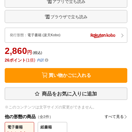
アプリで立ち読み
ブラウザで立ち読み
発行形態
：
電子書籍
(楽天Kobo)
2,860
円
(税込)
26
ポイント
1倍
内訳
買い物かごに入れる
商品をお気に入りに追加
※このコンテンツは文字サイズの変更ができません。
他の形態の商品
すべて見る
（全
2
件）
電子書籍
紙書籍