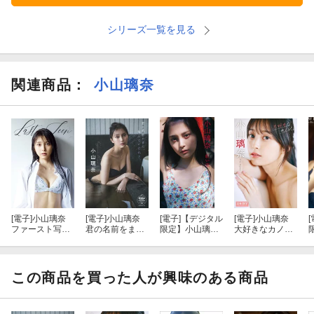
シリーズ一覧を見る
関連商品
：
小山璃奈
[電子]
小山璃奈
[電子]
小山璃奈
[電子]
【デジタル
[電子]
小山璃奈
[
ファースト写真
君の名前をま
限定】小山璃奈
大好きなカノジ
集 『 Last Teen
だ、知らないけ
写真集「紅い
ョ 【エモカワ
』
れど。 【STRi
花」
DIGITAL PHOTO
A
KE! DIGITAL PH
BOOK 004】
OTOBOOK 01
この商品を買った人が興味のある商品
0】