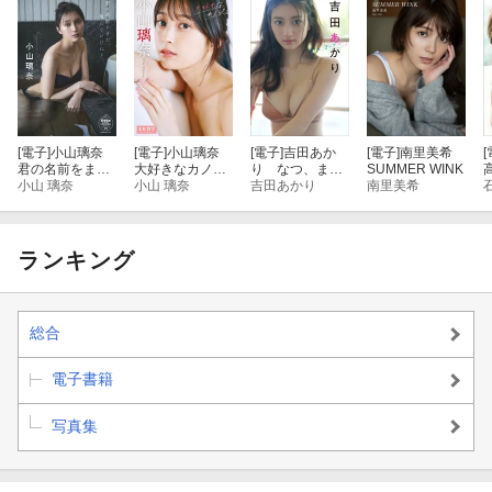
[電子]
小山璃奈
[電子]
小山璃奈
[電子]
吉田あか
[電子]
南里美希
[
君の名前をま
大好きなカノジ
り なつ、まっ
SUMMER WINK
だ、知らないけ
小山 璃奈
ョ 【エモカワ
小山 璃奈
さかり！
吉田あかり
南里美希
れど。 【STRi
DIGITAL PHOTO
KE! DIGITAL PH
BOOK 004】
OTOBOOK 01
0】
ランキング
総合
電子書籍
写真集