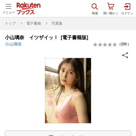
メニュー
トップ
電子書籍
写真集
小山璃奈 イツザイッ！ [電子書籍版]
小山璃奈
（
0
件）