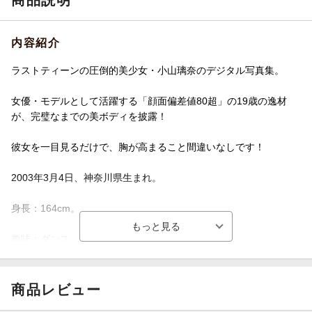
商品説明
内容紹介
ラストティーンの圧倒的美少女・小山璃奈のデジタル写真集。
女優・モデルとして活躍する「顔面偏差値80超」の19歳の逸材
が、完璧なまでの美ボディを披露！
彼女を一目見るだけで、胸が高まること間違いなしです！
2003年3月4日、神奈川県生まれ。
身長：164cm。
趣味：ダンス、卓球、歌、ショッピング
特技：料理、フェイクスイーツ作り
商品レビュー