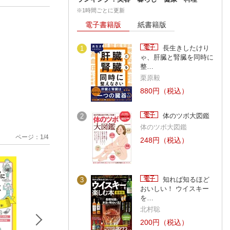
※1時間ごとに更新
電子書籍版
紙書籍版
長生きしたけり
1
ゃ、肝臓と腎臓を同時に
整…
栗原毅
880円（税込）
体のツボ大図鑑
2
体のツボ大図鑑
ページ：
1
/
4
248円（税込）
知れば知るほど
3
おいしい！ ウイスキー
を…
北村聡
200円（税込）