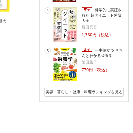
科学的に実証さ
4
れた 超ダイエット習慣
大全
超大
マネするだけで新し
たっきーママの簡
お米はすごい！
い自分に生まれ変わ
単！からだリセット
柴田書店
堀田秀吾
る キレイな人にな
喜多 よしか
丼
奥田和美
る腸活美容
1,760円（税込）
一生役立つ きち
5
んとわかる栄養学
飯田薫子
770円（税込）
美容・暮らし・健康・料理ランキングを見る