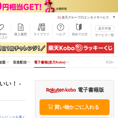
楽天グループのエンタメサービス
電子書籍
楽天市場
楽天Kobo
Kobo
購入履歴
ライブラリ
ヘルプ
初めての方
サービス一覧
本/ゲーム/CD/DVD
に入り
楽天ブックス
雑誌読み放題
楽天マガジン
放題
音楽配信
電子書籍(楽天Kobo)
R18+
音楽配信
楽天ミュージック
動画配信
楽天TV
いい！ -
動画配信ガイド
電子書籍版
Rakuten PLAY
無料テレビ
Rチャンネル
買い物かごに入れる
チケット
|
レビューを書く