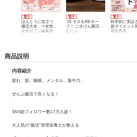
E 暮らし
ほんとうに役立つ
-25 キロを8年キー
科学的に実証
レシピ
腸活大全 〜女性セ
プ！ ごきげん腸活作
超ダイエット
にするた
ブンプラスMOOK
女性セブン編集部
りおき
むにゃ
全
堀田秀吾
ヒント
だれでもわかる、す
ぐできる！〜
商品説明
内容紹介
疲れ、肌、睡眠、メンタル、集中力…
ぜんぶ腸活で良くなる！
SNS総フォロワー数17万人超！
大人気の“腸活”管理栄養士が教える