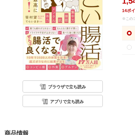
1,5
14
ポ
※この
ブラウザで立ち読み
アプリで立ち読み
商品情報