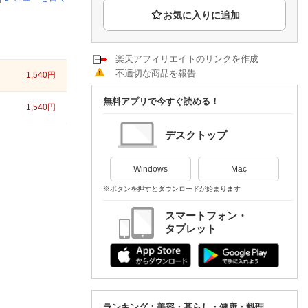
楽天チケット
エンタメニュース
推し楽
楽天アフィリエイトのリンクを作成
不適切な商品を報告
1,540
円
無料アプリで今すぐ読める！
1,540
円
デスクトップ
Windows
Mac
※ボタンを押すとダウンロードが始まります
スマートフォン・
タブレット
ランキング：美容・暮らし・健康・料理