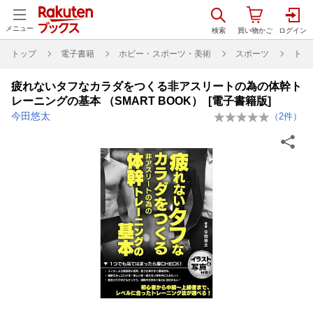
メニュー
トップ
電子書籍
ホビー・スポーツ・美術
スポーツ
トレ
疲れないタフなカラダをつくる非アスリートの為の体幹ト
レーニングの基本 （SMART BOOK） [電子書籍版]
今田悠太
（
2
件）