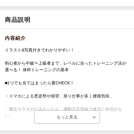
商品説明
内容紹介
イラスト&写真付きでわかりやすい！
初心者から中級〜上級者まで、レベルに合ったトレーニング法が
選べる！ 体幹トレーニングの基本
■1つでも当てはまったら要CHECK！
・スマホによる悪姿勢や猫背、座り仕事が多く腰痛気味。
・最近カラダがだるかったり、運動不足気味で体力に自信がな
い…
・健康でかっこいい体・美しい体・疲れない体を手に入れたい！