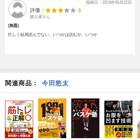
投稿日：2019年06月22日
たい、健康でありたい、
3
評価：
購入者さん
そんな皆さんの願望を叶えてくれるのが体幹トレーニングです。
(無題)
【目次】
忙しく結局読んでない、いつかは読むが、いつか
■１章 体幹トレーニングの実践方法
１ 体幹トレーニングとは？
２ 体幹を鍛えるメリットや効果は？
関連商品
：
今田悠太
３ 体幹トレーニングのデメリット
４ 体幹トレーニングは万能ではない
５ 体幹トレーニングはダイエットになる？
６ 間違いと考えられている体幹（コア）トレーニング