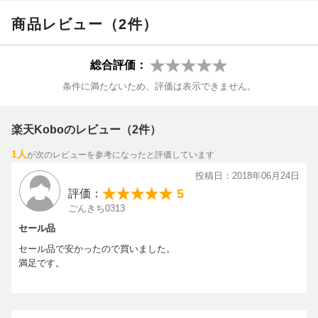
【冒頭より】
商品レビュー（2件）
サッカーの長友選手が海外で活躍する身体作りのために特に取り
総合評価：
組んでいた体幹トレーニング。
条件に満たないため、評価は表示できません。
小さな身体でフィジカルコンタクトの強いサッカーの世界でトッ
プで居続けることは容易ではありません。
楽天Koboのレビュー（2件）
しかし、身体の体幹と呼ばれる部分を鍛えると大きなパフォーマ
1人
が次のレビューを参考になったと評価しています
ンスアップの可能性を秘めています。
投稿日：2018年06月24日
「私、アスリートじゃありません」なんて声が聞こえて来そうで
5
評価：
すね。
ごんきち0313
セール品
でも体幹を鍛えないといけないのはアスリートだけではないんで
セール品で安かったので買いました。
す。
満足です。
老若男女、全ての人が体幹トレーニングをしていいのです。
美しくなりたい、強くなりたい、スポーツパフォーマンスを上げ