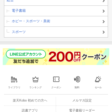
総合
■５章 フロントブリッジのやり方と効果〜体幹を安定させるフロ
ントブリッジ
電子書籍
１ 実際、フロントブリッジって何にいいの？その効果は？
ホビー・スポーツ・美術
２ フロントブリッジのやり方！
スポーツ
■６章 サイドクランチのやり方：腹斜筋を鍛える筋トレ方法
１ コルセットの役割をする腹斜筋
２ サイドクランチのやり方
■７章 チューブを使っての体幹トレーニング実践法
１ アンタイ・ローテーション
ライブラリ
ランキング
クーポン
無料
セール
■８章 体幹の深部に眠れる神秘の筋肉、大腰筋とは? その機能
と鍛えるメリット
楽天Kobo 初めての方へ
メルマガ設定
読書アプリ
電子書籍リーダー
１ 人体の奥底にある見えない筋肉。大腰筋