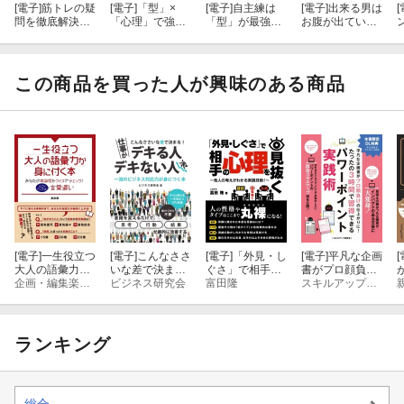
[電子]
筋トレの疑
[電子]
「型」×
[電子]
自主練は
[電子]
出来る男は
[
■２章 体幹トレーニングの実践方法
問を徹底解決！
「心理」で強く
「型」が最強！
お腹が出ていな
筋トレの正解○
なる！ 1on1の
動きのコツが
い！忙しいビジ
１ 横隔膜の働きと横隔膜を鍛える体幹ドローイン
〜正しい知識
コツがわかるバ
わかるバスケ塾
ネスマンのため
とトレーニング
スケ塾
のお腹を凹ます
方法がわかる〜
技術〜脂肪燃焼
この商品を買った人が興味のある商品
２ 横隔膜を鍛えたら次は・・・
のメカニズムを
活用したリバウ
ンドしないダイ
■３章 バランスボールを使って背筋を鍛えるための体幹トレーニ
エット方法〜
ング
１ ダイアゴナルの詳しい実践方法・注意点（体幹トレーニン
グ）
■４章 腕立て伏せは実は体幹トレーニング。正しいフォームを身
[電子]
一生役立つ
[電子]
こんなささ
[電子]
「外見・し
[電子]
平凡な企画
[
につけることが大切
大人の語彙力が
いな差で決ま
ぐさ」で相手の
書がプロ顔負け
身に付く本 あ
企画・編集楽出版
る！仕事がデキ
ビジネス研究会
心理を見抜く〜
富田隆
の仕上がりに！
スキルアップ研究会
なたの常識度を
る人・デキない
他人の考えがわ
たったの３時間
１ 腕立て伏せは腕に効くだけではない？？
クイズでチェッ
人 一流のビジ
かる実践技
で習得できるパ
ク！ここがヘン
ネス対応力が身
術！〜
ワーポイント実
だよ言葉遣い
につく本
践術
ランキング
２ 腕立て伏せをしながら正しく腹筋に効かせれているか確かめ
よう！