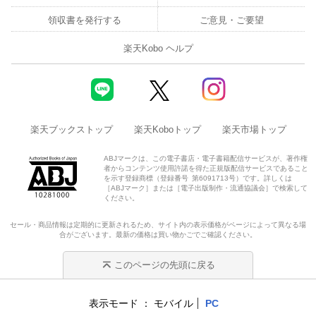
領収書を発行する
ご意見・ご要望
２ 大腰筋を鍛えるメリット
楽天Kobo ヘルプ
３ 大腰筋が硬くなってしまうデメリットとは？
４ 大腰筋は見えないけども侮れない
５ 体幹の深部にある大腰筋を鍛える方法
楽天ブックストップ
楽天Koboトップ
楽天市場トップ
■９章 腹筋のストレッチはナゼ大切？腹直筋と腹斜筋のストレッ
ABJマークは、この電子書店・電子書籍配信サービスが、著作権
チ方法
者からコンテンツ使用許諾を得た正規版配信サービスであること
を示す登録商標（登録番号 第6091713号）です。詳しくは
［ABJマーク］または［電子出版制作・流通協議会］で検索して
１ 腹筋の構造〜腹直筋・腹斜筋について
ください。
セール・商品情報は定期的に更新されるため、サイト内の表示価格がページによって異なる場
２ 腹筋のストレッチ方法
合がございます。最新の価格は買い物かごでご確認ください。
■10章 腰を痛めない腹筋の鍛え方〜腰を痛めてしまう理由と注意
このページの先頭に戻る
点
表示モード
モバイル
PC
１ 腹筋を鍛えている最中に腰を痛めてしまう理由