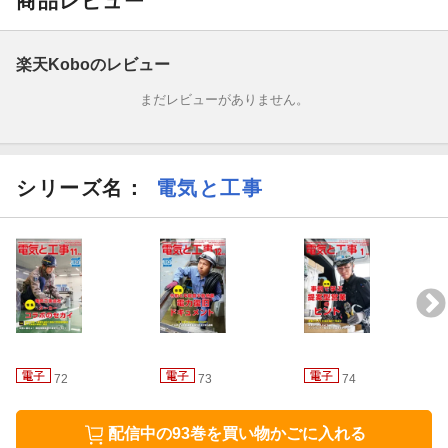
商品レビュー
【付録】接地工事超入門
楽天Koboのレビュー
【特集】働き方改革の王道！ 各社一押しの省施工部材はコレだ
まだレビューがありません。
【インタビュー】モノづくりのプロフェッショナルたち
【一般記事】
シリーズ名：
電気と工事
・ 低圧幹線選定の理解を深めよう（後編）
・ 倒木処理における安全確保
・ ＼御社の●●を教えてください！／
・ 全日電工連青年部活動紹介
72
73
74
【試験対策】
配信中の93巻を買い物かごに入れる
・ 資格と現場をつなぐ！ 電気工事・施工管理丸わかり