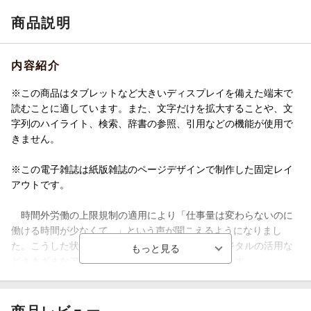
商品説明
内容紹介
※この商品はタブレットなど大きいディスプレイを備えた端末で
読むことに適しています。また、文字だけを拡大することや、文
字列のハイライト、検索、辞書の参照、引用などの機能が使用で
きません。
※この電子雑誌は紙版雑誌のページデザインで制作した固定レイ
アウトです。
時間外労働の上限規制の適用により「仕事量は変わらないのに
働ける時間が少なくて...」という声が聞こえるようになりまし
た。こうした状況に対して現場では人の融通やデジタルの活用な
どさまざまなアプローチで効率化に取り組んでいます。
ここでは、効率化の王道ともいえる「省施工」による解決策を考
えてみましょう。