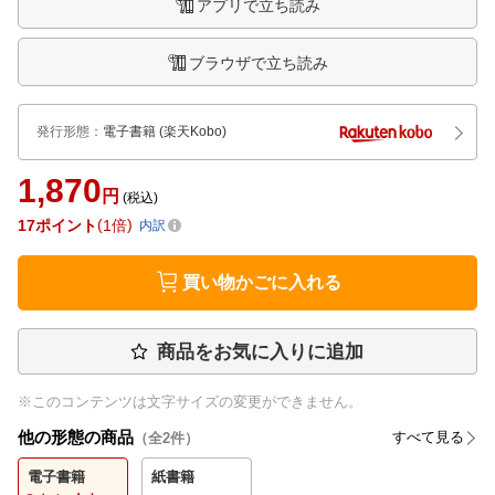
アプリで立ち読み
ブラウザで立ち読み
発行形態
：
電子書籍
(楽天Kobo)
1,870
円
(税込)
17
ポイント
1倍
内訳
買い物かごに入れる
商品をお気に入りに追加
※このコンテンツは文字サイズの変更ができません。
他の形態の商品
すべて見る
（全
2
件）
電子書籍
紙書籍