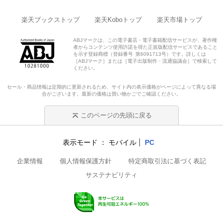
楽天ブックストップ
楽天Koboトップ
楽天市場トップ
ABJマークは、この電子書店・電子書籍配信サービスが、著作権
者からコンテンツ使用許諾を得た正規版配信サービスであること
を示す登録商標（登録番号 第6091713号）です。詳しくは
［ABJマーク］または［電子出版制作・流通協議会］で検索して
ください。
セール・商品情報は定期的に更新されるため、サイト内の表示価格がページによって異なる場
合がございます。最新の価格は買い物かごでご確認ください。
このページの先頭に戻る
表示モード
モバイル
PC
企業情報
個人情報保護方針
特定商取引法に基づく表記
サステナビリティ