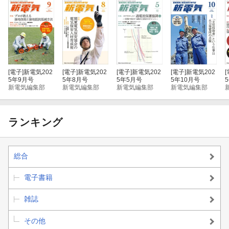
・ なるほど！ わかる！ モノゴトをナナメから見てみよう
・ “電気交渉人”一之瀬愛理の… 人を動かすスキルアップ講座
[電子]
新電気202
[電子]
新電気202
[電子]
新電気202
[電子]
新電気202
[
5年9月号
5年8月号
5年5月号
5年10月号
新電気編集部
新電気編集部
新電気編集部
新電気編集部
ランキング
総合
電子書籍
雑誌
その他