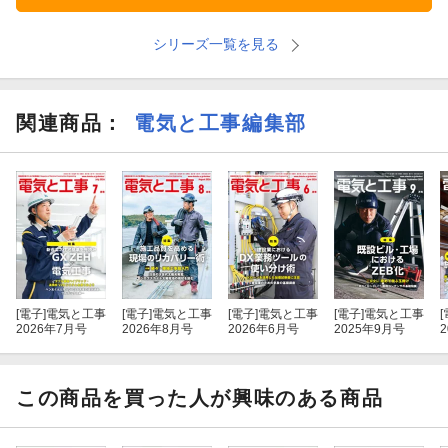
・ 〜電気工事資格対策編〜 たとえて学ぶ！ 電気理論
シリーズ一覧を見る
・ 第一種電気工事士学科試験 突破道場
【連載】
関連商品
：
電気と工事編集部
・ 電気通信工事の疑問はコニタンに聞いて！
・ トレンドジャック！ 最新技術にフォーカス
・ 現場DXのためのノーコードツール活用という選択肢
・ 強欲な青木＆消防設備士
[電子]
電気と工事
[電子]
電気と工事
[電子]
電気と工事
[電子]
電気と工事
[
2026年7月号
2026年8月号
2026年6月号
2025年9月号
・ ヒューマンエラー対策の極意
・ SPDによる雷サージ保護対策
この商品を買った人が興味のある商品
・ 人材不足を解消！ 建設業の働き方改革、始めました