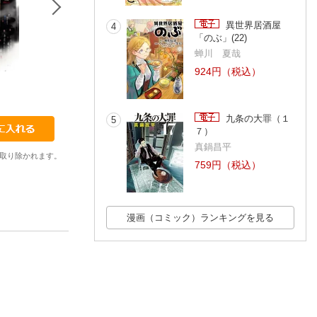
異世界居酒屋
4
「のぶ」(22)
蝉川 夏哉
924円（税込）
21
22
23
ゆうはじめ
ゆうはじめ
ゆうはじめ
九条の大罪（１
5
７）
真鍋昌平
取り除かれます。
759円（税込）
漫画（コミック）ランキングを見る