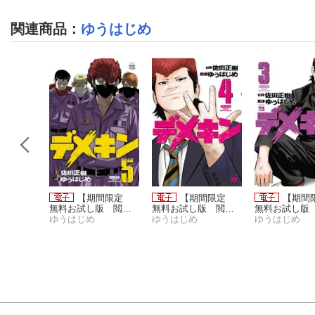
関連商品
：
ゆうはじめ
ン 32
【期間限定
【期間限定
【期
無料お試し版 閲覧
無料お試し版 閲覧
無料お試し版
期限2026年8月17日】
ゆうはじめ
期限2026年8月17日】
ゆうはじめ
期限2026年8
ゆうはじめ
デメキン 5
デメキン 4
デメキン 3