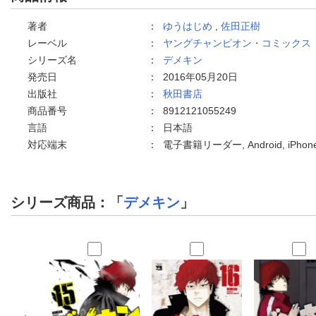
著者
：
ゆうはじめ
,
佐田正樹
レーベル
：
ヤングチャンピオン・コミックス
シリーズ名
：
デメキン
発売日
：
2016年05月20日
出版社
：
秋田書店
商品番号
：
8912121055249
言語
：
日本語
対応端末
：
電子書籍リーダー, Android, iPh
シリーズ商品：「
デメキン
」