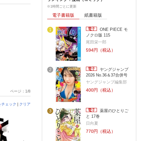
※1時間ごとに更新
電子書籍版
紙書籍版
ONE PIECE モ
1
ノクロ版 115
尾田栄一郎
594円（税込）
ヤングジャンプ
2
2026 No.36＆37合併号
ヤングジャンプ編集部
400円（税込）
ページ：1/8
をチェック
|
クリア
薬屋のひとりご
3
と 17巻
日向夏
770円（税込）