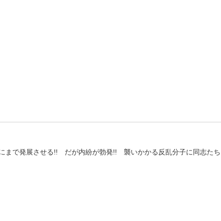
まで発展させる!! だが内紛が勃発!! 襲いかかる反乱分子に同志た