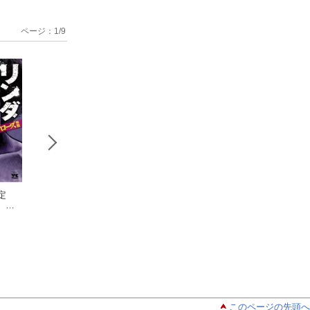
ページ：
1
/
9
限定
【期間限定
ヤングチャン
ヤングチャ
 閲
無料お試し版 閲覧
ピオン 2026年16号
ピオン 2026年1
17
期限2026年8月17日】
ゆうはじめ
理央
大和田秀樹
ダク
デメキン 1
）
このページの先頭へ