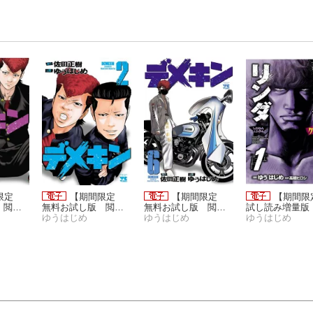
間限定
【期間限定
【期間限定
【期間
 閲覧
無料お試し版 閲覧
無料お試し版 閲覧
試し読み増量版
月17日】
期限2026年8月17日】
ゆうはじめ
期限2026年8月17日】
ゆうはじめ
覧期限2026年8月
ゆうはじめ
デメキン 2
デメキン 6
日】リンダリン
ローズ外伝（1