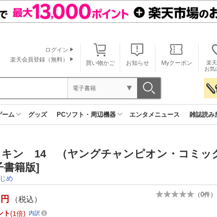
ログイン
楽天会員登録（無料）
買い物かご
お知らせ
Myクーポン
楽天
お気
電子書籍
ゲーム
グッズ
PCソフト・周辺機器
エンタメニュース
雑誌読み
メキン 14 （ヤングチャンピオン・コミ
子書籍版]
じめ
（
0
件）
円
（税込）
ント
1倍
内訳