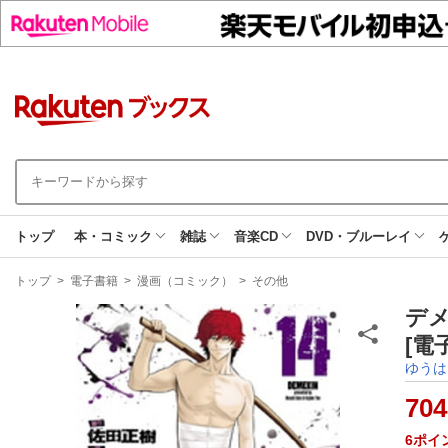
トップ
本・コミック
雑誌
音楽CD
DVD・ブルーレイ
現
トップ
>
電子書籍
>
漫画（コミック）
>
その他
在
地
デ
[電
ゆうは
704
6
ポイ