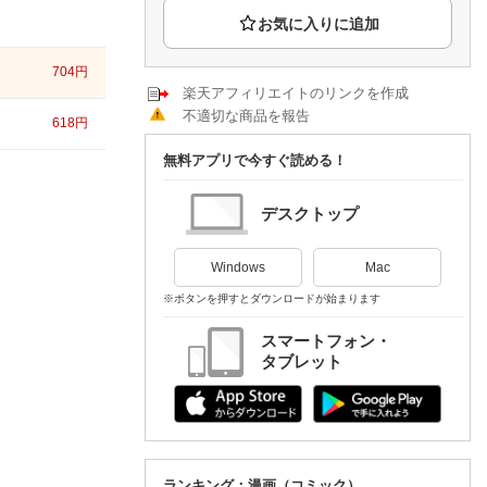
楽天チケット
エンタメニュース
推し楽
704
円
楽天アフィリエイトのリンクを作成
不適切な商品を報告
618
円
無料アプリで今すぐ読める！
デスクトップ
Windows
Mac
※ボタンを押すとダウンロードが始まります
スマートフォン・
タブレット
ランキング：漫画（コミック）