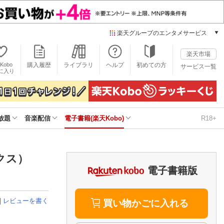
楽天グループのエンタメサービス
電子書籍
楽天市場
楽天Kobo
Kobo
購入履歴
ライブラリ
ヘルプ
初めての方
サービス一覧
本/ゲーム/CD/DVD
に入り
楽天ブックス
雑誌読み放題
楽天マガジン
放題
音楽配信
電子書籍(楽天Kobo)
R18+
音楽配信
楽天ミュージック
動画配信
楽天TV
ックス）
動画配信ガイド
電子書籍版
Rakuten PLAY
無料テレビ
|
レビューを書く
Rチャンネル
買い物かごに入れる
チケット