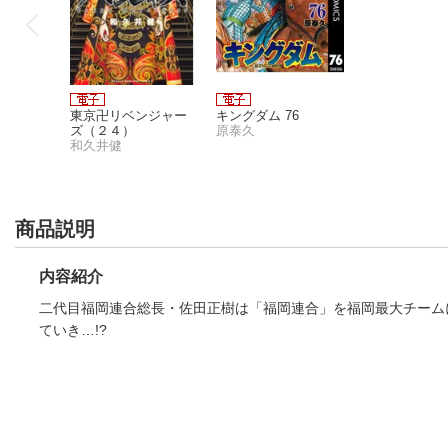
東京卍リベンジャー
キングダム 76
ズ（２４）
原泰久
和久井健
商品説明
内容紹介
二代目福岡連合総長・佐田正樹は「福岡連合」を福岡最大チームに
ていき…!?
東京卍リベンジャー
キングダム 76
ズ（２４）
原泰久
和久井健