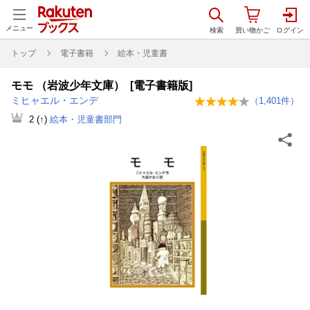
メニュー
トップ
電子書籍
絵本・児童書
モモ （岩波少年文庫） [電子書籍版]
ミヒャエル・エンデ
（
1,401
件）
2
(↑)
絵本・児童書部門