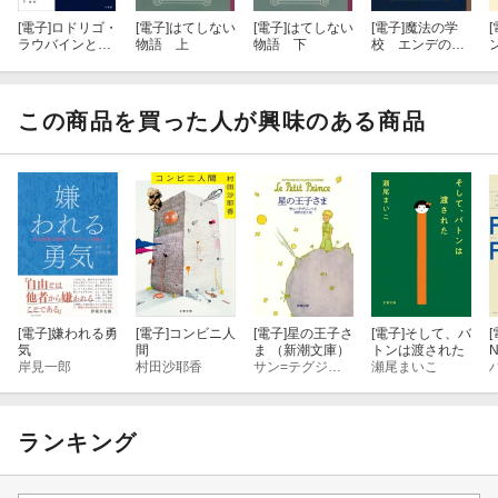
現代の技術で、端折らずに再映画化して欲しいものです。
[電子]
ロドリゴ・
[電子]
はてしない
[電子]
はてしない
[電子]
魔法の学
[
ラウバインと従
物語 上
物語 下
校 エンデのメ
者クニルプス
ルヒェン集
この商品を買った人が興味のある商品
[電子]
嫌われる勇
[電子]
コンビニ人
[電子]
星の王子さ
[電子]
そして、バ
[
気
間
ま （新潮文庫）
トンは渡された
岸見一郎
村田沙耶香
サン=テグジュペリ
瀬尾まいこ
ランキング