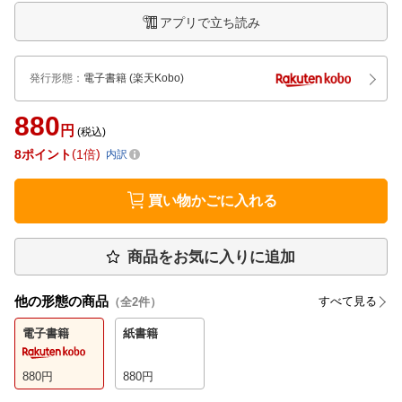
アプリで立ち読み
発行形態
：
電子書籍
(楽天Kobo)
880
円
(税込)
8
ポイント
1倍
内訳
買い物かごに入れる
商品をお気に入りに追加
他の形態の商品
すべて見る
（全
2
件）
電子書籍
紙書籍
880
円
880
円