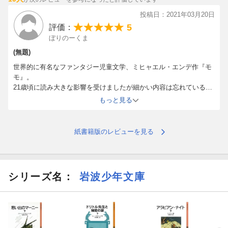
投稿日：2021年03月20日
5
評価：
ぼりのーくま
(無題)
世界的に有名なファンタジー児童文学、ミヒャエル・エンデ作『モ
モ』。
21歳頃に読み大きな影響を受けましたが細かい内容は忘れているの
で電子書籍で購入し読み直しました。
もっと見る
短いあとがきがまたいいんですよねー♪
本書は2005年に同じ翻訳者によって若干の訂正が加えられたバージ
ョンのようです。
紙書籍版のレビューを見る
主人公モモがどんな女の子なのかは分かっているので人物紹介的内
容（特に子どもたちとの空想ごっこ遊びのくだり）は軽く流し読み
しましたが、それ以外はしっかりと読みました。
シリーズ名：
岩波少年文庫
外国語の翻訳なので言い回しが独特ですし、一応子ども向けなので
ひらがなが多くて読みにくい面もありますが、内容はやはり引き込
まれますね。
灰色の男たちがどんな手を使って人々の心に入り込み焦燥感を煽っ
て時間を奪っていくのか、また時間を奪われたとは気づかずに人々