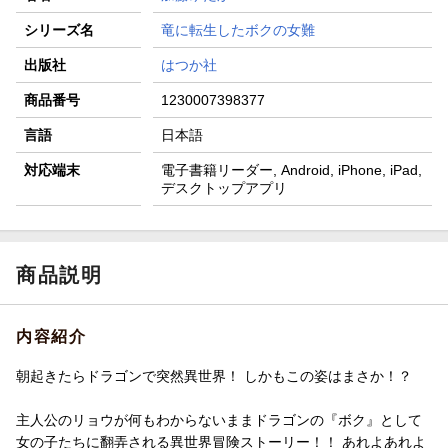
シリーズ名
竜に転生したボクの女難
出版社
はつか社
商品番号
1230007398377
言語
日本語
対応端末
電子書籍リーダー, Android, iPhone, iPad,
デスクトップアプリ
商品説明
内容紹介
朝起きたらドラゴンで突然異世界！ しかもこの姿はまさか！？
主人公のリョウが何もわからないままドラゴンの『ボク』として
女の子たちに翻弄される異世界冒険ストーリー！！ あれよあれよ