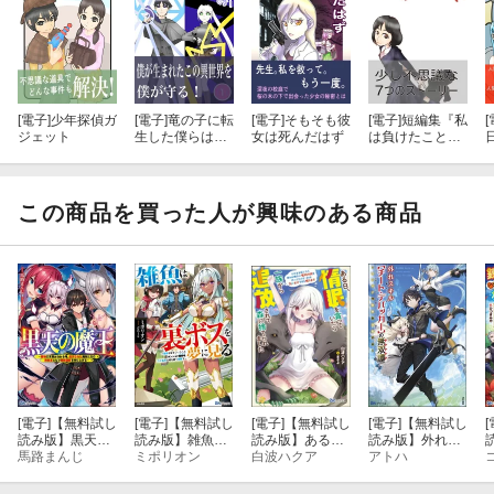
[電子]
少年探偵ガ
[電子]
竜の子に転
[電子]
そもそも彼
[電子]
短編集『私
[
ジェット
生した僕らはこ
女は死んだはず
は負けたことが
の異世界で最強
ない』
の双子です！
この商品を買った人が興味のある商品
[電子]
【無料試し
[電子]
【無料試し
[電子]
【無料試し
[電子]
【無料試し
[
読み版】黒天の
読み版】雑魚は
読み版】ある
読み版】外れス
魔王 〜魔物の言
馬路まんじ
裏ボスを夢に見
ミポリオン
日、惰眠を貪っ
白波ハクア
キル【チート・
アトハ
葉がわかる俺、
る 〜最弱を宿命
ていたら一族か
デバッガー】の
虐げられた魔物
づけられたダン
ら追放されて森
無双譚 〜ワンポ