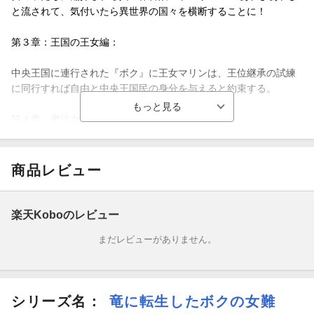
と流されて、気付いたら異世界の国々を横断することに！
第３章：王国の王女編：
中央王国に連行された『ボク』に王女マリンは、王位継承の試練
に同行すれば自由と中央王国民の身分を与えると約束する。
第４章：魔法女学校編：
東の国で魔法学校に入学した『ボク』が充実した学校生活を送る
のとは対照的に、ミネは不安を募らせていた。
商品レビュー
楽天Koboのレビュー
まだレビューがありません。
シリーズ名：
竜に転生したボクの女難