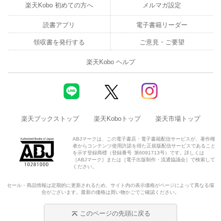
楽天Kobo 初めての方へ
メルマガ設定
読書アプリ
電子書籍リーダー
領収書を発行する
ご意見・ご要望
楽天Kobo ヘルプ
楽天ブックストップ
楽天Koboトップ
楽天市場トップ
ABJマークは、この電子書店・電子書籍配信サービスが、著作権
者からコンテンツ使用許諾を得た正規版配信サービスであること
を示す登録商標（登録番号 第6091713号）です。詳しくは
［ABJマーク］または［電子出版制作・流通協議会］で検索して
ください。
セール・商品情報は定期的に更新されるため、サイト内の表示価格がページによって異なる場
合がございます。最新の価格は買い物かごでご確認ください。
このページの先頭に戻る