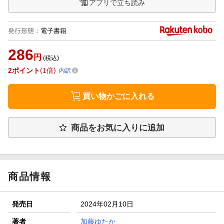
アプリで立ち読み
発行形態
：
電子書籍
286
円
(税込)
2
ポイント
1倍
内訳
買い物かごに入れる
商品をお気に入りに追加
商品情報
発売日
2024年02月10日
著者
加藤ゆたか