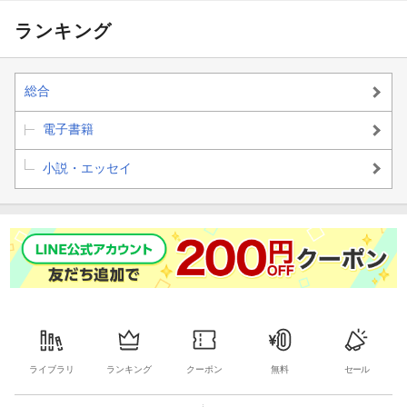
たちの救世主と
ジョン探索者
に捨てられまし
チで世界を改変
なり最強国家を
《シーカー》、
た そのまま寝て
する〜
ランキング
作り上げる〜
二十五年の時を
たら周りが勝手
経て覚醒す〜
に魔物の国を作
ってたけど、私
は気にせず今日
総合
も眠ります
電子書籍
小説・エッセイ
ライブラリ
ランキング
クーポン
無料
セール