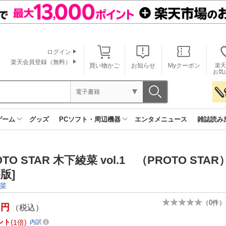
ログイン
楽天会員登録（無料）
買い物かご
お知らせ
Myクーポン
楽天
お気
電子書籍
ゲーム
グッズ
PCソフト・周辺機器
エンタメニュース
雑誌読み
OTO STAR 木下綾菜 vol.1 （PROTO STA
版]
菜
（
0
件）
円
（税込）
ント
1倍
内訳