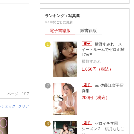
ランキング：写真集
※1時間ごとに更新
電子書籍版
紙書籍版
横野すみれ ス
1
イートルームでゼロ距離
LOVE
横野すみれ
1,650円（税込）
es 佐藤江梨子写
2
真集
ページ：1/17
200円（税込）
をチェック
|
クリア
ゼロイチ学園
3
シーズン２ 桃月なしこ