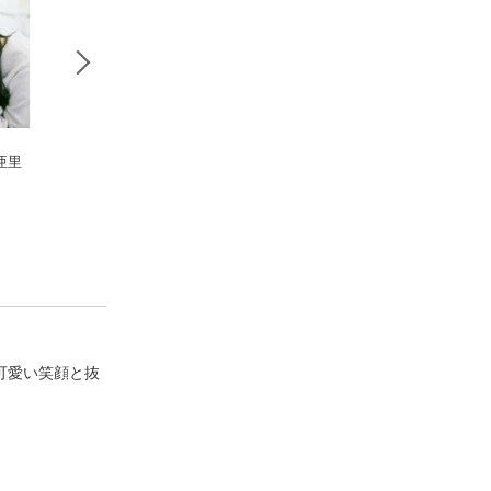
芽亜里
【デジタル限定 YJ P
PROTO STAR 林芽亜
PROTO STAR 
HOTO BOOK】山田
里 vol.2
那 vol.1
南実写真集「初心」
山田南実
林芽亜里
池田朱那
可愛い笑顔と抜