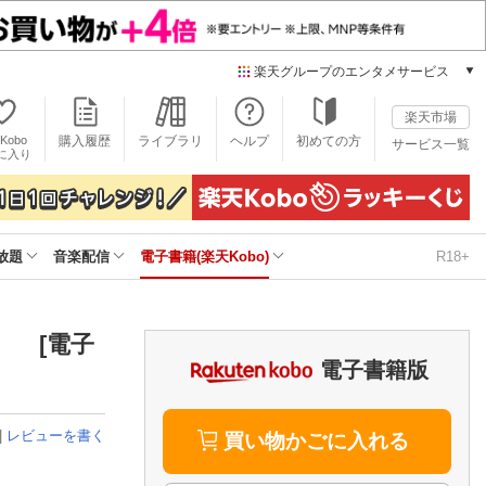
楽天グループのエンタメサービス
電子書籍
楽天市場
楽天Kobo
Kobo
購入履歴
ライブラリ
ヘルプ
初めての方
サービス一覧
本/ゲーム/CD/DVD
に入り
楽天ブックス
雑誌読み放題
楽天マガジン
放題
音楽配信
電子書籍(楽天Kobo)
R18+
音楽配信
楽天ミュージック
動画配信
楽天TV
R） [電子
動画配信ガイド
電子書籍版
Rakuten PLAY
無料テレビ
|
レビューを書く
Rチャンネル
買い物かごに入れる
チケット