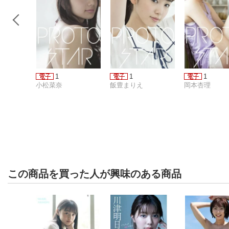
1
1
1
小松菜奈
飯豊まりえ
岡本杏理
この商品を買った人が興味のある商品