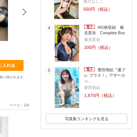
桃月なしこ
550円（税込）
441枚収録 篠
4
見星奈 Complete Box
篠見星奈
1
1
1
200円（税込）
岡本杏理
夏居瑠奈
北山詩織
豊田萌絵『週プ
5
レ プラス！』アザーカ
取り除かれます。
ッ…
豊田萌絵
1,870円（税込）
ページ：
1
/
4
写真集ランキングを見る