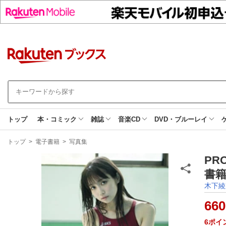
トップ
本・コミック
雑誌
音楽CD
DVD・ブルーレイ
現
トップ
>
電子書籍
>
写真集
在
地
PR
書籍
木下綾
660
6
ポイ