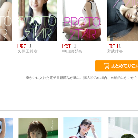
1
1
1
久保田紗友
中山絵梨奈
宮武佳央
※かごに入れた電子書籍商品が既にご購入済みの場合、自動的にかごから