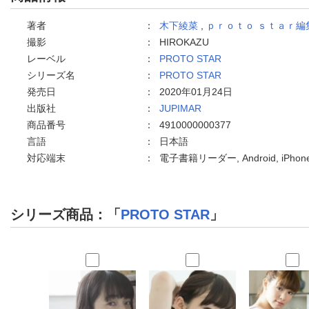
著者
：
木下綾菜
,
ｐｒｏｔｏ ｓｔａｒ編
撮影
：
HIROKAZU
レーベル
：
PROTO STAR
シリーズ名
：
PROTO STAR
発売日
：
2020年01月24日
出版社
：
JUPIMAR
商品番号
：
4910000000377
言語
：
日本語
対応端末
：
電子書籍リーダー, Android, iPh
シリーズ商品：「
PROTO STAR
」