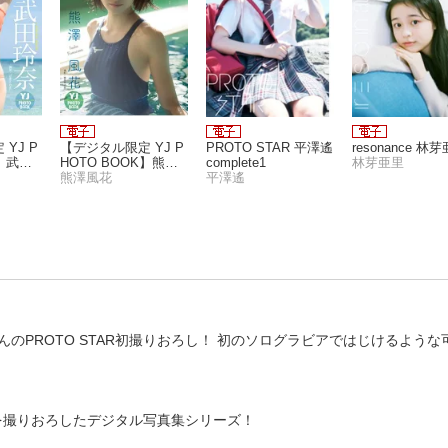
YJ P
【デジタル限定 YJ P
PROTO STAR 平澤遙
resonance 林
K】武田
HOTO BOOK】熊澤
complete1
林芽亜里
all
風花写真集「今日を
熊澤風花
平澤遙
届けに………」
PROTO STAR初撮りおろし！ 初のソログラビアではじけるような
女を撮りおろしたデジタル写真集シリーズ！