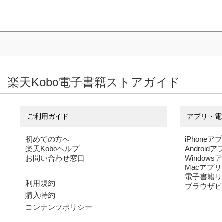
PROTO STAR
楽天Kobo電子書籍ストアガイド
木下綾菜 vol.2
木下綾菜
ご利用ガイド
アプリ・電
初めての方へ
iPhoneア
楽天Koboヘルプ
Android
お問い合わせ窓口
Windows
Macアプリ
電子書籍リ
利用規約
ブラウザビ
購入特約
コンテンツポリシー