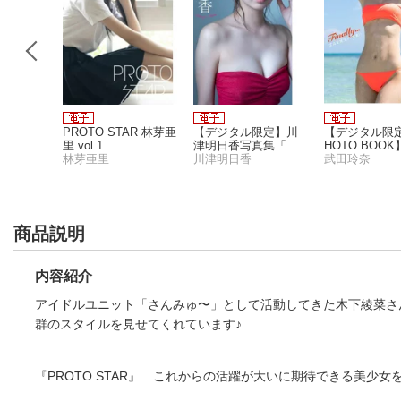
AR 佐藤葵
PROTO STAR 林芽亜
【デジタル限定】川
【デジタル限定 
里 vol.1
津明日香写真集「ど
HOTO BOO
林芽亜里
うしたって好きにな
川津明日香
玲奈写真集「Fin
武田玲奈
る」
y...」
商品説明
内容紹介
アイドルユニット「さんみゅ〜」として活動してきた木下綾菜さんの
群のスタイルを見せてくれています♪
『PROTO STAR』 これからの活躍が大いに期待できる美少