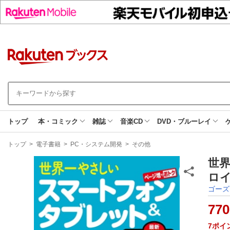
トップ
本・コミック
雑誌
音楽CD
DVD・ブルーレイ
現
トップ
>
電子書籍
>
PC・システム開発
>
その他
在
地
世
ロイ
ゴーズ
770
7
ポイ