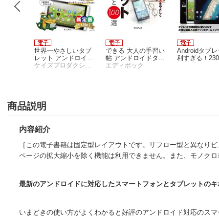
タブレット
世界一やさしいタブ
できる 大人の手習い
Androidタブ
ニュア
レット アンドロイド
帖 アンドロイドタブ
利すぎる！23
ぎる鉄板
スタジオグリーン編集部
対応
ケイズプロダクション
レット 知りたいこと1
エディポック
ニック 2018
00選
商品説明
内容紹介
［この電子書籍は固定型レイアウトです。リフロー型と異なりビ
ページの拡大縮小を除く機能は利用できません。また、モノクロ
最新のアンドロイドに対応したスマートフォンとタブレットのキ
いまどきの使い方がよくわかると好評のアンドロイド対応のスマ