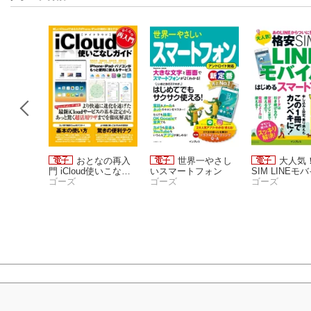
e 5s/5c
おとなの再入
世界一やさし
大人気
au版
門 iCloud使いこなし
いスマートフォン
SIM LINEモ
籍編集部
ガイド
ゴーズ
ゴーズ
はじめるスマ
ゴーズ
ォン