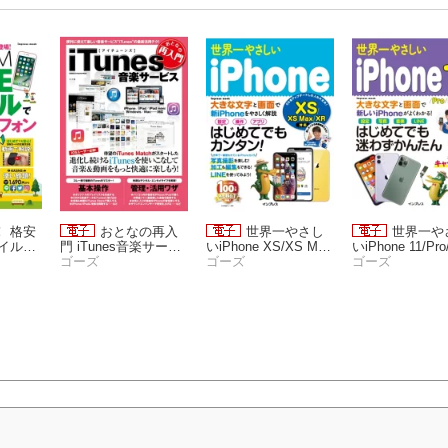
！ 格安
おとなの再入
世界一やさし
世界一や
バイルで
門 iTunes音楽サービ
いiPhone XS/XS Ma
いiPhone 11/Pro
ートフ
ス
ゴーズ
x/XR対応
ゴーズ
MAX
ゴーズ