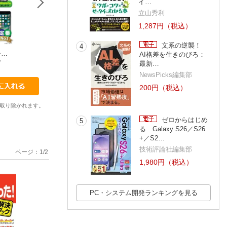
イ…
立山秀利
1,287円（税込）
文系の逆襲！
4
セカイイチ…
セカイイチ…
セカイイチ
チ…
AI格差を生きのびろ：
ケイズプロダクション
タトラエディット
リブロワークス
ツ
最新…
NewsPicks編集部
200円（税込）
取り除かれます。
ゼロからはじめ
5
る Galaxy S26／S26
+／S2…
技術評論社編集部
ページ：
1
/
2
1,980円（税込）
PC・システム開発ランキングを見る