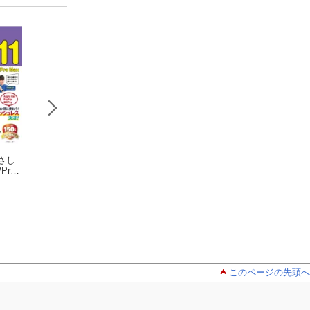
さし
世界一やさし
世界一やさし
iPad Air 
/Pro
いスマートフォン最
い活用編 iPhone超絶
パッド エア 完全
新版
ゴーズ
使いこなしワザ
ゴーズ
術
ゴーズ
このページの先頭へ