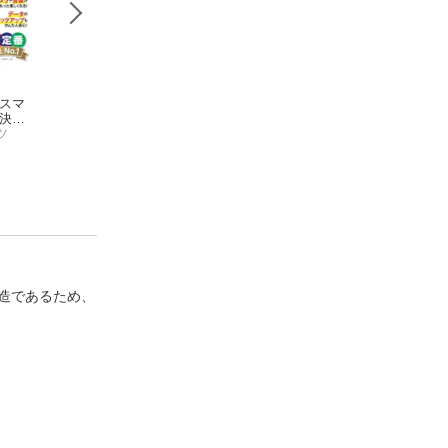
 スマ
最新カラー図解 東洋
世界一やさしいタブ
Androidタブレッ
解決ブ
医学 基本としくみ
レット アンドロイド
全マニュアル
ツ
仙頭正四郎
対応最新版
TEKIKAKU
造であるため、
！