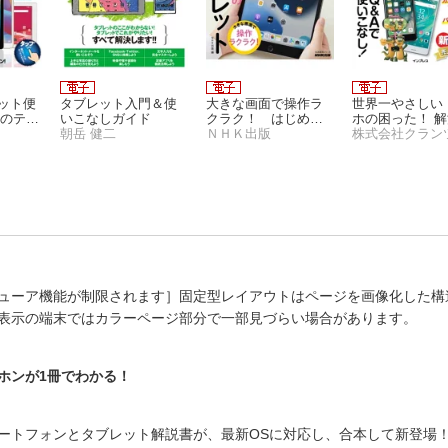
レット便
タブレット入門＆使
大きな画面で操作ラ
世界一やさしい
0のテク
いこなしガイド
クラク！ はじめて
ホの困った！ 
改訂版
朝岳 健二
のタブレット
ＮＨＫ出版
ック
株式会社クラン
ューア機能が制限されます］固定型レイアウトはページを画像化した構
表示の端末ではカラーページ部分で一部見づらい場合があります。
ホンが1冊でわかる！
ートフォンとタブレット解説書が、最新OSに対応し、合本して新登場