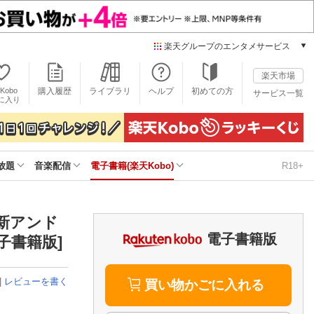
楽天グループのエンタメサービス
電子書籍
楽天市場
楽天Kobo
Kobo
購入履歴
ライブラリ
ヘルプ
初めての方
サービス一覧
本/ゲーム/CD/DVD
に入り
楽天ブックス
雑誌読み放題
楽天マガジン
放題
音楽配信
電子書籍(楽天Kobo)
R18+
音楽配信
楽天ミュージック
動画配信
楽天TV
新アンド
動画配信ガイド
電子書籍版
子書籍版]
Rakuten PLAY
無料テレビ
|
レビューを書く
Rチャンネル
買い物かごに入れる
チケット