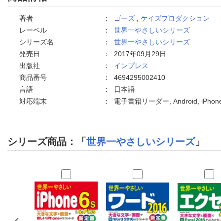
著者
：
ゴーズ
,
ケイズプロダクション
レーベル
：
世界一やさしいシリーズ
シリーズ名
：
世界一やさしいシリーズ
発売日
：
2017年09月29日
出版社
：
インプレス
商品番号
：
4694295002410
言語
：
日本語
対応端末
：
電子書籍リーダー, Android, iPh
シリーズ商品：「
世界一やさしいシリーズ
」