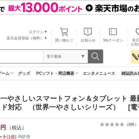
ログイン
楽天会員登録（無料）
買い物かご
お知らせ
Myクーポン
楽天
お気
電子書籍
ゲーム
グッズ
PCソフト・周辺機器
エンタメニュース
雑誌読み
界一やさしいスマートフォン＆タブレット 最
ド対応 （世界一やさしいシリーズ） [電
（
0
件）
円
（税込）
ント
1倍
内訳