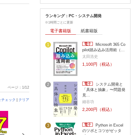
ランキング：PC・システム開発
※1時間ごとに更新
電子書籍版
紙書籍版
Microsoft 365 Co
1
pilot踏み込み活用術（…
太田浩史
1,100円（税込）
システム開発と
2
ページ：1/12
「具体と抽象」〜問題発
見…
をチェック
|
クリア
細谷功
2,200円（税込）
Python in Excel
3
のツボとコツがゼッタ