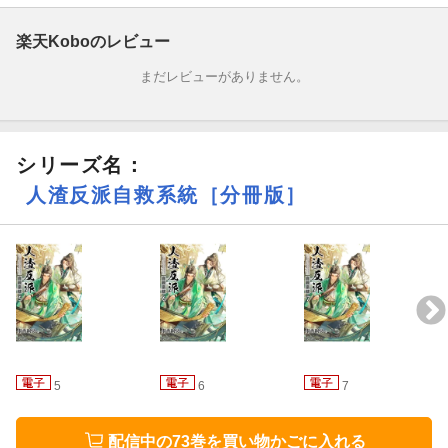
「沈垣＝沈清秋」は、待ち受ける死の運命を避けるべく動き始め
るが、なぜか巨大ハーレムを築くはずだった洛氷河にやたらと懐
楽天Koboのレビュー
かれてしまい……
まだレビューがありません。
シリーズ名：
人渣反派自救系統［分冊版］
5
6
7
配信中の73巻を買い物かごに入れる