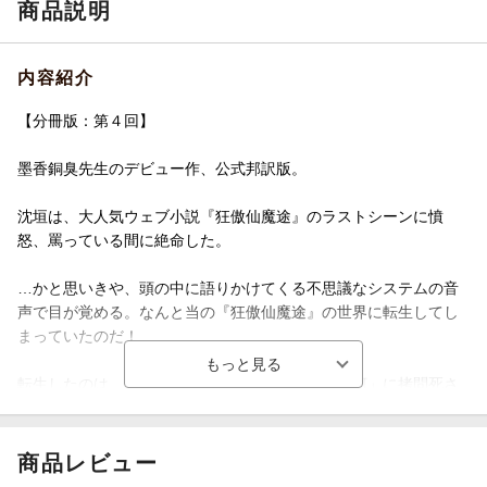
商品説明
内容紹介
【分冊版：第４回】
墨香銅臭先生のデビュー作、公式邦訳版。
沈垣は、大人気ウェブ小説『狂傲仙魔途』のラストシーンに憤
怒、罵っている間に絶命した。
…かと思いきや、頭の中に語りかけてくる不思議なシステムの音
声で目が覚める。なんと当の『狂傲仙魔途』の世界に転生してし
まっていたのだ！
転生したのは、作中の主人公であり弟子の「洛氷河」に拷問死さ
せられる師尊「沈清秋」。システムからは小説を伝説的名作に作
り変えろと命令されるが、一方でオリジナルの沈清秋のキャラは
守れなどといちいち制約ばかりが多い。
商品レビュー