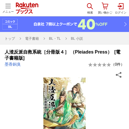
メニュー
トップ
電子書籍
BL・TL
BL 小説
人渣反派自救系統［分冊版４］ （Pleiades Press） [電
子書籍版]
墨香銅臭
（
0
件）