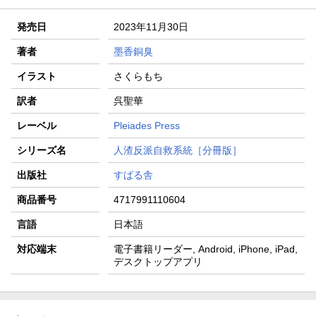
発売日
2023年11月30日
著者
墨香銅臭
イラスト
さくらもち
訳者
呉聖華
レーベル
Pleiades Press
シリーズ名
人渣反派自救系統［分冊版］
出版社
すばる舎
商品番号
4717991110604
言語
日本語
対応端末
電子書籍リーダー, Android, iPhone, iPad,
デスクトップアプリ