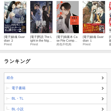
[電子]
鎮魂 Guar
[電子]
黙読 The L
[電子]
病案本 Ca
[電子]
鎮魂 Guar
[
dian ２
ight in the Night
se File Compen
dian １
Priest
［分冊版18］
Priest
dium［分冊版1
肉包不吃肉
Priest
6］
ランキング
総合
電子書籍
BL・TL
BL 小説