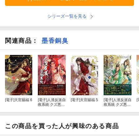
シリーズ一覧を見る
関連商品
：
墨香銅臭
[電子]
天官賜福 6
[電子]
人渣反派自
[電子]
天官賜福 5
[電子]
人渣反派自
[
救系統 クズ悪役
救系統 クズ悪役
の自己救済シス
の自己救済シス
テム（２）
テム（１）
この商品を買った人が興味のある商品