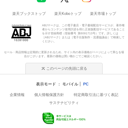
楽天ブックストップ
楽天Koboトップ
楽天市場トップ
ABJマークは、この電子書店・電子書籍配信サービスが、著作権
者からコンテンツ使用許諾を得た正規版配信サービスであること
を示す登録商標（登録番号 第6091713号）です。詳しくは
［ABJマーク］または［電子出版制作・流通協議会］で検索して
ください。
セール・商品情報は定期的に更新されるため、サイト内の表示価格がページによって異なる場
合がございます。最新の価格は買い物かごでご確認ください。
このページの先頭に戻る
表示モード
モバイル
PC
企業情報
個人情報保護方針
特定商取引法に基づく表記
サステナビリティ