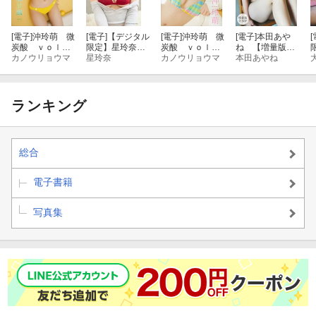
[電子]
沖玲萌 微
[電子]
【デジタル
[電子]
沖玲萌 微
[電子]
本田あや
[
炭酸 ｖｏｌ．
限定】星玲奈写
炭酸 ｖｏｌ．
ね 【増量版
１ ＦＲＩＤＡ
カノウリョウマ
真集「せれ
星玲奈
２ 豪華版 Ｆ
カノウリョウマ
全５０Ｐ】ヤン
本田あやね
Ｙデジタル写真
な。」
ＲＩＤＡＹデジ
マガアザーっ
集
タル写真集
す！＜ＹＭ２０
２６年１５号未
公開カット＞
ランキング
ヤンマガデジタ
ル写真集
総合
電子書籍
写真集