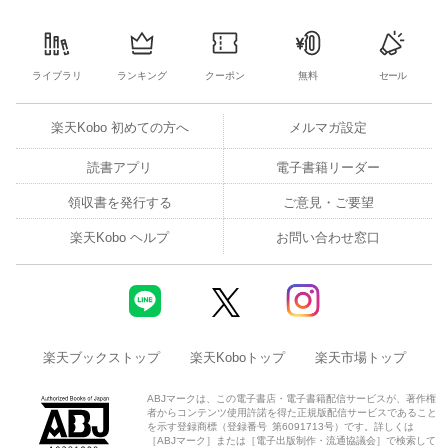
ライブラリ
ランキング
クーポン
無料
セール
楽天Kobo 初めての方へ
メルマガ設定
読書アプリ
電子書籍リーダー
領収書を発行する
ご意見・ご要望
楽天Kobo ヘルプ
お問い合わせ窓口
楽天ブックストップ
楽天Koboトップ
楽天市場トップ
ABJマークは、この電子書店・電子書籍配信サービスが、著作権
者からコンテンツ使用許諾を得た正規版配信サービスであること
を示す登録商標（登録番号 第6091713号）です。詳しくは
［ABJマーク］または［電子出版制作・流通協議会］で検索して