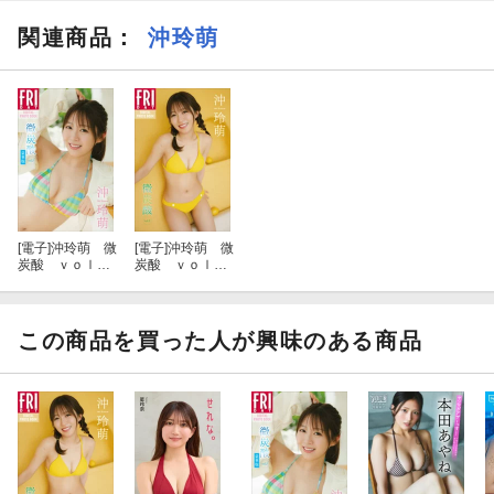
関連商品
：
沖玲萌
[電子]
沖玲萌 微
[電子]
沖玲萌 微
炭酸 ｖｏｌ．
炭酸 ｖｏｌ．
２ 豪華版 Ｆ
１ ＦＲＩＤＡ
ＲＩＤＡＹデジ
Ｙデジタル写真
タル写真集
集
この商品を買った人が興味のある商品