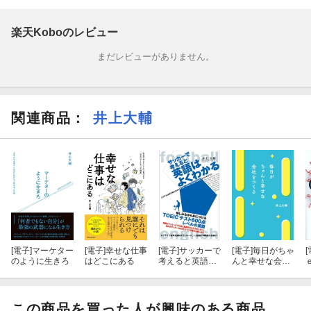
きます。
楽天Koboのレビュー
・リレートー関係をつくる
まだレビューがありません。
・デリゲートー任せる
・キャリブレートー軌道修正する
関連商品
：
井上大輔
・モチベートー背中を押す
・ファシリテートーチームワークをつくる
マネジメントで何をどうすればいいかがはっきりわかる、実用的
なストーリーでわかりやすく学べます！
読めばマネジメントの概念が変わる一冊です。
[電子]
マーケター
[電子]
幸せな仕事
[電子]
サッカーで
[電子]
毎日がちゃ
[
のように生きろ
はどこにある
考えると英語は
んと幸せな会社
よくわかる
をつくる
この商品を買った人が興味のある商品