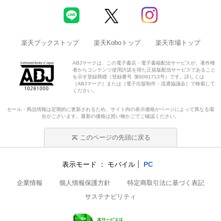
楽天ブックストップ
楽天Koboトップ
楽天市場トップ
ABJマークは、この電子書店・電子書籍配信サービスが、著作権
者からコンテンツ使用許諾を得た正規版配信サービスであること
を示す登録商標（登録番号 第6091713号）です。詳しくは
［ABJマーク］または［電子出版制作・流通協議会］で検索して
ください。
セール・商品情報は定期的に更新されるため、サイト内の表示価格がページによって異なる場
合がございます。最新の価格は買い物かごでご確認ください。
このページの先頭に戻る
表示モード
モバイル
PC
企業情報
個人情報保護方針
特定商取引法に基づく表記
サステナビリティ