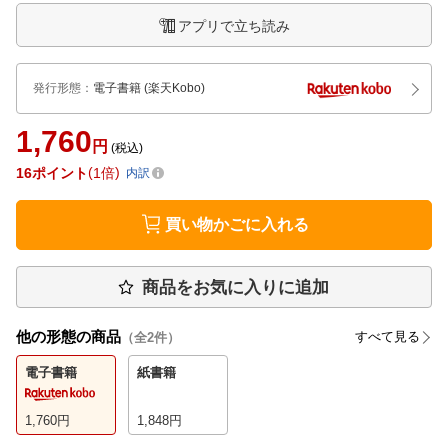
アプリで立ち読み
発行形態
：
電子書籍
(楽天Kobo)
1,760
円
(税込)
16
ポイント
1倍
内訳
買い物かごに入れる
商品をお気に入りに追加
他の形態の商品
すべて見る
（全
2
件）
電子書籍
紙書籍
1,760
円
1,848
円