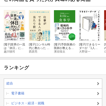
[電子]
世界の一流
[電子]
コンサル時
[電子]
予防医療の
[電子]
できるリー
[
は「休日」に何
代に教わった 仕
医師が教える
ダーが「1人の
をしているのか
越川慎司
事ができる人の
西原亮
最小の努力で最
濱谷陸太
とき」にやって
大野栄一
当たり前
大の効果を得る
いること マネ
食事学
ジメントの結果
は「部下と接す
る前」に決まっ
ランキング
ている
総合
電子書籍
ビジネス・経済・就職