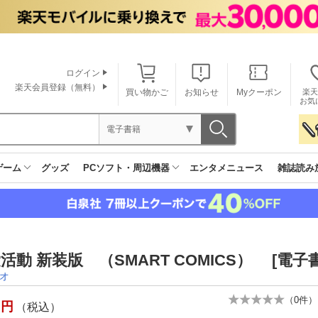
ログイン
楽天会員登録（無料）
買い物かご
お知らせ
Myクーポン
楽天
お気
電子書籍
ゲーム
グッズ
PCソフト・周辺機器
エンタメニュース
雑誌読み
活動 新装版 （SMART COMICS） [電子
オ
（
0
件）
円
（税込）