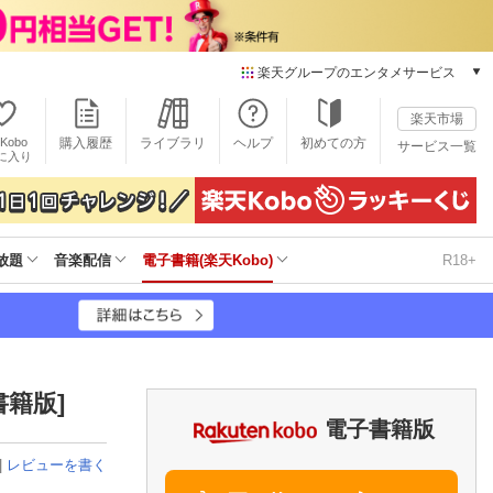
楽天グループのエンタメサービス
電子書籍
楽天市場
楽天Kobo
Kobo
購入履歴
ライブラリ
ヘルプ
初めての方
サービス一覧
本/ゲーム/CD/DVD
に入り
楽天ブックス
雑誌読み放題
楽天マガジン
放題
音楽配信
電子書籍(楽天Kobo)
R18+
音楽配信
楽天ミュージック
動画配信
楽天TV
動画配信ガイド
Rakuten PLAY
書籍版]
無料テレビ
電子書籍版
Rチャンネル
|
レビューを書く
チケット