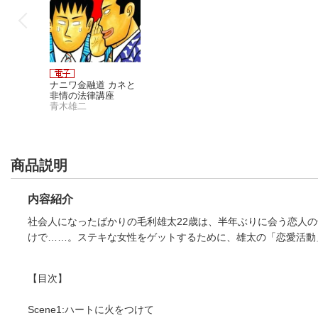
ナニワ金融道 カネと
非情の法律講座
青木雄二
商品説明
内容紹介
社会人になったばかりの毛利雄太22歳は、半年ぶりに会う恋人
けで……。ステキな女性をゲットするために、雄太の「恋愛活動
ナニワ金融道 カネと
【目次】
非情の法律講座
青木雄二
Scene1:ハートに火をつけて