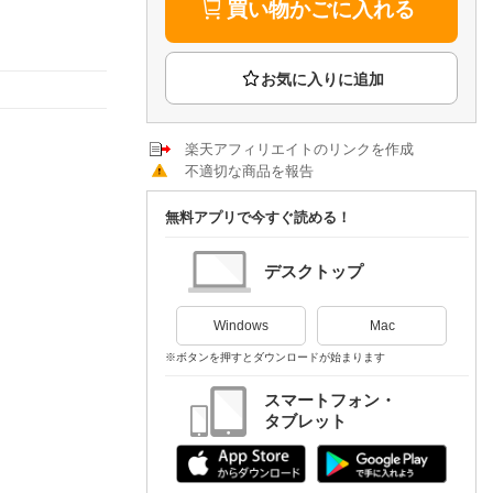
楽天チケット
買い物かごに入れる
エンタメニュース
推し楽
楽天アフィリエイトのリンクを作成
不適切な商品を報告
無料アプリで今すぐ読める！
デスクトップ
Windows
Mac
※ボタンを押すとダウンロードが始まります
スマートフォン・
タブレット