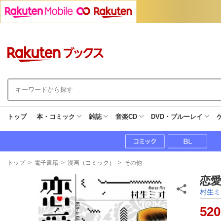
トップ
本・コミック
雑誌
音楽CD
DVD・ブルーレイ
現
トップ
>
電子書籍
>
漫画（コミック）
>
その他
在
地
恋愛
村生ミ
520