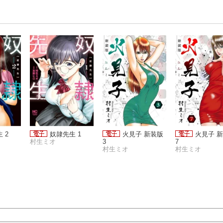
 2
奴隷先生 1
火見子 新装版
火見子 
村生ミオ
3
7
村生ミオ
村生ミオ