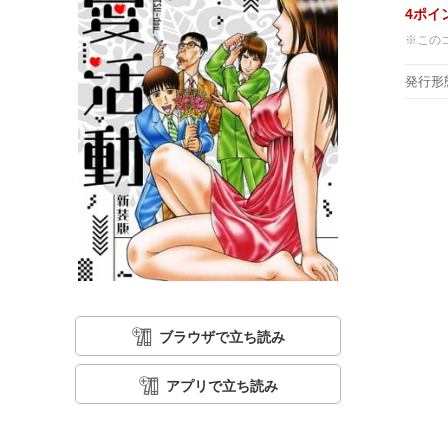
4
ポイ
※この
発行形
ブラウザで立ち読み
アプリで立ち読み