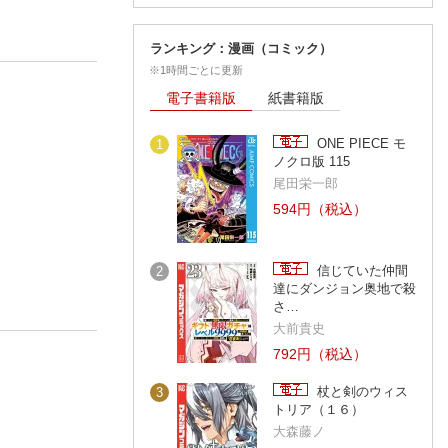
ランキング：漫画（コミック）
※1時間ごとに更新
電子書籍版
紙書籍版
ONE PIECE モ
1
ノクロ版 115
尾田栄一郎
594円（税込）
信じていた仲間
2
達にダンジョン奥地で殺
さ…
大前貴史
792円（税込）
杖と剣のウィス
3
トリア（１６）
大森藤ノ