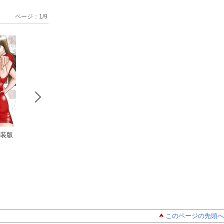
ページ：
1
/
9
新装版
村生ミオ大全
奴隷先生 3
火見子 新
集24
友野ヒロ
4
村生ミオ
村生ミオ
このページの先頭へ