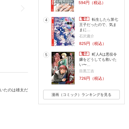
594円（税込）
転生したら第七
4
王子だったので、気ま
まに…
石沢庸介
825円（税込）
町人Aは悪役令
5
嬢をどうしても救いた
い〜…
目黒三吉
726円（税込）
ていたのは雄太だ
漫画（コミック）ランキングを見る