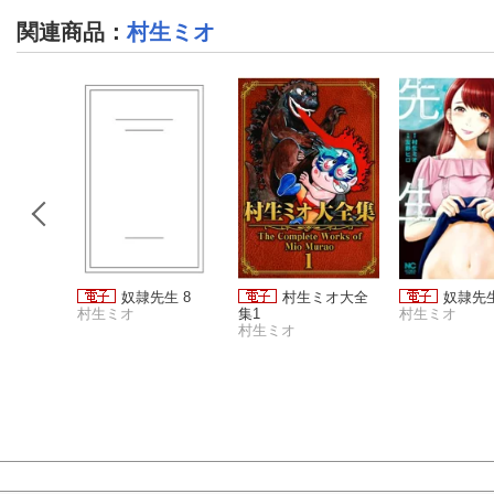
関連商品
：
村生ミオ
ん ー据
奴隷先生 8
村生ミオ大全
奴隷先生
村生ミオ
集1
村生ミオ
村生ミオ