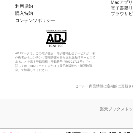
Macアプリ
利用規約
電子書籍リ
購入特約
ブラウザビ
コンテンツポリシー
ABJマークは、この電子書店・電子書籍配信サービスが、著
作権者からコンテンツ使用許諾を得た正規版配信サービスで
あることを示す登録商標（登録番号 第6091713号）です。
詳しくは［ABJマーク］または［電子出版制作・流通協議
会］で検索してください。
セール・商品情報は定期的に更新さ
楽天ブックスト