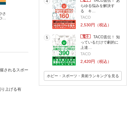
TACO直伝！ あ
4
らゆる悩みを解決す
る キ…
やさ
ギターホリックvol.2
ギターホリック vol.1
ギターホリックvol
TACO
つく
フジタタカアキ
フジタタカアキ
フジタタカアキ
2,530円（税込）
TACO直伝！ 知
5
っているだけで劇的に
上達…
TACO
2,420円（税込）
開催されるスポー
ホビー・スポーツ・美術ランキングを見る
創り上げる有