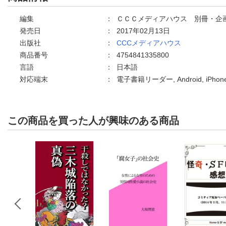
編集
：
ＣＣＣメディアハウス 別冊・企
発売日
：
2017年02月13日
出版社
：
CCCメディアハウス
商品番号
：
4754841335800
言語
：
日本語
対応端末
：
電子書籍リーダー, Android, iPh
この商品を買った人が興味のある商品