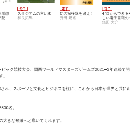
画感想
スタジアムの言い訳
幻の探検隊を追え！
ゼロからできる
ア配布
和良拓馬
升田 規裕
しい電子書籍の
りかた
鎌田 大介
リンピック競技大会、関西ワールドマスターズゲームズ2021─3年連続で
す。
開催され、スポーツと文化とビジネスを柱に、これから日本が世界と共に
500名。
の大きな飛躍へと導いてくれます。