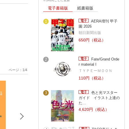
電子書籍版
紙書籍版
AERA増刊 甲子
1
園 2026
朝日新聞出版
650円（税込）
Fate/Grand Orde
2
r material I
ページ：
1
/
4
ＴＹＰＥーＭＯＯＮ
110円（税込）
色と光マスター
3
ガイド イラスト上達の
た…
4,620円（税込）