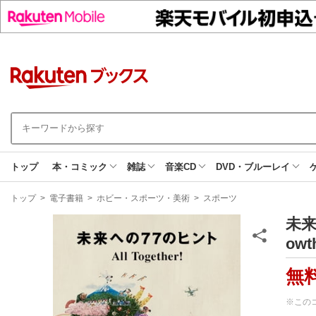
トップ
本・コミック
雑誌
音楽CD
DVD・ブルーレイ
現
トップ
>
電子書籍
>
ホビー・スポーツ・美術
>
スポーツ
在
地
未来へ
ow
無
※この