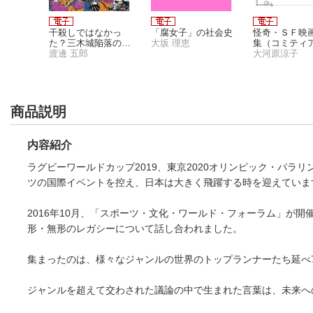
羽生結弦
干殺しではなかっ
「腐女子」の社会史
怪奇・ＳＦ映
ない』
た？三木城陥落の真
大坂 理恵
集（コミティ
を語り
偽
渡邊 五郎
ペーパー）
大河原涼子
商品説明
内容紹介
ラグビーワールドカップ2019、東京2020オリンピック・パラ
ツの国際イベントを控え、日本は大きく飛躍する時を迎えていま
2016年10月、「スポーツ・文化・ワールド・フォーラム」が
形・無形のレガシーについて話し合われました。
集まったのは、様々なジャンルの世界のトップランナーたち延べ7
ジャンルを超えて交わされた議論の中で生まれた言葉は、未来へ