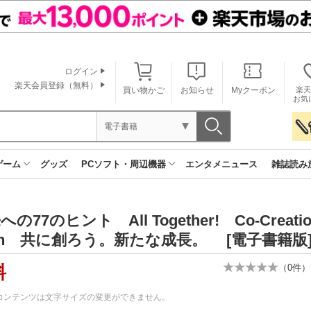
ログイン
楽天会員登録（無料）
買い物かご
お知らせ
Myクーポン
楽天
お気
電子書籍
ゲーム
グッズ
PCソフト・周辺機器
エンタメニュース
雑誌読み
の77のヒント All Together! Co-Creation
th 共に創ろう。新たな成長。 [電子書籍版
料
（
0
件）
コンテンツは文字サイズの変更ができません。