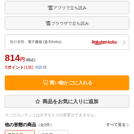
アプリで立ち読み
ブラウザで立ち読み
発行形態
：
電子書籍
(楽天Kobo)
814
円
(税込)
7
ポイント
1倍
内訳
買い物かごに入れる
商品をお気に入りに追加
※このコンテンツは文字サイズの変更ができません。
他の形態の商品
すべて見る
（全
2
件）