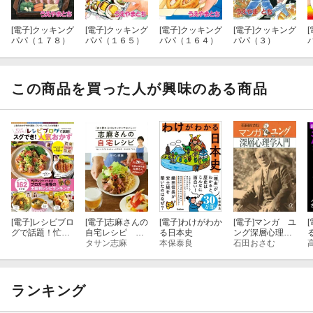
[電子]
クッキング
[電子]
クッキング
[電子]
クッキング
[電子]
クッキング
[
パパ（１７８）
パパ（１６５）
パパ（１６４）
パパ（３）
この商品を買った人が興味のある商品
[電子]
レシピブロ
[電子]
志麻さんの
[電子]
わけがわか
[電子]
マンガ ユ
[
グで話題！忙し
自宅レシピ
る日本史
ング深層心理学
いときでもスグ
「作り置き」よ
タサン志麻
本保泰良
入門
石田おさむ
でき！人気おか
りもカンタンで
ず
おいしい！
ランキング