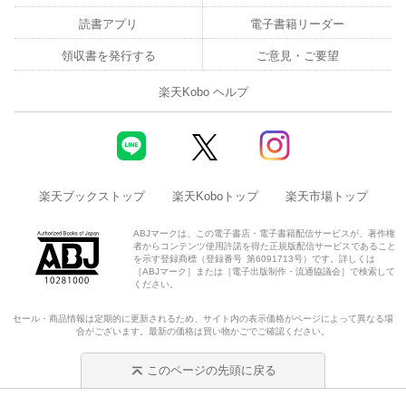
読書アプリ
電子書籍リーダー
領収書を発行する
ご意見・ご要望
楽天Kobo ヘルプ
楽天ブックストップ
楽天Koboトップ
楽天市場トップ
ABJマークは、この電子書店・電子書籍配信サービスが、著作権
者からコンテンツ使用許諾を得た正規版配信サービスであること
を示す登録商標（登録番号 第6091713号）です。詳しくは
［ABJマーク］または［電子出版制作・流通協議会］で検索して
ください。
セール・商品情報は定期的に更新されるため、サイト内の表示価格がページによって異なる場
合がございます。最新の価格は買い物かごでご確認ください。
このページの先頭に戻る