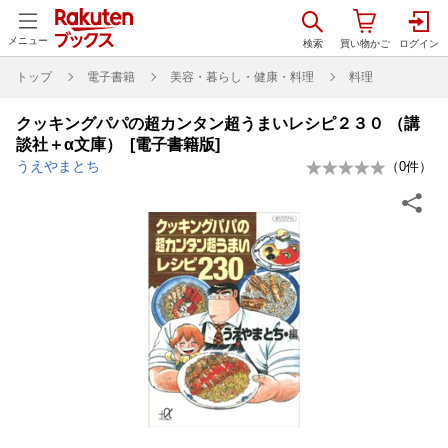
メニュー
トップ
電子書籍
美容・暮らし・健康・料理
料理
クッキングパパの超カンタン超うまいレシピ２３０ （講
談社＋α文庫） [電子書籍版]
うえやまとち
（
0
件）