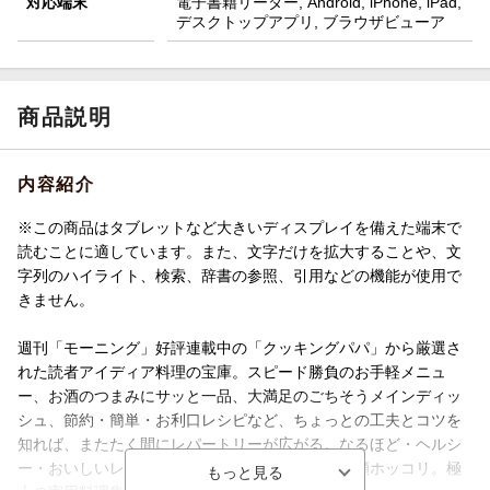
対応端末
電子書籍リーダー, Android, iPhone, iPad,
デスクトップアプリ, ブラウザビューア
商品説明
内容紹介
※この商品はタブレットなど大きいディスプレイを備えた端末で
読むことに適しています。また、文字だけを拡大することや、文
字列のハイライト、検索、辞書の参照、引用などの機能が使用で
きません。
週刊「モーニング」好評連載中の「クッキングパパ」から厳選さ
れた読者アイディア料理の宝庫。スピード勝負のお手軽メニュ
ー、お酒のつまみにサッと一品、大満足のごちそうメインディッ
シュ、節約・簡単・お利口レシピなど、ちょっとの工夫とコツを
知れば、またたく間にレパートリーが広がる。なるほど・ヘルシ
ー・おいしいレシピ満載！ ひらめきピカ一、笑顔ホッコリ。極