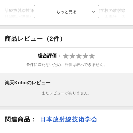
診療放射線技師の国家試験対策、全国の大学・専門学校の放射線
技術科の講義に対応した教科書シリーズの一巻です。本書は、多
くの放射線技術科で講義がもたれているCT撮影技術学の定番教科
書の改訂版です。
商品レビュー（2件）
今回の改訂では、CT撮像の基本である画面再構成と画像表示に関
する章を大幅に改訂するとともに、デュアルエネルギーCTなどの
総合評価：
最新技術も盛り込み、さらに3Dモデルによる再構成のパートは4
色刷として、より理解が深まる内容としています。
条件に満たないため、評価は表示できません。
基礎編 第1章 CT装置の原理と構造
楽天Koboのレビュー
基礎編 第2章 画像再構成と画像表示
まだレビューがありません。
基礎編 第3章 CTスキャン
基礎編 第4章 X線CT画像のアーチファクト
関連商品
：
日本放射線技術学会
基礎編 第5章 CTの性能評価