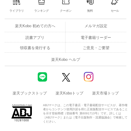
ライブラリ
ランキング
クーポン
無料
セール
楽天Kobo 初めての方へ
メルマガ設定
読書アプリ
電子書籍リーダー
領収書を発行する
ご意見・ご要望
楽天Kobo ヘルプ
楽天ブックストップ
楽天Koboトップ
楽天市場トップ
ABJマークは、この電子書店・電子書籍配信サービスが、著作権
者からコンテンツ使用許諾を得た正規版配信サービスであること
を示す登録商標（登録番号 第6091713号）です。詳しくは
［ABJマーク］または［電子出版制作・流通協議会］で検索して
ください。