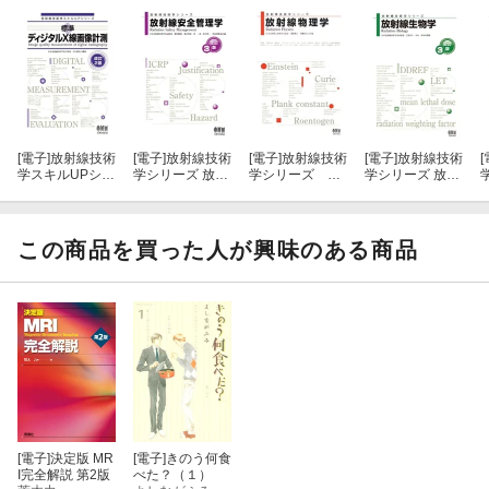
基礎編 第6章 CTにおける線量評価
基礎編 第7章 CTの画像処理
臨床編 第8章 造影検査
[電子]
放射線技術
[電子]
放射線技術
[電子]
放射線技術
[電子]
放射線技術
[
臨床編 第9章 CTの安全管理
学スキルUPシリ
学シリーズ 放射
学シリーズ 放
学シリーズ 放射
ーズ標準 ディ
線安全管理学
射線物理学
線生物学 （改訂
ジタルX線画像
（改訂３版）
３版）
臨床編 第10章 CT検査の実際
計測（改訂２
版）
この商品を買った人が興味のある商品
付録1 解剖図譜
付録2 肺区域解剖と肝区域解剖の覚え方
演習問題解答
索引
[電子]
決定版 MR
[電子]
きのう何食
I完全解説 第2版
べた？（１）