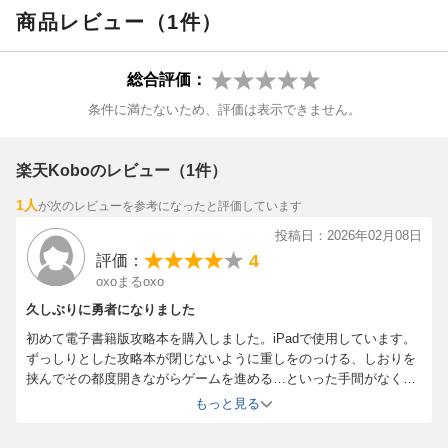
商品レビュー（1件）
『ドラゴンクエスト』シリーズ生みの親・堀井雄二氏と早坂将昭
プロデューサーのスペシャル対談も必見です！
総合評価：
(C) ARMOR PROJECT/BIRD STUDIO/SPIKE CHUNSOFT/SQUA
条件に満たないため、評価は表示できません。
RE ENIX
楽天Koboのレビュー（1件）
1人
が次のレビューを参考になったと評価しています
投稿日：2026年02月08日
4
評価：
oxoまるoxo
久しぶりに勇者になりました
初めて電子書籍版攻略本を購入しました。iPadで使用しています。
ずっしりとした攻略本が閉じないように重しをのっける、しおりを
挟んでその都度開きながらゲームを進める…といった手間がなく、
何よりページ内の自分が見たい場所を拡大できるので想像以上に使
もっと見る
い勝手が良いです。
基本的にアイテム回収とボス戦攻略用に攻略本を購入しているの