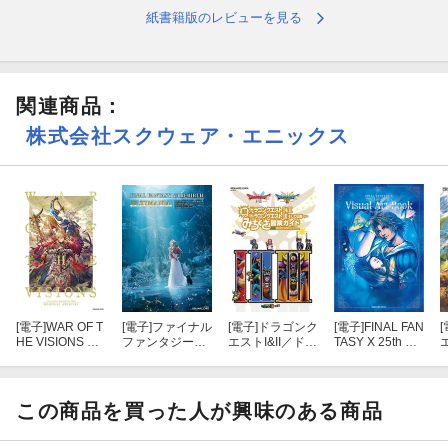
で、拡大できるのは助かります。
紙書籍版のレビューを見る
アイテムを回収したかどうかチェックできないのだけが不便かな。
ちゃんとチェック項目も表記されているので、残念。
覚えておけばいいだけなのですが、わりと回収するアイテムが多
関連商品
：
い。各地にたくさんある。
しかもその時に役立つ武器防具がフィールドに落ちている。
株式会社スクウェア・エニックス
さらにメダルのおじさん（王様じゃない！）からもお役立ち装備品
がわりと頻繁にもらえる。
幼い頃にファミコンで冒険していた頃はせっせせっせ敵を倒して貯
めたなけなしのお金で、
誰にどの装備を買おうか随分と悩んでいた記憶があったので
令和の時代、やさし～～～～～～～～～～～～～～～～～～～～～
～と感じています。
[電子]
WAR OF T
[電子]
ファイナル
[電子]
ドラゴンク
[電子]
FINAL FAN
[
ファミコン時代は冒険の書がラスボス直前で消えてしまい心が折れ
HE VISIONS フ
ファンタジーVII
エストI&II／ドラ
TASY X 25th An
てクリアできなかったので、今度こそクリアできるように攻略本見
ァイナルファン
リバース アルテ
ゴンクエストIII
niversary Visual
ながら頑張ります！
タジー ブレイブ
ィマニア
そして伝説
Art Book -Eterna
エクスヴィアス
へ… 超みちく
l Spira-
幻影戦争 Memor
さ冒険ガイド
この商品を買った人が興味のある商品
ial Archives