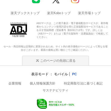
楽天ブックストップ
楽天Koboトップ
楽天市場トップ
ABJマークは、この電子書店・電子書籍配信サービスが、著作権
者からコンテンツ使用許諾を得た正規版配信サービスであること
を示す登録商標（登録番号 第6091713号）です。詳しくは
［ABJマーク］または［電子出版制作・流通協議会］で検索して
ください。
セール・商品情報は定期的に更新されるため、サイト内の表示価格がページによって異なる場
合がございます。最新の価格は買い物かごでご確認ください。
このページの先頭に戻る
表示モード
モバイル
PC
企業情報
個人情報保護方針
特定商取引法に基づく表記
サステナビリティ