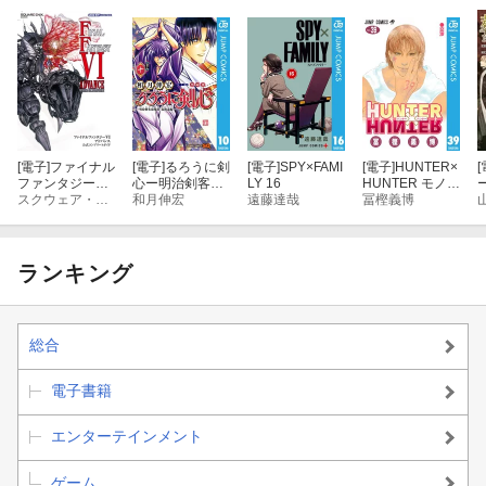
[電子]
ファイナル
[電子]
るろうに剣
[電子]
SPY×FAMI
[電子]
HUNTER×
[
ファンタジーVI
心ー明治剣客浪
LY 16
HUNTER モノク
アドバンス 公式
スクウェア・エニックス
漫譚・北海道編
和月伸宏
遠藤達哉
ロ版 39
冨樫義博
コンプリートガ
ー 10
イド
ランキング
総合
電子書籍
エンターテインメント
ゲーム