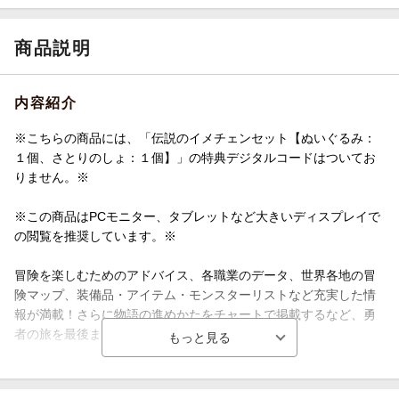
商品説明
内容紹介
※こちらの商品には、「伝説のイメチェンセット【ぬいぐるみ：
１個、さとりのしょ：１個】」の特典デジタルコードはついてお
りません。※
※この商品はPCモニター、タブレットなど大きいディスプレイで
の閲覧を推奨しています。※
冒険を楽しむためのアドバイス、各職業のデータ、世界各地の冒
険マップ、装備品・アイテム・モンスターリストなど充実した情
報が満載！さらに物語の進めかたをチャートで掲載するなど、勇
者の旅を最後までバックアップ！
エンディング後の冒険や、新職業「まもの使い」、新たな寄り道
「モンスター・バトルロード」なども余さずサポート。