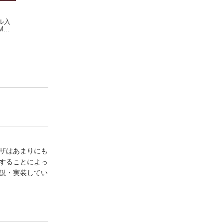
ル入
［試して理解］Linux
アーキテクトの教科
GitHub CI/CD実
Mの
のしくみ ー実験と
書 価値を生むソフト
イドーー持続可能
図解で学ぶOS、仮想
武内 覚
ウェアのアーキテク
米久保 剛
ソフトウェア開発
野村友規
マシン、コンテナの
チャ構築
支えるGitHub Acti
基礎知識【増補改訂
の設計と運用
版】
ザはあまりにも
装することによっ
説・実装してい