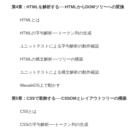
第4章：HTMLを解析する──HTMLからDOMツリーへの変換
HTMLとは
HTMLの字句解析──トークン列の生成
ユニットテストによる字句解析の動作確認
HTMLの構文解析──ツリーの構築
ユニットテストによる構文解析の動作確認
WasabiOS上で動かす
第5章：CSSで装飾する──CSSOMとレイアウトツリーの構築
CSSとは
CSSの字句解析──トークン列の生成