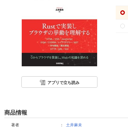
アプリで立ち読み
商品情報
著者
：
土井麻未