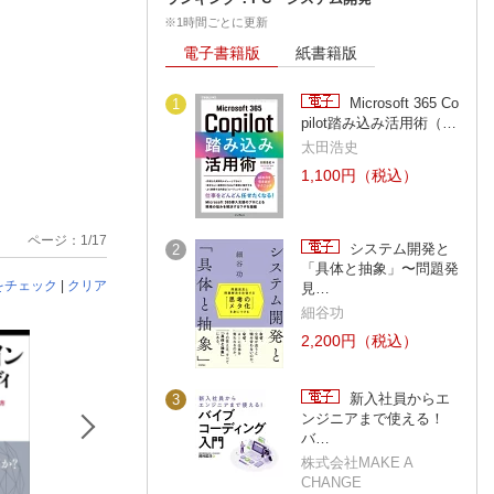
※1時間ごとに更新
電子書籍版
紙書籍版
Microsoft 365 Co
1
pilot踏み込み活用術（…
太田浩史
1,100円（税込）
ページ：1/17
システム開発と
2
「具体と抽象」〜問題発
をチェック
|
クリア
見…
細谷功
2,200円（税込）
新入社員からエ
3
ンジニアまで使える！
バ…
株式会社MAKE A
CHANGE