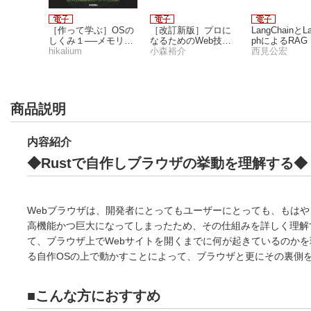
量の設計
［作って学ぶ］OSの
［改訂新版］プロに
LangChainとL
データ可
しくみ１──メモリ管
なるためのWeb技術
phによるRAG
理、マルチタスク、
hikalium
入門
小森裕介
ージェント［
西見公宏
ハードウェア制御
入門
商品説明
内容紹介
◆Rustで自作しブラウザの挙動を理解する◆
Webブラウザは、開発者にとってもユーザーにとっても、もは
高機能かつ巨大になってしまったため、その仕組みを詳しく理解す
て、ブラウザ上でWebサイトを開くまでに何が起きているのか
る自作OSの上で動かすことによって、ブラウザと更にその裏側
■こんな方におすすめ