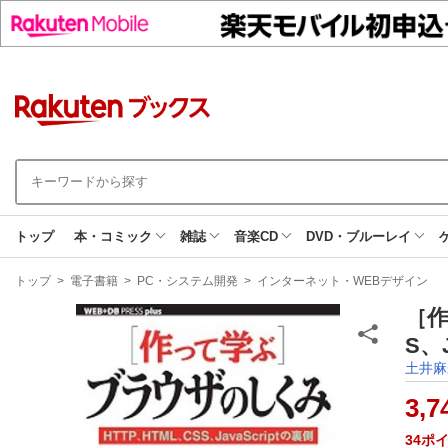
トップ
本・コミック
雑誌
音楽CD
DVD・ブルーレイ
現
トップ
>
電子書籍
>
PC・システム開発
>
インターネット・WEBデザイン
在
地
［作
S、
土井麻
3,7
34
ポ