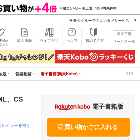
楽天グループのエンタメサービス
電子書籍
楽天市場
楽天Kobo
Kobo
購入履歴
ライブラリ
ヘルプ
初めての方
サービス一覧
本/ゲーム/CD/DVD
に入り
楽天ブックス
雑誌読み放題
楽天マガジン
放題
音楽配信
電子書籍(楽天Kobo)
R18+
音楽配信
楽天ミュージック
動画配信
楽天TV
L、CS
動画配信ガイド
電子書籍版
Rakuten PLAY
無料テレビ
|
レビューを書く
Rチャンネル
買い物かごに入れる
チケット