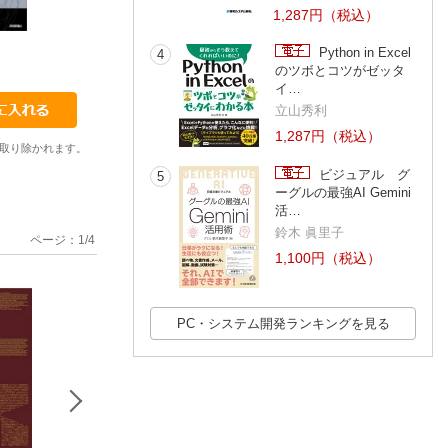
1,287円（税込）
Python in Excel
4
舘岡守【著】
佐藤歩
朝井淳
のツボとコツがゼッタ
イ…
立山秀利
1,287円（税込）
取り除かれます。
ビジュアル グ
5
ーグルの最強AI Gemini
活…
鈴木 眞里子
ページ：
1
/
4
1,100円（税込）
PC・システム開発ランキングを見る