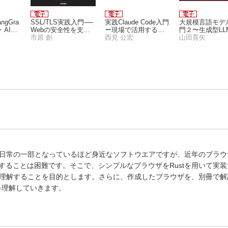
angGra
SSL/TLS実践入門──
実践Claude Code入門
大規模言語モデ
・AIエ
Webの安全性を支え
ー現場で活用するた
門２〜生成型LL
実践］
る暗号化技術の設計
市原 創
めのAIコーディング
西見 公宏
実装と評価
山田育矢
思想
の思考法
や日常の一部となっているほど身近なソフトウエアですが、近年のブラウ
ることは困難です。そこで、シンプルなブラウザをRustを用いて実
を理解することを目的とします。さらに、作成したブラウザを、別冊で解
を理解していきます。