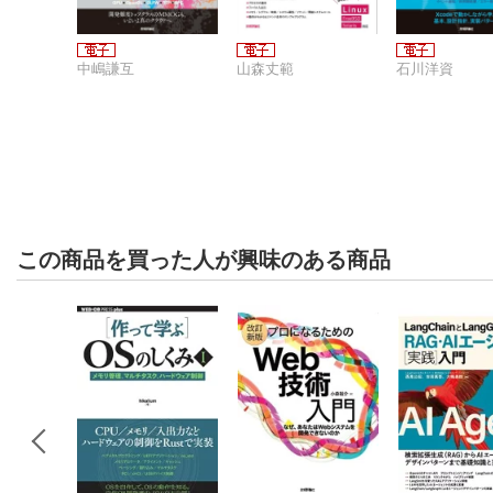
中嶋謙互
山森丈範
石川洋資
この商品を買った人が興味のある商品