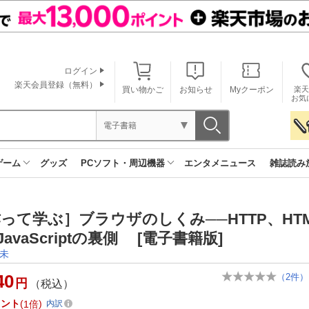
ログイン
楽天会員登録（無料）
買い物かご
お知らせ
Myクーポン
楽天
お気
電子書籍
ゲーム
グッズ
PCソフト・周辺機器
エンタメニュース
雑誌読み
って学ぶ］ブラウザのしくみ──HTTP、HTM
JavaScriptの裏側 [電子書籍版]
未
40
（
2
件）
円
（税込）
イント
1倍
内訳