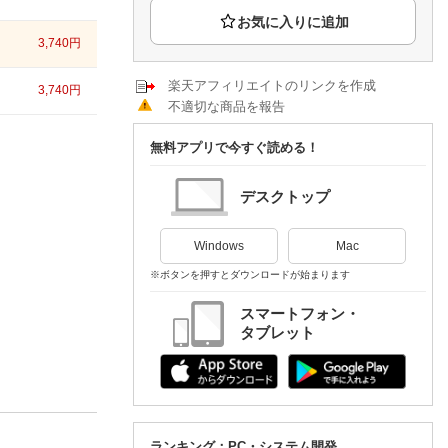
楽天チケット
エンタメニュース
3,740
円
推し楽
楽天アフィリエイトのリンクを作成
3,740
円
不適切な商品を報告
無料アプリで今すぐ読める！
デスクトップ
Windows
Mac
※ボタンを押すとダウンロードが始まります
スマートフォン・
タブレット
ランキング：PC・システム開発