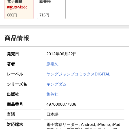
電子書籍
紙書籍
680
円
715
円
商品情報
発売日
2012年06月22日
著者
原泰久
レーベル
ヤングジャンプコミックスDIGITAL
シリーズ名
キングダム
出版社
集英社
商品番号
4970000877336
言語
日本語
対応端末
電子書籍リーダー, Android, iPhone, iPad,