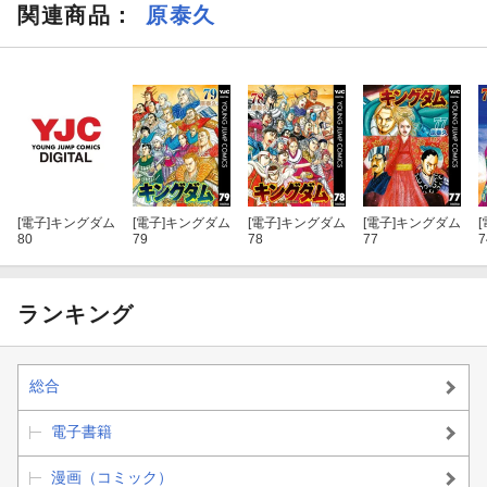
関連商品
：
原泰久
[電子]
キングダム
[電子]
キングダム
[電子]
キングダム
[電子]
キングダム
[
80
79
78
77
7
ランキング
総合
電子書籍
漫画（コミック）