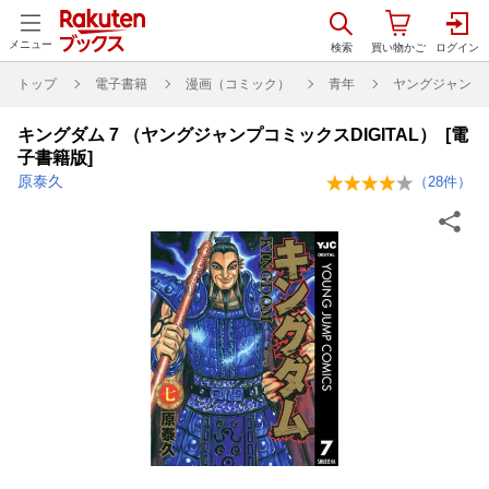
メニュー
トップ
電子書籍
漫画（コミック）
青年
ヤングジャンプコ
キングダム 7 （ヤングジャンプコミックスDIGITAL） [電
子書籍版]
原泰久
（
28
件）