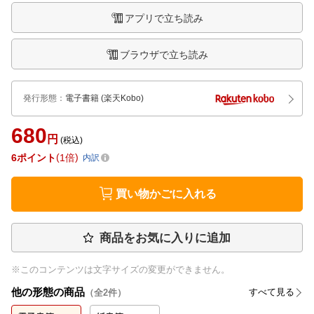
アプリで立ち読み
ブラウザで立ち読み
発行形態
：
電子書籍
(楽天Kobo)
680
円
(税込)
6
ポイント
1倍
内訳
買い物かごに入れる
商品をお気に入りに追加
※このコンテンツは文字サイズの変更ができません。
他の形態の商品
すべて見る
（全
2
件）