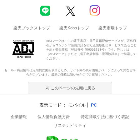
楽天ブックストップ
楽天Koboトップ
楽天市場トップ
ABJマークは、この電子書店・電子書籍配信サービスが、著作権
者からコンテンツ使用許諾を得た正規版配信サービスであること
を示す登録商標（登録番号 第6091713号）です。詳しくは
［ABJマーク］または［電子出版制作・流通協議会］で検索して
ください。
セール・商品情報は定期的に更新されるため、サイト内の表示価格がページによって異なる場
合がございます。最新の価格は買い物かごでご確認ください。
このページの先頭に戻る
表示モード
モバイル
PC
企業情報
個人情報保護方針
特定商取引法に基づく表記
サステナビリティ