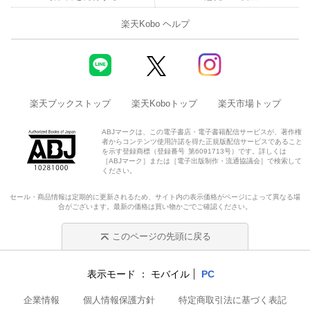
楽天Kobo ヘルプ
楽天ブックストップ
楽天Koboトップ
楽天市場トップ
ABJマークは、この電子書店・電子書籍配信サービスが、著作権
者からコンテンツ使用許諾を得た正規版配信サービスであること
を示す登録商標（登録番号 第6091713号）です。詳しくは
［ABJマーク］または［電子出版制作・流通協議会］で検索して
ください。
セール・商品情報は定期的に更新されるため、サイト内の表示価格がページによって異なる場
合がございます。最新の価格は買い物かごでご確認ください。
このページの先頭に戻る
表示モード
モバイル
PC
企業情報
個人情報保護方針
特定商取引法に基づく表記