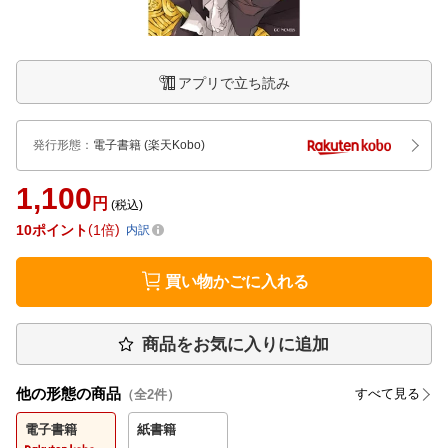
アプリで立ち読み
発行形態
：
電子書籍
(楽天Kobo)
1,100
円
(税込)
10
ポイント
1倍
内訳
買い物かごに入れる
商品をお気に入りに追加
他の形態の商品
すべて見る
（全
2
件）
電子書籍
紙書籍