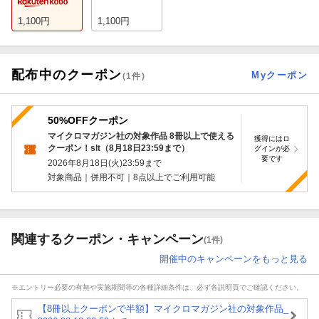
1,100
円
1,100
円
配布中のクーポン
Myクーポン
(
1
件)
50%OFFクーポン
マイクロマガジン社の対象作品 8冊以上で使える
獲得にはロ
クーポン！slt（8月18日23:59まで）
グインが必
要です
2026年8月18日(火)23:59
まで
対象商品｜併用不可｜8点以上でご利用可能
関連するクーポン・キャンペーン
(1件)
開催中のキャンペーンをもっと見る
※エントリー必要の有無や実施期間等の各種詳細条件は、必ず各説明頁でご確認ください。
【8冊以上クーポンで半額】マイクロマガジン社の対象作品_