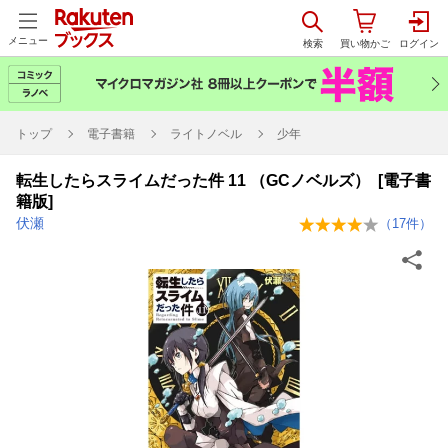
メニュー
トップ
電子書籍
ライトノベル
少年
転生したらスライムだった件 11 （GCノベルズ） [電子書
籍版]
伏瀬
（
17
件）