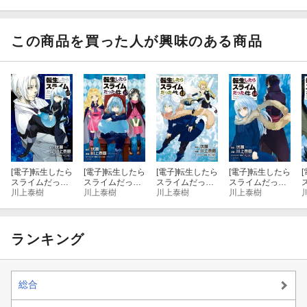
件 クレイマン
件 異聞 〜魔
件 23
件 番外編 〜と
ＲＥＶＥＮＧＥ
国暮らしのトリ
ある休暇の過ご
（９）
ニティ〜（１
し方〜
４）
この商品を買った人が興味のある商品
[電子]
転生したら
[電子]
転生したら
[電子]
転生したら
[電子]
転生したら
[
スライムだった
スライムだった
スライムだった
スライムだった
件（１７）
川上泰樹
件（１０）
川上泰樹
件（１１）
川上泰樹
件（１４）
川上泰樹
ランキング
総合