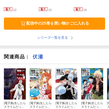
12
13
14
配信中の25巻を買い物かごに入れる
シリーズ一覧を見る
関連商品
：
伏瀬
[電子]
転生したら
[電子]
転生したら
[電子]
転生したら
[電子]
転生したら
[
スライムだった
スライムだった
スライムだった
スライムだった