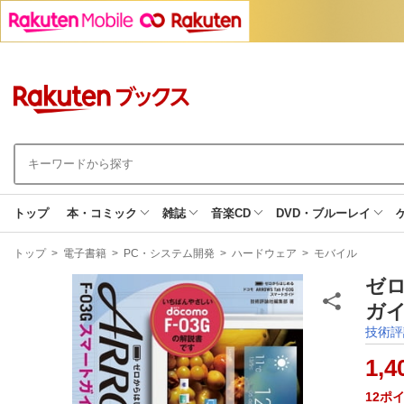
トップ
本・コミック
雑誌
音楽CD
DVD・ブルーレイ
現
トップ
>
電子書籍
>
PC・システム開発
>
ハードウェア
>
モバイル
在
地
ゼロ
ガイ
技術評
1,4
12
ポ