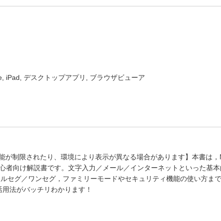
one, iPad, デスクトップアプリ, ブラウザビューア
能が制限されたり、環境により表示が異なる場合があります】本書は，N
03G」の初心者向け解説書です。文字入力／メール／インターネットといった基
，フルセグ／ワンセグ，ファミリーモードやセキュリティ機能の使い方ま
作と活用法がバッチリわかります！