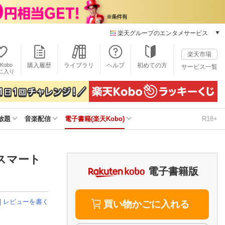
楽天グループのエンタメサービス
電子書籍
楽天市場
楽天Kobo
Kobo
購入履歴
ライブラリ
ヘルプ
初めての方
サービス一覧
本/ゲーム/CD/DVD
に入り
楽天ブックス
雑誌読み放題
楽天マガジン
放題
音楽配信
電子書籍(楽天Kobo)
R18+
音楽配信
楽天ミュージック
動画配信
楽天TV
 スマート
動画配信ガイド
電子書籍版
Rakuten PLAY
無料テレビ
|
レビューを書く
Rチャンネル
買い物かごに入れる
チケット