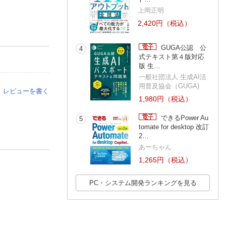
上岡正明
2,420円（税込）
GUGA公認 公
4
式テキスト第４版対応
版 生…
一般社団法人 生成AI活
用普及協会（GUGA)
レビューを書く
1,980円（税込）
できるPower Au
5
tomate for desktop 改訂
2…
あーちゃん
1,265円（税込）
PC・システム開発ランキングを見る