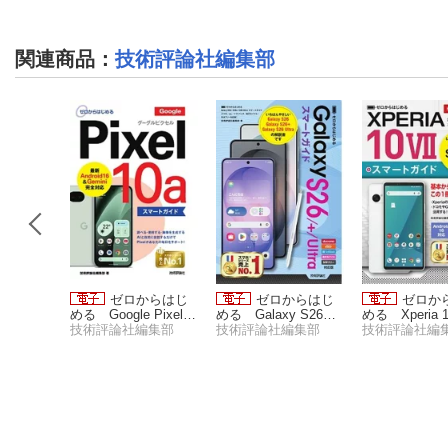
関連商品
：
技術評論社編集部
一わかり
ゼロからはじ
ゼロからはじ
ゼロか
shop 操
める Google Pixel 1
める Galaxy S26／
める Xperia 10
ンの教科
0a スマートガイド
技術評論社編集部
S26+／S26 Ultra スマ
技術評論社編集部
O-52F スマ
技術評論社編
］
ートガイド ［ドコモ
ド［ドコモ完
／au／ソフトバンク
版］
／楽天モバイル／SIM
フリー対応版］