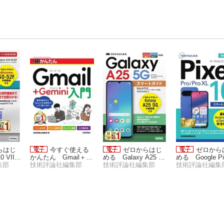
らはじ
今すぐ使える
ゼロからはじ
ゼロから
 VII S
かんたん Gmail＋G
める Galaxy A25 5G
める Google Pix
ートガイ
集部
emini入門
技術評論社編集部
スマートガイド
技術評論社編集部
0／10 Pro／10 P
技術評論社編集
全対応
［ドコモ／au／ソフ
L スマートガイ
トバンク／SIMフリー
対応版］