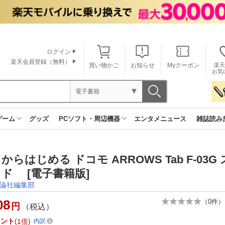
ログイン
楽天会員登録（無料）
買い物かご
お知らせ
Myクーポン
楽天
お気
電子書籍
ゲーム
グッズ
PCソフト・周辺機器
エンタメニュース
雑誌読み
からはじめる ドコモ ARROWS Tab F-03G
ド [電子書籍版]
論社編集部
08
（
0
件）
円
（税込）
イント
1倍
内訳