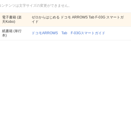
コンテンツは文字サイズの変更ができません。
電子書籍
(楽
ゼロからはじめる ドコモ ARROWS Tab F-03G スマートガ
天Kobo)
イド
紙書籍
(単行
ドコモARROWS Tab F-03Gスマートガイド
本)