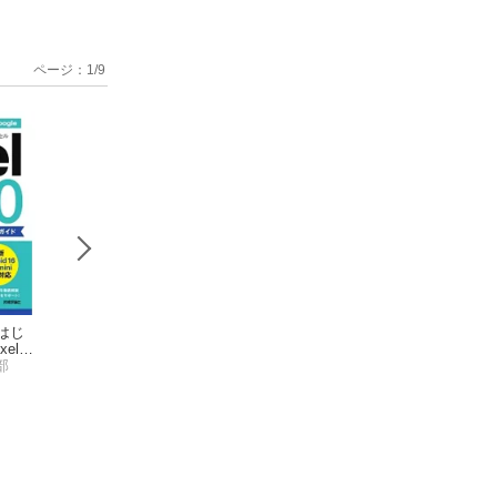
ページ：
1
/
9
はじ
ゼロからはじ
ゼロからはじ
ゼロからは
el 1
める arrows We2／
める AQUOS sense
める au Xperia 
ro X
部
We2 Plus F-52E／F-5
技術評論社編集部
10 スマートガイド
技術評論社編集部
V SOG09 スマ
技術評論社編集部
ド
1E スマートガイド
［au／ソフトバンク
ガイド
［ドコモ完全対応
／SIMフリー対応版］
版］