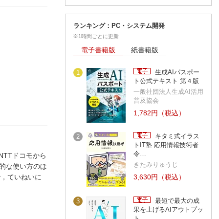
ランキング：PC・システム開発
※1時間ごとに更新
電子書籍版
紙書籍版
生成AIパスポー
1
ト公式テキスト 第４版
一般社団法人生成AI活用
普及協会
1,782円（税込）
キタミ式イラス
2
トIT塾 応用情報技術者
令…
TTドコモから
きたみりゅうじ
本的な使い方のほ
で，ていねいに
3,630円（税込）
最短で最大の成
3
果を上げるAIアウトプッ
ト…