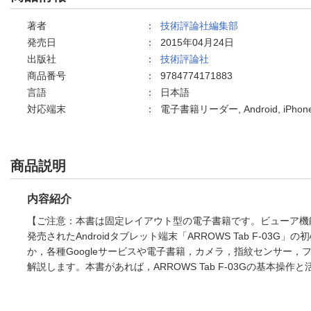
著者
：
技術評論社編集部
発売日
：
2015年04月24日
出版社
：
技術評論社
商品番号
：
9784774171883
言語
：
日本語
対応端末
：
電子書籍リーダー, Android, iPh
商品説明
内容紹介
【ご注意：本書は固定レイアウト型の電子書籍です。ビューア機
発売されたAndroidタブレット端末「ARROWS Tab F-
か，各種Googleサービスや電子書籍，カメラ，指紋センサー
解説します。本書があれば，ARROWS Tab F-03Gの基本操