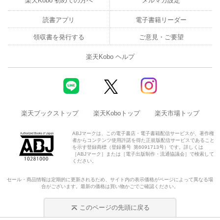
楽天Kobo 初めての方へ
メルマガ設定
読書アプリ
電子書籍リーダー
領収書を発行する
ご意見・ご要望
楽天Kobo ヘルプ
楽天ブックストップ
楽天Koboトップ
楽天市場トップ
ABJマークは、この電子書店・電子書籍配信サービスが、著作権
者からコンテンツ使用許諾を得た正規版配信サービスであること
を示す登録商標（登録番号 第6091713号）です。詳しくは
［ABJマーク］または［電子出版制作・流通協議会］で検索して
ください。
セール・商品情報は定期的に更新されるため、サイト内の表示価格がページによって異なる場
合がございます。最新の価格は買い物かごでご確認ください。
このページの先頭に戻る