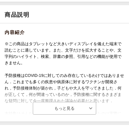
商品説明
内容紹介
※この商品はタブレットなど大きいディスプレイを備えた端末で
読むことに適しています。また、文字だけを拡大することや、文
字列のハイライト、検索、辞書の参照、引用などの機能が使用で
きません。
予防接種はCOVID-19に対してのみ存在しているわけではありませ
ん．これまでも多くの疾患や病原体に対するワクチンが開発さ
れ，予防接種体制が築かれ，子どもや大人を守ってきました．何
が正しくて，何が間違っているのか，予防接種に関するさまざま
な疑問に対して今一度整理された議論が必要だと思います．
本特集はそんな思いを持ち，企画しました．執筆したのは実際に
最前線で予防接種に従事している方たちです．是非通読して知識
をブラッシュアップしてください！