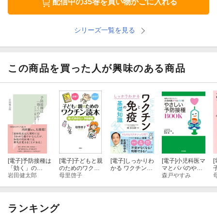
配信中の35巻を買い物かごに入れる
シリーズ一覧を見る
この商品を買った人が興味のある商品
[電子]
予防接種は
[電子]
子どもと親
[電子]
しっかりわ
[電子]
小児科医マ
[
「効く」の
のためのワクチ
かる ワクチンと
マとパパのやさ
か？〜ワクチン
岩田健太郎
ン読本 知ってお
母里啓子
免疫の基礎知識
しい予防接種BO
森戸やすみ
嫌いを考える〜
きたい予防接種
（池田書店）
OK
ランキング