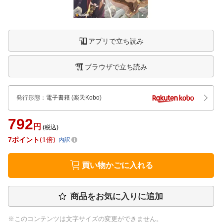
アプリで立ち読み
ブラウザで立ち読み
発行形態
：
電子書籍
(楽天Kobo)
792
円
(税込)
7
ポイント
1倍
内訳
買い物かごに入れる
商品をお気に入りに追加
※このコンテンツは文字サイズの変更ができません。