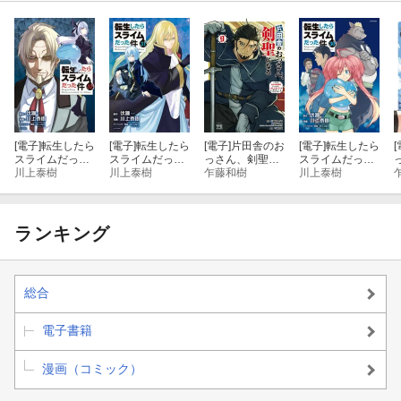
[電子]
転生したら
[電子]
転生したら
[電子]
片田舎のお
[電子]
転生したら
[
スライムだった
スライムだった
っさん、剣聖に
スライムだった
件（３２）
川上泰樹
件（３１）
川上泰樹
なる〜ただの田
乍藤和樹
件（３０）
川上泰樹
舎の剣術師範だ
ったのに、大成
した弟子たちが
俺を放ってくれ
ランキング
ない件〜 9
総合
電子書籍
漫画（コミック）