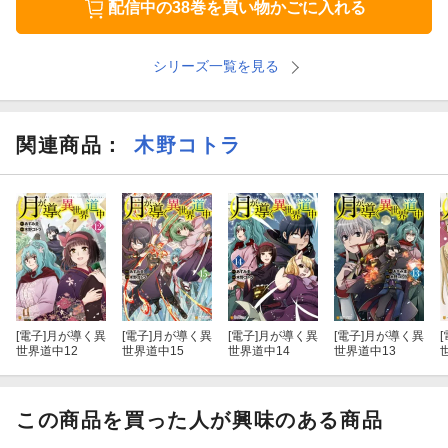
配信中の38巻を買い物かごに入れる
シリーズ一覧を見る
関連商品
：
木野コトラ
[電子]
月が導く異
[電子]
月が導く異
[電子]
月が導く異
[電子]
月が導く異
[
世界道中12
世界道中15
世界道中14
世界道中13
この商品を買った人が興味のある商品