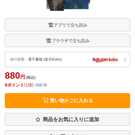
アプリで立ち読み
ブラウザで立ち読み
発行形態
：
電子書籍
(楽天Kobo)
880
円
(税込)
8
ポイント
1倍
内訳
買い物かごに入れる
商品をお気に入りに追加