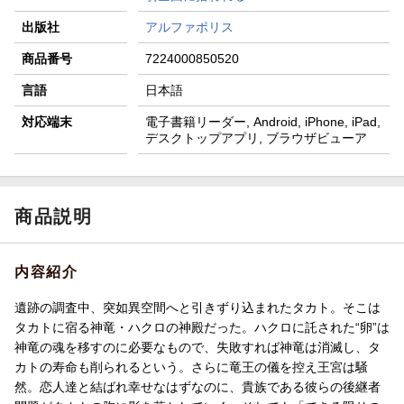
出版社
アルファポリス
商品番号
7224000850520
言語
日本語
対応端末
電子書籍リーダー, Android, iPhone, iPad,
デスクトップアプリ, ブラウザビューア
商品説明
内容紹介
遺跡の調査中、突如異空間へと引きずり込まれたタカト。そこは
タカトに宿る神竜・ハクロの神殿だった。ハクロに託された“卵”は
神竜の魂を移すのに必要なもので、失敗すれば神竜は消滅し、タ
カトの寿命も削られるという。さらに竜王の儀を控え王宮は騒
然。恋人達と結ばれ幸せなはずなのに、貴族である彼らの後継者