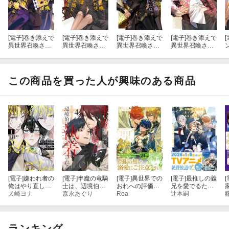
[電子]
巻き添えで
[電子]
巻き添えで
[電子]
巻き添えで
[電子]
巻き添えで
[
異世界召喚され
異世界召喚され
異世界召喚され
異世界召喚され
たおれは、最強
たおれは、最強
たおれは、最強
たおれは、最強
騎士団に拾われ
騎士団に拾われ
騎士団に拾われ
騎士団に拾われ
る４
る３
る２
る１
この商品を買った人が興味のある商品
[電子]
嫌われ者の
[電子]
半魔の竜騎
[電子]
異世界での
[電子]
最推しの義
[
俺はやり直しの
士は、辺境伯に
おれへの評価が
兄を愛でるた
世界で義弟達に
犬崎ヨナ
執着される４
森永あぐり
おかしいんだが
Roa
め、長生きしま
辻本嗣
ごまをする１
４
す！３
ランキング