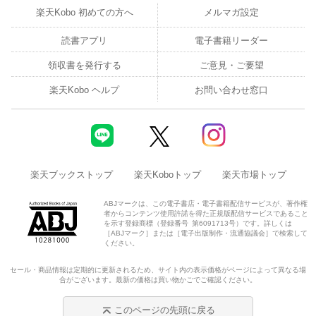
楽天Kobo 初めての方へ
メルマガ設定
読書アプリ
電子書籍リーダー
領収書を発行する
ご意見・ご要望
楽天Kobo ヘルプ
お問い合わせ窓口
楽天ブックストップ
楽天Koboトップ
楽天市場トップ
ABJマークは、この電子書店・電子書籍配信サービスが、著作権
者からコンテンツ使用許諾を得た正規版配信サービスであること
を示す登録商標（登録番号 第6091713号）です。詳しくは
［ABJマーク］または［電子出版制作・流通協議会］で検索して
ください。
セール・商品情報は定期的に更新されるため、サイト内の表示価格がページによって異なる場
合がございます。最新の価格は買い物かごでご確認ください。
このページの先頭に戻る