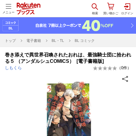
メニュー
トップ
電子書籍
BL・TL
BL コミック
巻き添えで異世界召喚されたおれは、最強騎士団に拾われ
る５ （アンダルシュCOMICS） [電子書籍版]
しもくら
（
0
件）