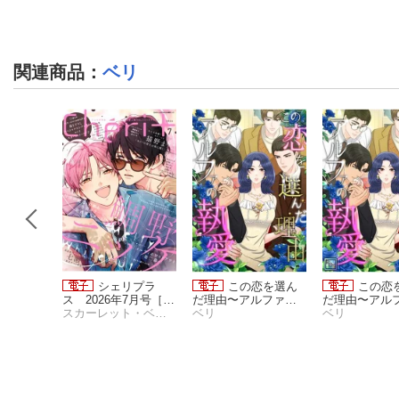
関連商品
：
ベリ
ラシー
シェリプラ
この恋を選ん
この恋
ス版］
ス 2026年7月号［期
だ理由〜アルファの
だ理由〜アル
子限定お
スカーレット・ベリ子
間限定］
スカーレット・ベリ子
執愛(56)
ベリ
執愛【全年齢版】
ベリ