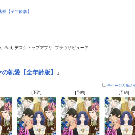
執愛【全年齢版】
one, iPad, デスクトップアプリ, ブラウザビューア
ァの執愛【全年齢版】
」
全ページの商品
[予約]
[予約]
[予約]