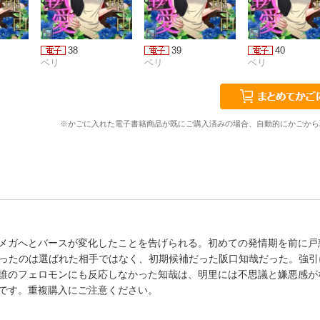
38
39
40
ベリ
ベリ
ベリ
※かごに入れた電子書籍商品が既にご購入済みの場合、自動的にかごから
メガへとバースが変化したことを告げられる。初めての発情期を前に戸
会ったのは選ばれた相手ではなく、初期候補だった阪口知哉だった。強引
誰のフェロモンにも反応しなかった知哉は、明里には不思議と嫌悪感が
です。重複購入にご注意ください。