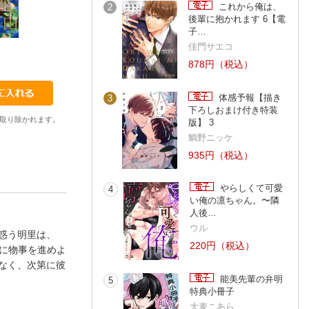
これから俺は、
2
後輩に抱かれます 6【電
子…
佳門サエコ
41
42
43
ベリ
ベリ
ベリ
878円（税込）
体感予報【描き
3
下ろしおまけ付き特装
取り除かれます。
版】 3
鯛野ニッケ
935円（税込）
やらしくて可愛
4
い俺の凛ちゃん。〜隣
人後…
ウル
惑う明里は、
220円（税込）
に物事を進めよ
なく、次第に彼
能美先輩の弁明
5
特典小冊子
大麦こあら