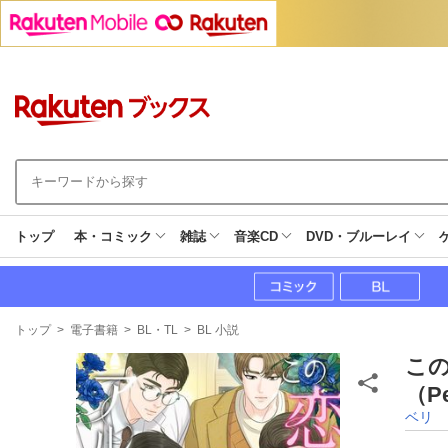
トップ
本・コミック
雑誌
音楽CD
DVD・ブルーレイ
現
トップ
>
電子書籍
>
BL・TL
>
BL 小説
在
地
この
（P
ベリ