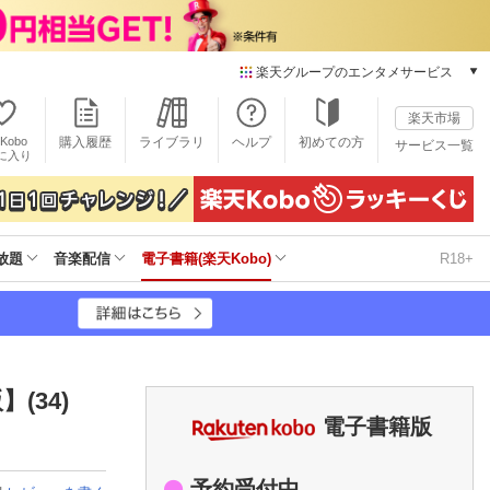
楽天グループのエンタメサービス
電子書籍
楽天市場
楽天Kobo
Kobo
購入履歴
ライブラリ
ヘルプ
初めての方
サービス一覧
本/ゲーム/CD/DVD
に入り
楽天ブックス
雑誌読み放題
楽天マガジン
放題
音楽配信
電子書籍(楽天Kobo)
R18+
音楽配信
楽天ミュージック
動画配信
楽天TV
動画配信ガイド
Rakuten PLAY
(34)
無料テレビ
電子書籍版
Rチャンネル
チケット
予約受付中