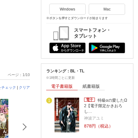
Windows
Mac
※ボタンを押すとダウンロードが始まります
スマートフォン・
タブレット
ランキング：BL・TL
ページ：1/10
※1時間ごとに更新
電子書籍版
紙書籍版
をチェック
|
クリア
[予約]
[予約]
[予約]
特級αの愛したΩ
1
2【電子限定かきおろ
し…
神波アユミ
878円（税込）