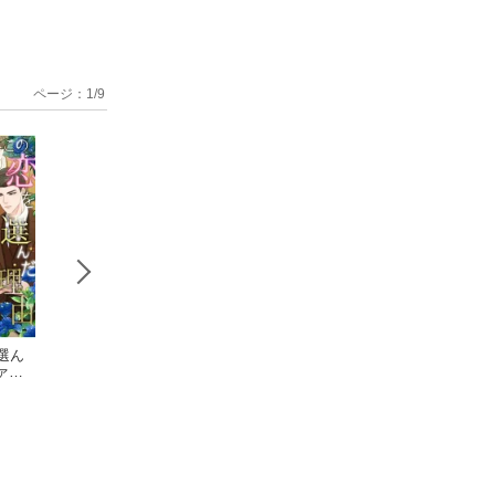
ページ：
1
/
9
選ん
シェリプラ
長浜To Be,or N
この恋を選
ァの
ス 2026年3月号［期
ot To Be［コミックス
だ理由〜アルファ
間限定］
スカーレット・ベリ子
版］（２）【電子限
スカーレット・ベリ子
執愛(53)
ベリ
定おまけ付き】