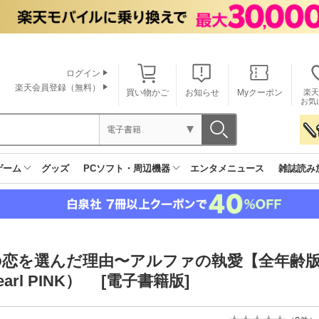
ログイン
楽天会員登録（無料）
買い物かご
お知らせ
Myクーポン
楽天
お気
電子書籍
ゲーム
グッズ
PCソフト・周辺機器
エンタメニュース
雑誌読み
恋を選んだ理由〜アルファの執愛【全年齢版】
earl PINK） [電子書籍版]