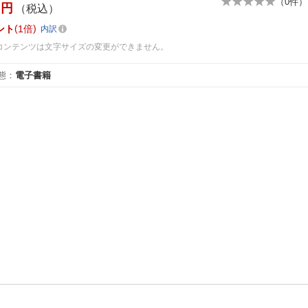
（
0
件）
円
（税込）
ント
1倍
内訳
コンテンツは文字サイズの変更ができません。
態
：
電子書籍