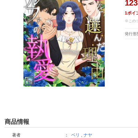
123
1
ポイ
※この
発行形
商品情報
著者
：
ベリ
,
ナヤ