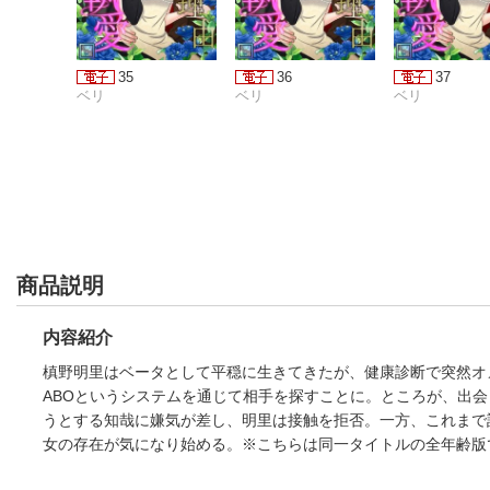
35
36
37
ベリ
ベリ
ベリ
商品説明
内容紹介
槙野明里はベータとして平穏に生きてきたが、健康診断で突然オ
ABOというシステムを通じて相手を探すことに。ところが、出
うとする知哉に嫌気が差し、明里は接触を拒否。一方、これまで
女の存在が気になり始める。※こちらは同一タイトルの全年齢版