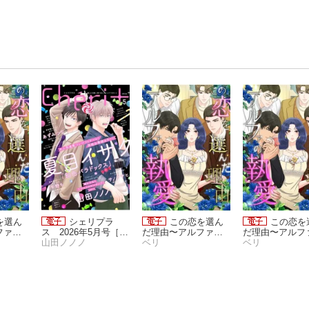
を選ん
シェリプラ
この恋を選ん
この恋を
ファの
ス 2026年5月号［期
だ理由〜アルファの
だ理由〜アルフ
(55)
間限定］
山田ノノノ
執愛(55)
ベリ
執愛(54)
ベリ