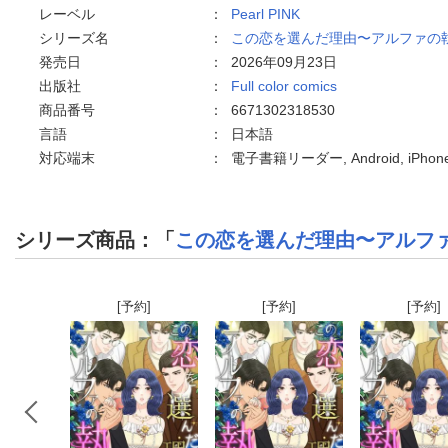
レーベル
：
Pearl PINK
シリーズ名
：
この恋を選んだ理由〜アルファの
発売日
：
2026年09月23日
出版社
：
Full color comics
商品番号
：
6671302318530
言語
：
日本語
対応端末
：
電子書籍リーダー, Android, iPh
シリーズ商品：「
この恋を選んだ理由〜アルフ
[予約]
[予約]
[予約]