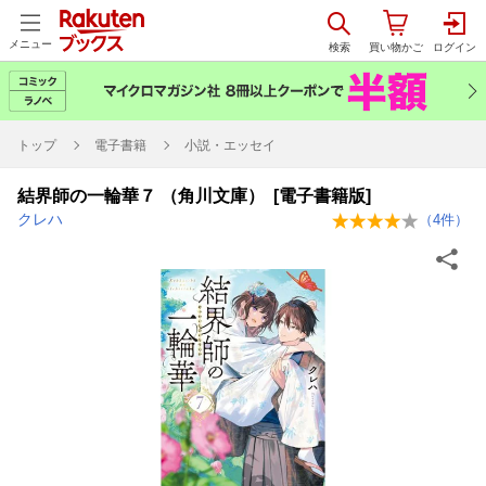
メニュー
トップ
電子書籍
小説・エッセイ
結界師の一輪華７ （角川文庫） [電子書籍版]
クレハ
（
4
件）