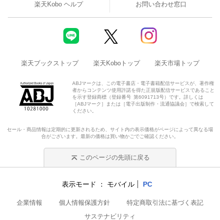
楽天Kobo ヘルプ
お問い合わせ窓口
楽天ブックストップ
楽天Koboトップ
楽天市場トップ
ABJマークは、この電子書店・電子書籍配信サービスが、著作権
者からコンテンツ使用許諾を得た正規版配信サービスであること
を示す登録商標（登録番号 第6091713号）です。詳しくは
［ABJマーク］または［電子出版制作・流通協議会］で検索して
ください。
セール・商品情報は定期的に更新されるため、サイト内の表示価格がページによって異なる場
合がございます。最新の価格は買い物かごでご確認ください。
このページの先頭に戻る
表示モード
モバイル
PC
企業情報
個人情報保護方針
特定商取引法に基づく表記
サステナビリティ