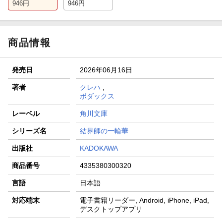
946
円
946
円
商品情報
発売日
2026年06月16日
著者
クレハ
,
ボダックス
レーベル
角川文庫
シリーズ名
結界師の一輪華
出版社
KADOKAWA
商品番号
4335380300320
言語
日本語
対応端末
電子書籍リーダー, Android, iPhone, iPad,
デスクトップアプリ