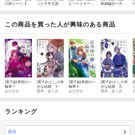
の契り〜二【電
った千年王国: 3
ピソード０〜そ
新婚編五〜天狗
子限定SS付き】
天才魔導師の
れぞれの追憶〜
からの求婚〜
自由気ままな転
【SS付き】
【電子限定SS付
生無双譚【特典
き】
SS付】
この商品を買った人が興味のある商品
[電子]
結界師の一
[電子]
わたしの幸
[電子]
結界師の一
[電子]
わたしの幸
[
輪華 7
せな結婚 十
輪華 6
せな結婚 九
おだやか
顎木 あくみ
おだやか
顎木 あくみ
ランキング
総合