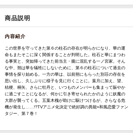
商品説明
内容紹介
この世界を守ってきた第６の柱石の存在が明らかになり、華の運
命もまたそこに深く関係することが判明した。柱石と華にまつわ
る事実と、突如帰ってきた前当主・朧に混乱する一ノ宮家。そん
な中、朔は華を犠牲にしないために、第６の柱石について過去の
事情を探り始める。一方の華は、以前朔にもらった別荘の存在を
思い出し、久しぶりに様子を見に行くことに。葉月に加え、望、
桔梗、桐矢、さらに牡丹と、いつものメンバーも集まって賑やか
に過ごすことになるが、何かに引き寄せられたかのように妖魔の
大群が襲ってくる。五葉木槐が助けに駆けつけるが、さらなる危
機が発生し……!?TVアニメ化決定で絶好調の異能×和風恋愛ファン
タジー、第７巻！