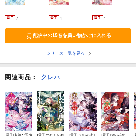
8
1
1
配信中の15巻を買い物かごに入れる
シリーズ一覧を見る
関連商品
：
クレハ
[電子]
鬼姫〜運命
[電子]
わたしの創
[電子]
鬼の花嫁エ
[電子]
鬼の花嫁
[