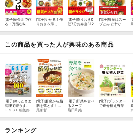
[電子]
黄金比で作
[電子]
やせる！作
[電子]
作りおき&
[電子]
野菜はスー
[
る！万能な味つ
りおき＆帰って
朝7分お弁当312
プとみそ汁でと
け
10分おかず330
ればいい
この商品を買った人が興味のある商品
[電子]
凍ったまま
[電子]
肝臓から脂
[電子]
野菜を食べ
[電子]
プランター
[
調理で即うま！
肪を落とす！
るスープ
で寄せ植え野菜
下味冷凍のラク
ＥＳＳＥ編集部
肝活レシピ
尾形哲
飛田和緒
おかず100
ランキング