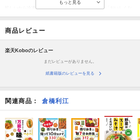
忙しいから冷凍する。それだけじゃもったいない！「おいしくな
る」から冷凍しましょう。まとめて買った肉や魚は、そのまま食
べるよりも、かんたんな下味をつけて保存袋で冷凍すると各段に
おいしく変身します。豚肉や鶏肉はしっとりジューシーに、鮭や
商品レビュー
かじきは臭みもなくふっくら、お買い得のステーキ肉もやわらか
に。物価高の強い味方、下味冷凍でプレミアムなおかずを味わっ
てください。極上のメインおかず！「下味冷凍レシピ49」と、ご
楽天Koboのレビュー
はん・めんも！「コンテナ冷凍レシピ22」、副菜やお弁当にも！
まだレビューがありません。
「冷凍つくりおきレシピ33」。
紙書籍版のレビューを見る
関連商品
：
倉橋利江