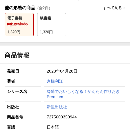
他の形態の商品
すべて見る
（全
2
件）
電子書籍
紙書籍
1,320
円
1,320
円
商品情報
発売日
2023年04月28日
著者
倉橋利江
シリーズ名
冷凍でおいしくなる！かんたん作りおき
Premium
出版社
新星出版社
商品番号
7275000359944
言語
日本語