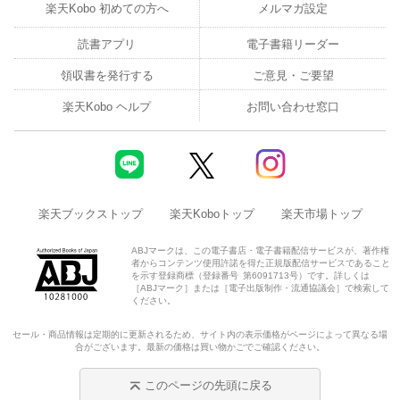
楽天Kobo 初めての方へ
メルマガ設定
読書アプリ
電子書籍リーダー
領収書を発行する
ご意見・ご要望
楽天Kobo ヘルプ
お問い合わせ窓口
楽天ブックストップ
楽天Koboトップ
楽天市場トップ
ABJマークは、この電子書店・電子書籍配信サービスが、著作権
者からコンテンツ使用許諾を得た正規版配信サービスであること
を示す登録商標（登録番号 第6091713号）です。詳しくは
［ABJマーク］または［電子出版制作・流通協議会］で検索して
ください。
セール・商品情報は定期的に更新されるため、サイト内の表示価格がページによって異なる場
合がございます。最新の価格は買い物かごでご確認ください。
このページの先頭に戻る