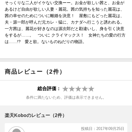
そっくりな二人がイケない交換ーー。お金が欲しい茜と、お金が
あるけど自由が欲しい人妻・麗花。茜の気持ちを知った麗花は、
茜の幸せのためについに離婚を決意！ 屋敷にもどった麗花は、
夫・源一郎が呼んだ元カレ・猛に、カナダへ行こうと誘われる。
一方茜は、麗花が好きなのは源次郎だと勘違いし、身を引く決意
をするが……。 ついに クライマックス！ 女神たちの愛の行方
は……!? 愛と欲。ないものねだりの物語。
商品レビュー（2件）
総合評価：
条件に満たないため、評価は表示できません。
楽天Koboのレビュー（2件）
投稿日：2017年09月25日