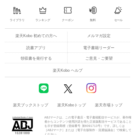
ライブラリ
ランキング
クーポン
無料
セール
楽天Kobo 初めての方へ
メルマガ設定
読書アプリ
電子書籍リーダー
領収書を発行する
ご意見・ご要望
楽天Kobo ヘルプ
楽天ブックストップ
楽天Koboトップ
楽天市場トップ
ABJマークは、この電子書店・電子書籍配信サービスが、著作権
者からコンテンツ使用許諾を得た正規版配信サービスであること
を示す登録商標（登録番号 第6091713号）です。詳しくは
［ABJマーク］または［電子出版制作・流通協議会］で検索して
ください。