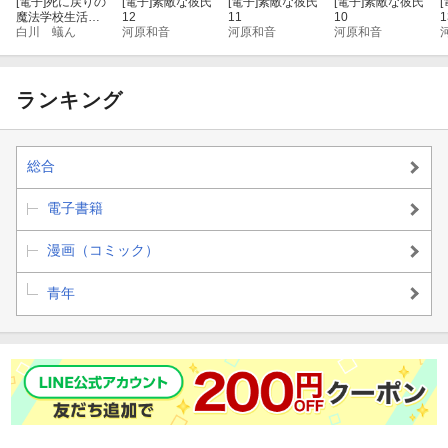
[電子]
死に戻りの
[電子]
素敵な彼氏
[電子]
素敵な彼氏
[電子]
素敵な彼氏
[
魔法学校生活
12
11
10
1
を、元恋人とプ
白川 蟻ん
河原和音
河原和音
河原和音
ロローグから
４ （※ただし
好感度はゼロ）
ランキング
総合
電子書籍
漫画（コミック）
青年