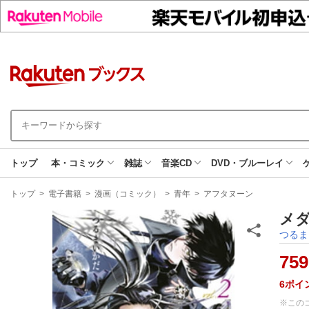
トップ
本・コミック
雑誌
音楽CD
DVD・ブルーレイ
現
トップ
>
電子書籍
>
漫画（コミック）
>
青年
>
アフタヌーン
在
地
メダ
つるま
759
6
ポイ
※この