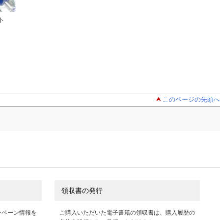
ト
メダリスト
メダリスト公
【期間限
（１１）
式ファンブック
無料お試し版】メ
つるまいかだ
つるまいかだ
リスト（１）
つるまいかだ
このページの先頭へ
領収書の発行
ンペーン情報を
ご購入いただいた電子書籍の領収書は、購入履歴の