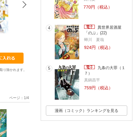
770円（税込）
異世界居酒屋
4
「のぶ」(22)
4
4
5
蝉川 夏哉
つるまいかだ
江坂純
つるまいかだ
924円（税込）
九条の大罪（１
5
取り除かれます。
７）
真鍋昌平
759円（税込）
ページ：
1
/
4
漫画（コミック）ランキングを見る