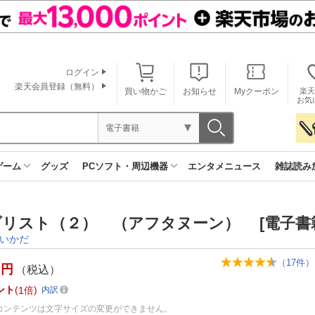
ログイン
楽天会員登録（無料）
買い物かご
お知らせ
Myクーポン
楽天
お気
電子書籍
ゲーム
グッズ
PCソフト・周辺機器
エンタメニュース
雑誌読み
リスト（２） （アフタヌーン） [電子書
いかだ
（
17
件）
円
（税込）
ント
1倍
内訳
コンテンツは文字サイズの変更ができません。