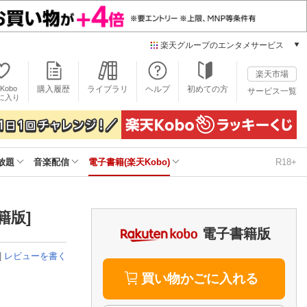
楽天グループのエンタメサービス
電子書籍
楽天市場
楽天Kobo
Kobo
購入履歴
ライブラリ
ヘルプ
初めての方
サービス一覧
本/ゲーム/CD/DVD
に入り
楽天ブックス
雑誌読み放題
楽天マガジン
放題
音楽配信
電子書籍(楽天Kobo)
R18+
音楽配信
楽天ミュージック
動画配信
楽天TV
籍版]
動画配信ガイド
電子書籍版
Rakuten PLAY
|
レビューを書く
無料テレビ
Rチャンネル
買い物かごに入れる
チケット