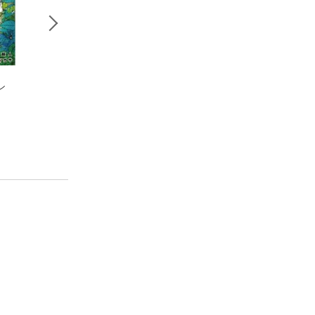
ン
呪術廻戦 30
葬送のフリーレン
呪術廻戦 29
芥見下々
（９）
芥見下々
山田鐘人