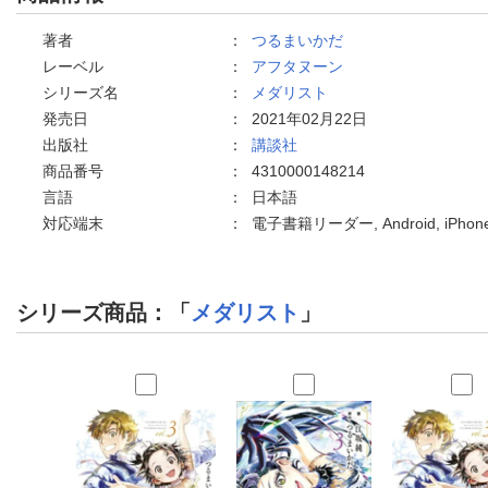
著者
：
つるまいかだ
レーベル
：
アフタヌーン
シリーズ名
：
メダリスト
発売日
：
2021年02月22日
出版社
：
講談社
商品番号
：
4310000148214
言語
：
日本語
対応端末
：
電子書籍リーダー, Android, iPh
シリーズ商品：「
メダリスト
」