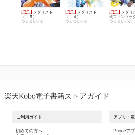
タヌーン
メダリスト
メダリスト
メダリ
 [2025
（１５）
（１４）
式ファンブッ
売]
ン編集部
つるまいかだ
つるまいかだ
（２）
つるまいかだ
楽天Kobo電子書籍ストアガイド
ご利用ガイド
アプリ・電
初めての方へ
iPhoneア