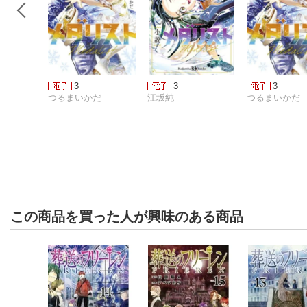
3
3
3
つるまいかだ
江坂純
つるまいかだ
この商品を買った人が興味のある商品