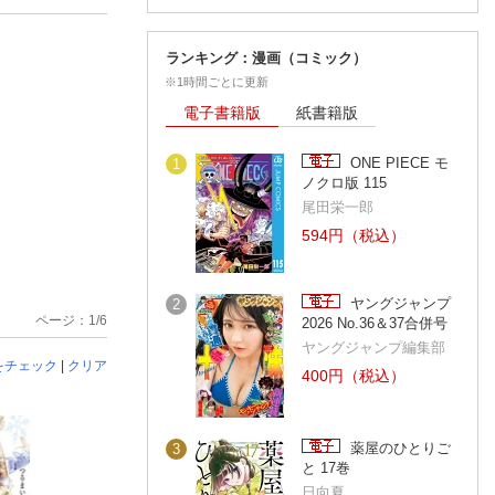
ランキング：漫画（コミック）
※1時間ごとに更新
電子書籍版
紙書籍版
ONE PIECE モ
1
ノクロ版 115
尾田栄一郎
594円（税込）
ヤングジャンプ
2
ページ：1/6
2026 No.36＆37合併号
ヤングジャンプ編集部
をチェック
|
クリア
400円（税込）
薬屋のひとりご
3
と 17巻
日向夏