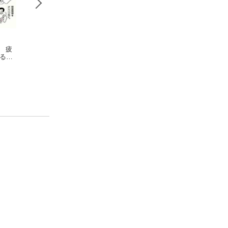
ン 疲
Dr.クロワッサン 新
Dr.クロワッサン そ
Dr.クロワッサン
眠るコ
装版 疲れないコツ
の骨の使い方では、
っかり免疫力を上
梶本修身
動けなくなる。
マガジンハウス
るなら、年中温活
マガジンハウス