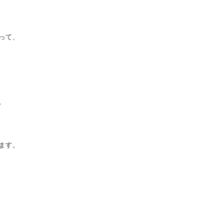
って、
。
ます。