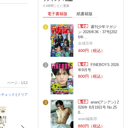
※1時間ごとに更新
電子書籍版
紙書籍版
週刊少年マガジ
1
ン 2026年36・37号[202
6年…
金城宗幸
400円（税込）
FINEBOYS 2026
2
年9月号
800円（税込）
ページ：1/12
をチェック
|
クリア
anan(アンアン) 2
3
026年 8月19日号 No.25
0…
anan編集部
880円（税込）