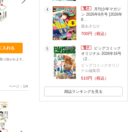
月刊少年マガジ
4
ン 2026年9月号 [2026年
8…
藤あきなか
31
32
33
700円（税込）
井澤由美子
根来秀行
小林弘幸
ビッグコミック
5
オリジナル 2026年16号
（2…
取り除かれます。
ビッグコミックオリジ
ナル編集部
510円（税込）
ページ：
1
/
4
雑誌ランキングを見る