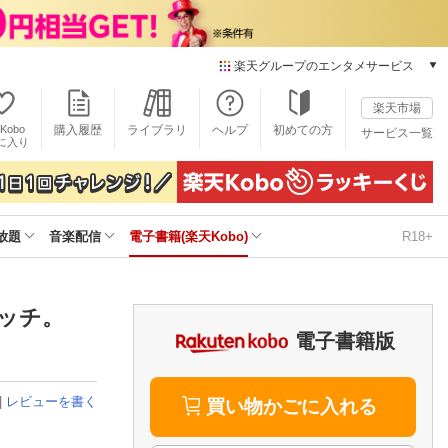
楽天グループのエンタメサービス
電子書籍
楽天市場
楽天Kobo
Kobo
購入履歴
ライブラリ
ヘルプ
初めての方
サービス一覧
本/ゲーム/CD/DVD
に入り
楽天ブックス
雑誌読み放題
楽天マガジン
放題
音楽配信
電子書籍(楽天Kobo)
R18+
音楽配信
楽天ミュージック
動画配信
楽天TV
レッチ。
動画配信ガイド
電子書籍版
Rakuten PLAY
無料テレビ
|
レビューを書く
Rチャンネル
買い物かごに入れる
チケット