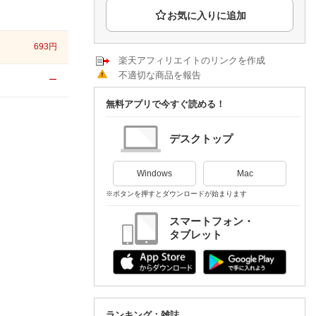
楽天チケット
エンタメニュース
推し楽
693
円
楽天アフィリエイトのリンクを作成
不適切な商品を報告
ー
無料アプリで今すぐ読める！
デスクトップ
Windows
Mac
※ボタンを押すとダウンロードが始まります
スマートフォン・
タブレット
ランキング：雑誌