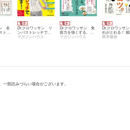
サン 名
Dr.クロワッサン リ
Dr.クロワッサン 免
Dr.クロワッサ
ストレ
ンパストレッチで不
疫力を強くする、疲
れがとれる！ 
神経は
調を治す！
マガジンハウス
れない体のつくり方
マガジンハウス
ツ。
梶本修身
、一部読みづらい場合がございます。