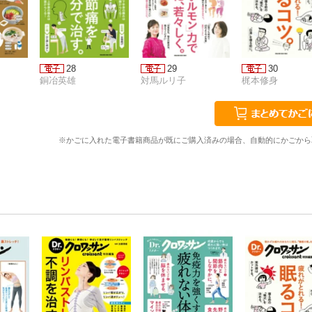
28
29
30
銅冶英雄
対馬ルリ子
梶本修身
※かごに入れた電子書籍商品が既にご購入済みの場合、自動的にかごから