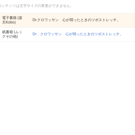
コンテンツは文字サイズの変更ができません。
電子書籍
(楽
Dr.クロワッサン 心が弱ったときのツボストレッチ。
天Kobo)
紙書籍
(ムッ
Dr．クロワッサン 心が弱ったときのツボストレッチ。
クその他)