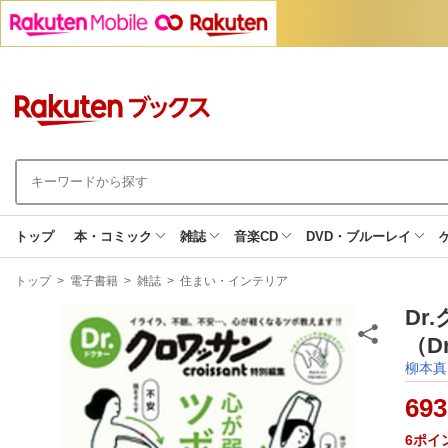
トップ
本・コミック
雑誌
音楽CD
DVD・ブルーレイ
現
トップ
>
電子書籍
>
雑誌
>
住まい・インテリア
在
地
D
（D
柳本真
693
6
ポイ