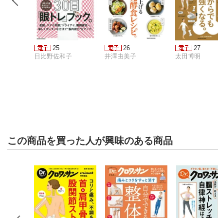
25
26
27
日比野佐和子
井澤由美子
太田博明
この商品を買った人が興味のある商品