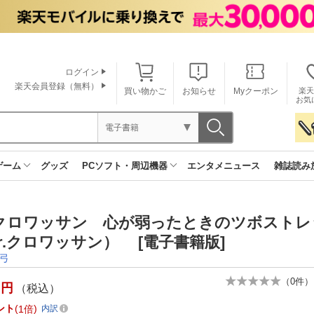
ログイン
楽天会員登録（無料）
買い物かご
お知らせ
Myクーポン
楽天
お気
電子書籍
ゲーム
グッズ
PCソフト・周辺機器
エンタメニュース
雑誌読み
r.クロワッサン 心が弱ったときのツボスト
r.クロワッサン） [電子書籍版]
弓
（
0
件）
円
（税込）
ント
1倍
内訳