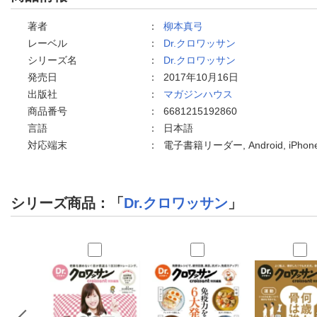
著者
：
柳本真弓
レーベル
：
Dr.クロワッサン
シリーズ名
：
Dr.クロワッサン
発売日
：
2017年10月16日
出版社
：
マガジンハウス
商品番号
：
6681215192860
言語
：
日本語
対応端末
：
電子書籍リーダー, Android, iPh
シリーズ商品：「
Dr.クロワッサン
」