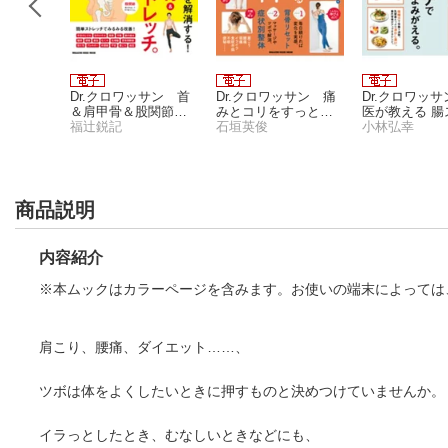
ッサン あ
Dr.クロワッサン 首
Dr.クロワッサン 痛
Dr.クロワッ
ぐでき
＆肩甲骨＆股関節ス
みとコリをすっと消
医が教える 腸
健康法
ウス
トレッチ。
福辻鋭記
す、自分でできる整
石垣英俊
ッチで、自律
小林弘幸
体
よみがえる。
商品説明
内容紹介
※本ムックはカラーページを含みます。お使いの端末によっては
肩こり、腰痛、ダイエット……、
ツボは体をよくしたいときに押すものと決めつけていませんか。
イラっとしたとき、むなしいときなどにも、