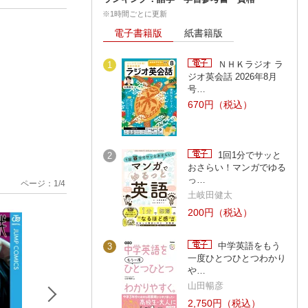
※1時間ごとに更新
電子書籍版
紙書籍版
ＮＨＫラジオ ラ
1
ジオ英会話 2026年8月
号…
670円（税込）
1回1分でサッと
2
おさらい！マンガでゆる
っ…
ページ：
1
/
4
土岐田健太
200円（税込）
中学英語をもう
3
一度ひとつひとつわかり
や…
山田暢彦
2,750円（税込）