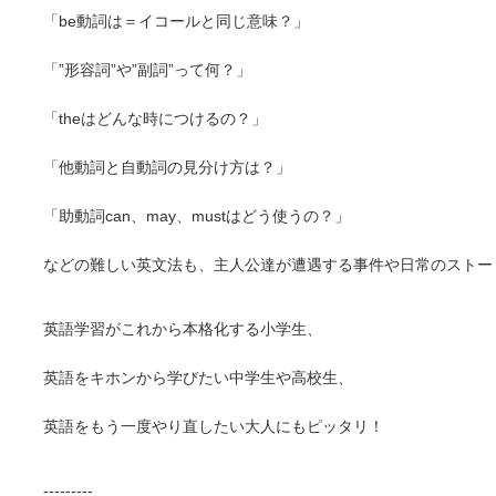
「be動詞は＝イコールと同じ意味？」
「”形容詞”や”副詞”って何？」
「theはどんな時につけるの？」
「他動詞と自動詞の見分け方は？」
「助動詞can、may、mustはどう使うの？」
などの難しい英文法も、主人公達が遭遇する事件や日常のストー
英語学習がこれから本格化する小学生、
英語をキホンから学びたい中学生や高校生、
英語をもう一度やり直したい大人にもピッタリ！
---------