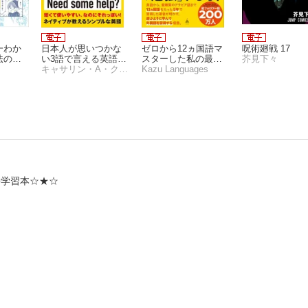
一わか
日本人が思いつかな
ゼロから12ヵ国語マ
呪術廻戦 17
法の授
い3語で言える英語表
スターした私の最強
芥見下々
現186
キャサリン・A・クラフト
の外国語習得法
Kazu Languages
語学習本☆★☆