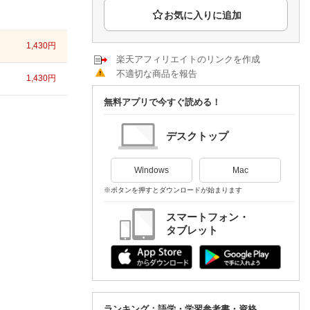
楽天チケット
エンタメニュース
推し楽
1,430
円
楽天アフィリエイトのリンクを作成
不適切な商品を報告
1,430
円
無料アプリで今すぐ読める！
デスクトップ
Windows
Mac
※ボタンを押すとダウンロードが始まります
スマートフォン・
タブレット
ランキング：語学・学習参考書・資格