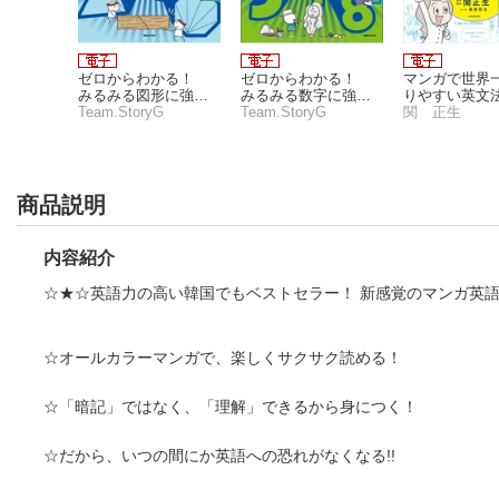
ゼロからわかる！
ゼロからわかる！
マンガで世界
みるみる図形に強く
みるみる数字に強く
りやすい英文
なるマンガ
Team.StoryG
なるマンガ
Team.StoryG
業
関 正生
商品説明
内容紹介
☆★☆英語力の高い韓国でもベストセラー！ 新感覚のマンガ英
☆オールカラーマンガで、楽しくサクサク読める！
☆「暗記」ではなく、「理解」できるから身につく！
☆だから、いつの間にか英語への恐れがなくなる!!