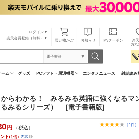
ログイン
楽天会員登録（無料）
買い物かご
お知らせ
Myクーポン
楽天
お気
電子書籍
ゲーム
グッズ
PCソフト・周辺機器
エンタメニュース
雑誌読み
ロからわかる！ みるみる英語に強くなる
るみるシリーズ） [電子書籍版]
n
30
（
4
件）
円
（税込）
イント
1倍
内訳