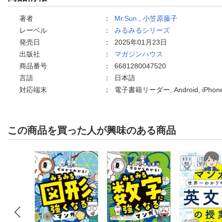
著者
：
Mr.Sun
,
小笠原藤子
レーベル
：
みるみるシリーズ
発売日
：
2025年01月23日
出版社
：
マガジンハウス
商品番号
：
6681280047520
言語
：
日本語
対応端末
：
電子書籍リーダー, Android, iPh
この商品を買った人が興味のある商品