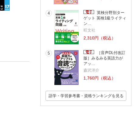
英検分野別ター
4
ゲット 英検1級ライティ
呪術廻戦 29
呪術廻戦 28
鬼滅の刃 23
ン…
芥見下々
芥見下々
吾峠呼世晴
旺文社
2,310円（税込）
［音声DL付改訂
5
版］みるみる英語力が
アッ…
森沢洋介
1,760円（税込）
語学・学習参考書・資格ランキングを見る