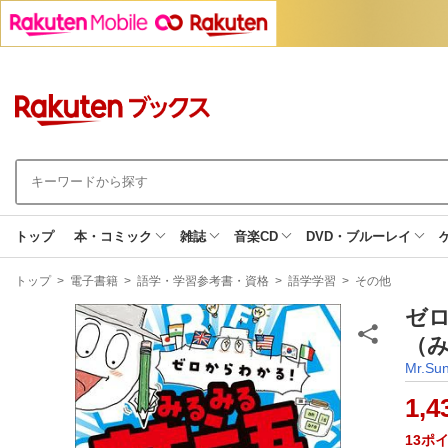
トップ
本・コミック
雑誌
音楽CD
DVD・ブルーレイ
現
トップ
>
電子書籍
>
語学・学習参考書・資格
>
語学学習
>
その他
在
地
ゼ
（み
Mr.Su
1,4
13
ポ