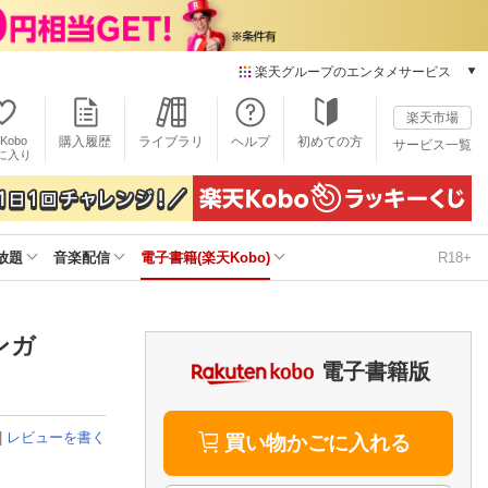
楽天グループのエンタメサービス
電子書籍
楽天市場
楽天Kobo
Kobo
購入履歴
ライブラリ
ヘルプ
初めての方
サービス一覧
本/ゲーム/CD/DVD
に入り
楽天ブックス
雑誌読み放題
楽天マガジン
放題
音楽配信
電子書籍(楽天Kobo)
R18+
音楽配信
楽天ミュージック
動画配信
楽天TV
マンガ
動画配信ガイド
電子書籍版
Rakuten PLAY
無料テレビ
|
レビューを書く
Rチャンネル
買い物かごに入れる
チケット