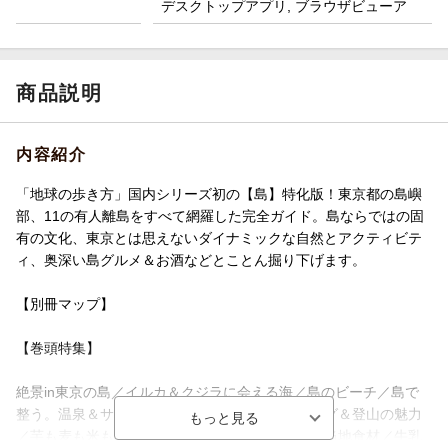
デスクトップアプリ, ブラウザビューア
商品説明
内容紹介
「地球の歩き方」国内シリーズ初の【島】特化版！東京都の島嶼
部、11の有人離島をすべて網羅した完全ガイド。島ならではの固
有の文化、東京とは思えないダイナミックな自然とアクティビテ
ィ、奥深い島グルメ＆お酒などとことん掘り下げます。
【別冊マップ】
【巻頭特集】
絶景in東京の島／イルカ＆クジラに会える海／島のビーチ／島で
整う。温泉＆サウナ／星空ガイド／島トレッキング＆登山の魅力
／芋も麦も米も！焼酎パラダイス／島グルメ＆ご当地食材／牛乳