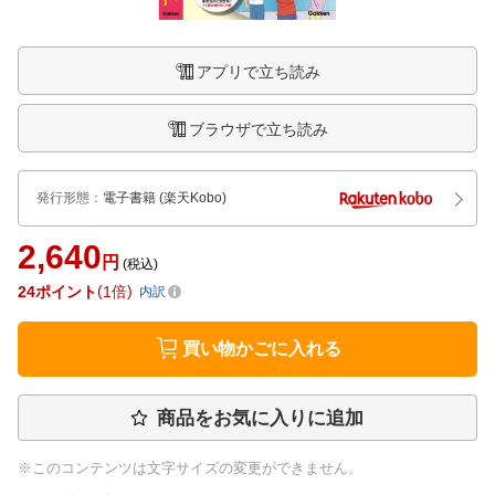
アプリで立ち読み
ブラウザで立ち読み
発行形態
：
電子書籍
(楽天Kobo)
2,640
円
(税込)
24
ポイント
1倍
内訳
買い物かごに入れる
商品をお気に入りに追加
※このコンテンツは文字サイズの変更ができません。