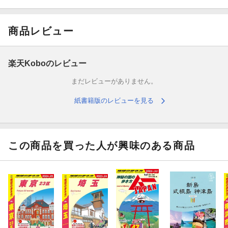
せんべいストーリー／スタッフ偏愛の島調味料／アイランドワー
ケーション／島の二度見スポット／行く前から島気分、竹芝桟橋
徹底紹介／船旅の魅力
商品レビュー
【エリアガイド特集例】
楽天Koboのレビュー
● 伊豆大島
まだレビューがありません。
椿を楽しむ／裏砂漠トレッキング／波浮港町歩き／癒やしの一軒
紙書籍版のレビューを見る
家ステイ／島のスナックでディープナイト
● 利島
この商品を買った人が興味のある商品
利島の贅沢な過ごし方／生産量日本一！椿油を手に入れる
● 新島
映えを確約！絶景ビーチ＆フォトスポット／名物モヤイを探す／
初心者OKボディボード