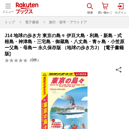
メニュー
トップ
電子書籍
旅行・留学・アウトドア
J14 地球の歩き方 東京の島々 伊豆大島・利島・新島・式
根島・神津島・三宅島・御蔵島・八丈島・青ヶ島・小笠原
ー父島・母島ー 永久保存版 （地球の歩き方J） [電子書籍
版]
（
0
件）