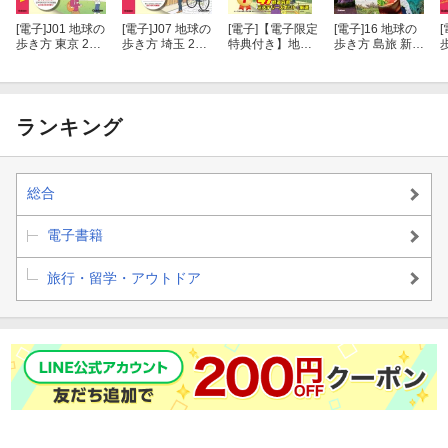
● 式根島
[電子]
J01 地球の
[電子]
J07 地球の
[電子]
【電子限定
[電子]
16 地球の
[
歩き方 東京 23
歩き方 埼玉 202
特典付き】地球
歩き方 島旅 新島
海辺の天然温泉／海を一望！おすすめ展望台4／グランピングで満
区 2024〜2025
3〜2024
の歩き方 ムーJA
式根島 神津島
0
天の星を独り占め！
PAN
(伊豆諸島２) 改
訂版
● 神津島
ランキング
海上アスレチック！赤崎遊歩道大解剖／水配り伝説が残る神の島
で御朱印巡り／黒曜石の謎に迫る
総合
● 三宅島
電子書籍
火山のパワーを知るダイナミックな地形巡り／島を一周！潮風サ
旅行・留学・アウトドア
イクリング／野鳥の楽園を散策
● 御蔵島
夢を叶える！ドルフィンスイム／長滝山トレッキング／自転車禁
止?急坂だらけの集落散策
● 八丈島