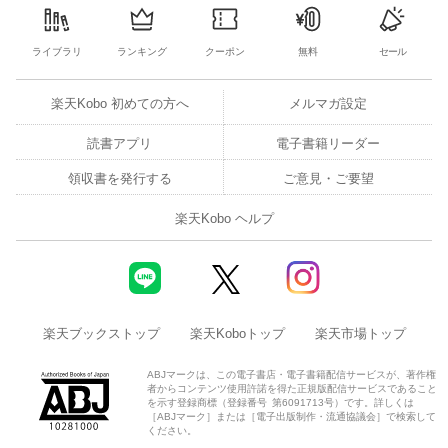
オーシャンビュー＆秘境温泉／唐滝・硫黄沼トレッキング／ウミ
ライブラリ
ランキング
クーポン
無料
セール
ガメにも会えるシュノーケリング入門／酪農王国・八丈島の牧場
／島寿司のルーツ
楽天Kobo 初めての方へ
メルマガ設定
● 青ヶ島
読書アプリ
電子書籍リーダー
絶海の孤島、青ヶ島上陸への道…／要塞の島で出合う唯一無二の
領収書を発行する
ご意見・ご要望
美景／蒸気が漂うひんぎゃで地熱体験
楽天Kobo ヘルプ
● 小笠原 父島
イルカ＆南島ツアー／ホエールウォッチング／絶景ハイキング／
戦跡ツアー／大村ぶらり歩き／南洋踊り
楽天ブックストップ
楽天Koboトップ
楽天市場トップ
● 小笠原 母島
ABJマークは、この電子書店・電子書籍配信サービスが、著作権
乳房山ウオーク／南崎・小富士でシュノーケリング
者からコンテンツ使用許諾を得た正規版配信サービスであること
を示す登録商標（登録番号 第6091713号）です。詳しくは
［ABJマーク］または［電子出版制作・流通協議会］で検索して
ください。
【歴史と文化、地理】