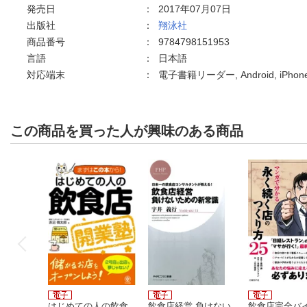
発売日
：
2017年07月07日
出版社
：
翔泳社
商品番号
：
9784798151953
言語
：
日本語
対応端末
：
電子書籍リーダー, Android, iPho
この商品を買った人が興味のある商品
はじめての人の飲食
飲食店経営 負けない
飲食店完全バ