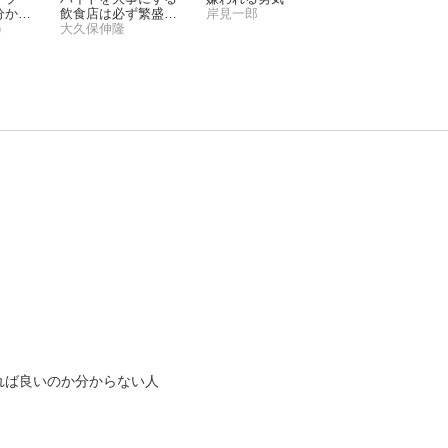
分かる
飲食店は必ず繁盛す
岸見一郎
つくり
）
る リピーター獲得論
大久保伸隆
イブ
バイトを大事にする
嫌われる勇気
分かる
飲食店は必ず繁盛す
岸見一郎
つくり
）
る リピーター獲得論
大久保伸隆
れば良いのか分からない人