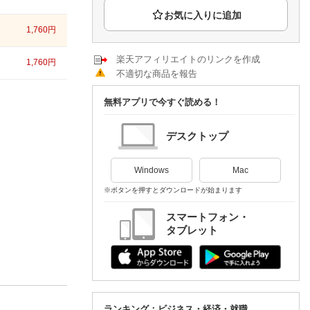
楽天チケット
エンタメニュース
1,760
円
推し楽
楽天アフィリエイトのリンクを作成
1,760
円
不適切な商品を報告
無料アプリで今すぐ読める！
デスクトップ
Windows
Mac
※ボタンを押すとダウンロードが始まります
スマートフォン・
タブレット
ランキング：ビジネス・経済・就職