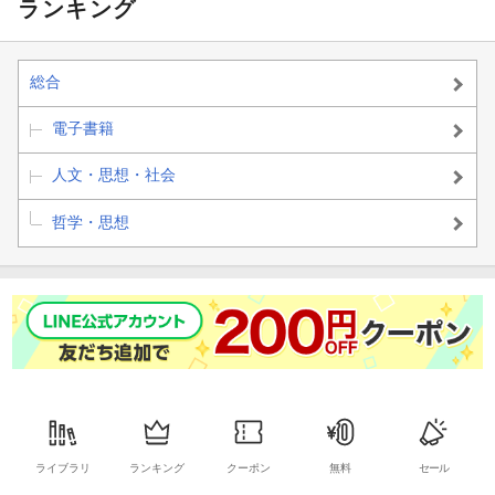
ランキング
践編 ー
本編 ー
編 ー
ル術！
総合
電子書籍
人文・思想・社会
哲学・思想
ライブラリ
ランキング
クーポン
無料
セール