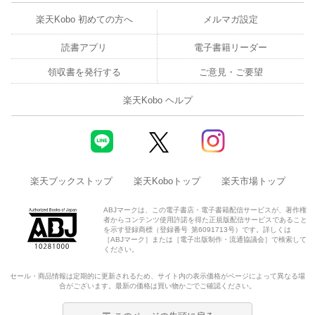
楽天Kobo 初めての方へ
メルマガ設定
読書アプリ
電子書籍リーダー
領収書を発行する
ご意見・ご要望
楽天Kobo ヘルプ
楽天ブックストップ
楽天Koboトップ
楽天市場トップ
ABJマークは、この電子書店・電子書籍配信サービスが、著作権
者からコンテンツ使用許諾を得た正規版配信サービスであること
を示す登録商標（登録番号 第6091713号）です。詳しくは
［ABJマーク］または［電子出版制作・流通協議会］で検索して
ください。
セール・商品情報は定期的に更新されるため、サイト内の表示価格がページによって異なる場
合がございます。最新の価格は買い物かごでご確認ください。