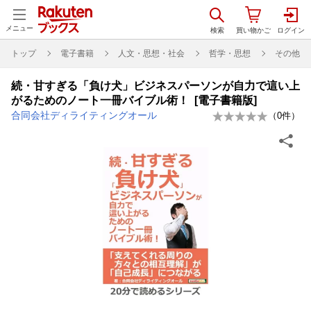
メニュー
トップ
電子書籍
人文・思想・社会
哲学・思想
その他
続・甘すぎる「負け犬」ビジネスパーソンが自力で這い上
がるためのノート一冊バイブル術！ [電子書籍版]
合同会社ディライティングオール
（
0
件）