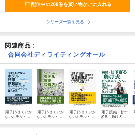
配信中の200巻を買い物かごに入れる
〜共動実践型コンサルティングファーム〜
シリーズ一覧を見る
【お客様の「人生に銘す想い出」を創造する】
この言葉をミッションに平成30年4月、大手ホテル・旅館でマネジ
メントを… 以上まえがきより抜粋
関連商品
：
合同会社ディライティングオール
[電子]
うまくいか
[電子]
うまくいか
[電子]
うまくいか
[電子]
完結・甘す
[
ないホテル・旅
ないホテル・旅
ないホテル・旅
ぎる「負け犬」
館・飲食店をマ
館・飲食店をマ
館・飲食店を従
ビジネスパーソ
ーケティング・
ーケティング・
業員満足（ES）
ンが自力で這い
フレームワーク
フレームワーク
の再構築で蘇ら
上がるためのノ
で蘇らせる ー 実
で蘇らせる ー 基
せる ー マインド
ート一冊バイブ