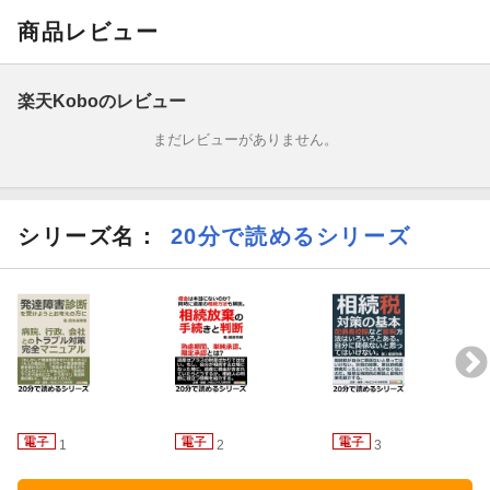
どうすれば「自分を変えられる」のか。
商品レビュー
前作では仕事／日常生活での考え方や時間への意識に中心をおき
ましたが、今回は周りとの関係性を中心に取り上げます。
楽天Koboのレビュー
まだレビューがありません。
自分を「負け犬」だと思ってください。そうするとなぜ自分に甘
いのか、なぜ自分に負けているのかに気づき、学ぶべきものや他
の人たちから吸収できることがたくさん見えてきます。
シリーズ名：
20分で読めるシリーズ
一冊のノートを準備してください。できれば奮発して上質なノー
トがお勧めです。私たちがお伝えすることを実践し行動を記録し
ていくと、あなたのノートは一生手元に置いて何度も読み返す自
分自身のバイブルになっていきます。
記録するページが増えれば増えるほど、皆さんは変わっていきま
す。そして読み返すたびに、甘かった過去の自分に気づきます。
【著者紹介】
1
2
3
合同会社ディライティングオール