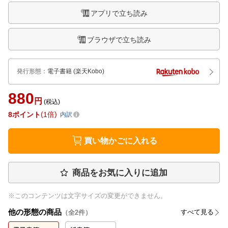
アプリで立ち読み
ブラウザで立ち読み
発行形態
：
電子書籍
(楽天Kobo)
880
円
(税込)
8
ポイント
1倍
内訳
買い物かごに入れる
商品をお気に入りに追加
※このコンテンツは文字サイズの変更ができません。
他の形態の商品
すべて見る
（全
2
件）