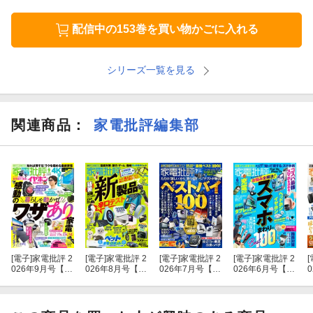
配信中の153巻を買い物かごに入れる
シリーズ一覧を見る
関連商品
：
家電批評編集部
[電子]
家電批評 2
[電子]
家電批評 2
[電子]
家電批評 2
[電子]
家電批評 2
[
026年9月号【電
026年8月号【電
026年7月号【電
026年6月号【電
子書籍版限定特
子書籍版限定特
子書籍版限定特
子書籍版限定特
典付き】
典付き】
典付き】
典付き】