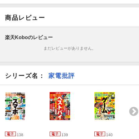
・家電・ガジェットの高い理由 安いワケ
家電批評創刊15周年を記念して、創刊当時の人気企画のひとつ
商品レビュー
「家電・ガジェットの高い理由 安いワケ」が復活！ 物価高の現在
「できれば安く済ませたいけど高いものばかりは買っていられな
い」といった悩みを抱えている人がますます増えているはずで
楽天Koboのレビュー
す。そこで、家電製品の高値と安値の差を見極めるテスト・取材
まだレビューがありません。
を決行しました！
・今こそ持っておきたい！ 双眼鏡23台ランキング2025
シリーズ名：
家電批評
春の足音とともに、ライブやフェスの季節がやってきました！ 今
回はドームやホール、アリーナなど会場ごとにマッチする最適な1
台を見つけるためクラス別に23台を徹底検証！
・防災にも普段使いにも！ ポータブル電源ランキング 2025
ほか
【電子書籍版限定特典】鉛筆があっという間に削れてすぐ書け
138
139
140
る！ 電動鉛筆削り ベスト26