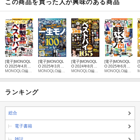
この商品を買った人が興味のある商品
[電子]
MONOQL
[電子]
MONOQL
[電子]
MONOQL
[電子]
MONOQL
[
O 2025年4月号
O 2025年3月号
O 2024年8月号
O 2025年6月号
【電子書籍版限
MONOQLO編集部
【電子書籍版限
MONOQLO編集部
【電子書籍版限
MONOQLO編集部
【電子書籍版限
MONOQLO編集部
定特典付き】
定特典付き】
定特典付き】
定特典付き】
ランキング
総合
電子書籍
雑誌