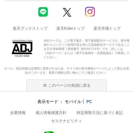
楽天ブックストップ
楽天Koboトップ
楽天市場トップ
ABJマークは、この電子書店・電子書籍配信サービスが、著作権
者からコンテンツ使用許諾を得た正規版配信サービスであること
を示す登録商標（登録番号 第6091713号）です。詳しくは
［ABJマーク］または［電子出版制作・流通協議会］で検索して
ください。
セール・商品情報は定期的に更新されるため、サイト内の表示価格がページによって異なる場
合がございます。最新の価格は買い物かごでご確認ください。
このページの先頭に戻る
表示モード
モバイル
PC
企業情報
個人情報保護方針
特定商取引法に基づく表記
サステナビリティ