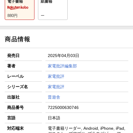
電子書籍
紙書籍
880
円
ー
商品情報
発売日
2025年04月03日
著者
家電批評編集部
レーベル
家電批評
シリーズ名
家電批評
出版社
晋遊舎
商品番号
7225000630746
言語
日本語
対応端末
電子書籍リーダー, Android, iPhone, iPad,