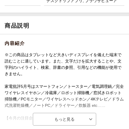
デスクトップアプリ, ブラウザビューア
商品説明
内容紹介
※この商品はタブレットなど大きいディスプレイを備えた端末で
読むことに適しています。また、文字だけを拡大することや、文
字列のハイライト、検索、辞書の参照、引用などの機能が使用で
きません。
家電批評5月号はスマートフォン／トースター／電気調理鍋／完全
ワイヤレスイヤホン／冷蔵庫／ロボット掃除機／窓拭きロボット
掃除機／PCモニター／ワイヤレスヘッドホン／4Kテレビ／ドラム
式洗濯乾燥機／ノートPC／ドライヤー／炊飯器 etc……
【今月の注目企画】