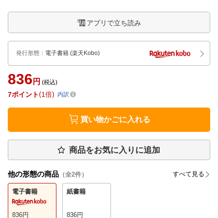
アプリで立ち読み
発行形態
：
電子書籍
(楽天Kobo)
836
円
(税込)
7
ポイント
1倍
内訳
買い物かごに入れる
商品をお気に入りに追加
他の形態の商品
すべて見る
（全
2
件）
電子書籍
紙書籍
836
円
836
円