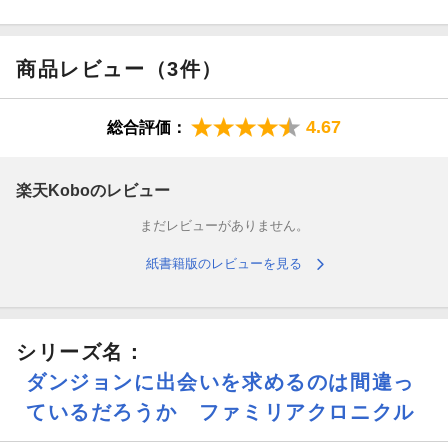
を握る賞金首『血濡れのトロール』を巡り、オッタル達強靭な勇
士も動き出す！
商品レビュー（3件）
「いつか、本物の黄金に」
4.67
総合評価：
挫折と再生を繰り返す黄金の昔日、白兎の繁殖を目論む豊穣大作
戦も収録されたクロニクル・シリーズ第五弾！
楽天Koboのレビュー
※電子版は紙書籍版と一部異なる場合がありますので、あらかじ
めご了承ください
まだレビューがありません。
紙書籍版のレビューを見る
シリーズ名：
ダンジョンに出会いを求めるのは間違っ
ているだろうか ファミリアクロニクル