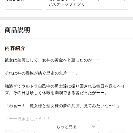
デスクトップアプリ
商品説明
内容紹介
彼女は如何にして、女神の黄金へと至ったのかーー
それは神の眷族が紡ぐ歴史の欠片ーー。
強過ぎてウルトラ自己中の勇士達に振り回される毎日を送るヘイ
ズ。その日は珍しく休暇を満喫できる筈だったがーー。
「わぁー！ 魔女様と聖女様の夢の共演、見てみたいな〜！」
「ーー行きましょう！！」
街娘の一言でまさかの聖女とパーティを組むことに！ 全ての鍵