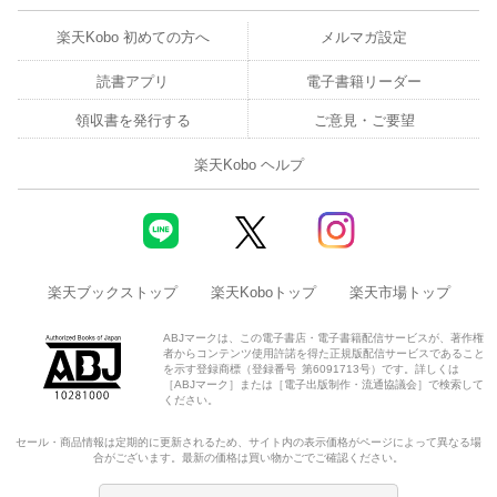
楽天Kobo 初めての方へ
メルマガ設定
読書アプリ
電子書籍リーダー
領収書を発行する
ご意見・ご要望
楽天Kobo ヘルプ
楽天ブックストップ
楽天Koboトップ
楽天市場トップ
ABJマークは、この電子書店・電子書籍配信サービスが、著作権
者からコンテンツ使用許諾を得た正規版配信サービスであること
を示す登録商標（登録番号 第6091713号）です。詳しくは
［ABJマーク］または［電子出版制作・流通協議会］で検索して
ください。
セール・商品情報は定期的に更新されるため、サイト内の表示価格がページによって異なる場
合がございます。最新の価格は買い物かごでご確認ください。