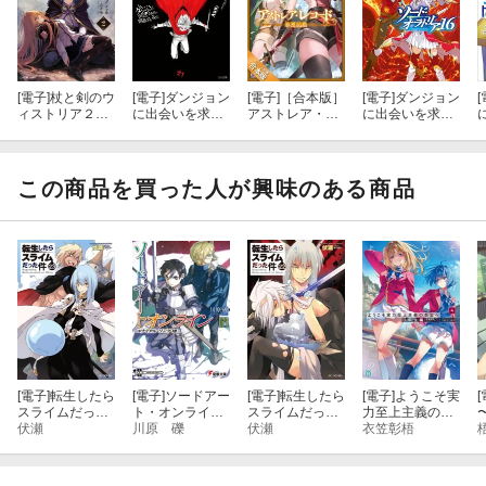
[電子]
杖と剣のウ
[電子]
ダンジョン
[電子]
［合本版］
[電子]
ダンジョン
[
ィストリア２
に出会いを求め
アストレア・レ
に出会いを求め
グリモアクタ
るのは間違って
コード ダンジ
るのは間違って
ー土の姫君ー
いるだろうか２
ョンに出会いを
いるだろうか外
１
求めるのは間違
伝 ソード・オ
っているだろう
ラトリア１６
この商品を買った人が興味のある商品
か 英雄譚 全
３巻
[電子]
転生したら
[電子]
ソードアー
[電子]
転生したら
[電子]
ようこそ実
[
スライムだった
ト・オンライン
スライムだった
力至上主義の教
件 23
伏瀬
29 ユナイタ
川原 礫
件 22
伏瀬
室へ ３年生編
衣笠彰梧
ル・リングVIII
４