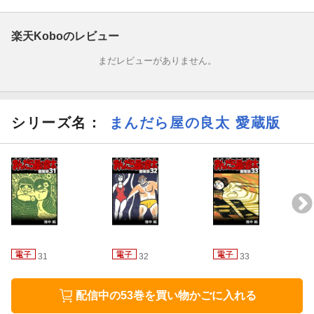
第2話 キャンドル
楽天Koboのレビュー
第3話 流転
まだレビューがありません。
第4話 女だらけ
第5話 霧ヶ峰山麓女人村
シリーズ名：
まんだら屋の良太 愛蔵版
第6話 星姫さま
第7話 淡雪
第8話 サッちん
第9話 鬼さんこちら
31
32
33
配信中の53巻を買い物かごに入れる