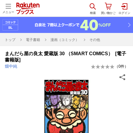
メニュー
トップ
電子書籍
漫画（コミック）
その他
まんだら屋の良太 愛蔵版 30 （SMART COMICS） [電子
書籍版]
畑中純
（
0
件）