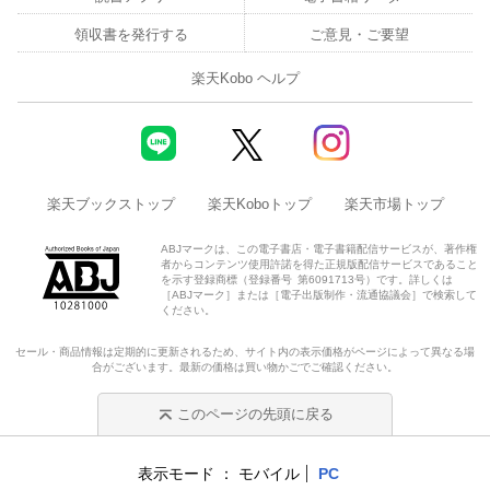
領収書を発行する
ご意見・ご要望
楽天Kobo ヘルプ
楽天ブックストップ
楽天Koboトップ
楽天市場トップ
ABJマークは、この電子書店・電子書籍配信サービスが、著作権
者からコンテンツ使用許諾を得た正規版配信サービスであること
を示す登録商標（登録番号 第6091713号）です。詳しくは
［ABJマーク］または［電子出版制作・流通協議会］で検索して
ください。
セール・商品情報は定期的に更新されるため、サイト内の表示価格がページによって異なる場
合がございます。最新の価格は買い物かごでご確認ください。
このページの先頭に戻る
表示モード
モバイル
PC