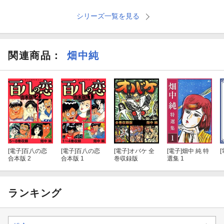
シリーズ一覧を見る
関連商品
：
畑中純
[電子]
百八の恋
[電子]
百八の恋
[電子]
オバケ 全
[電子]
畑中 純 特
[
合本版 2
合本版 1
巻収録版
選集 1
ランキング