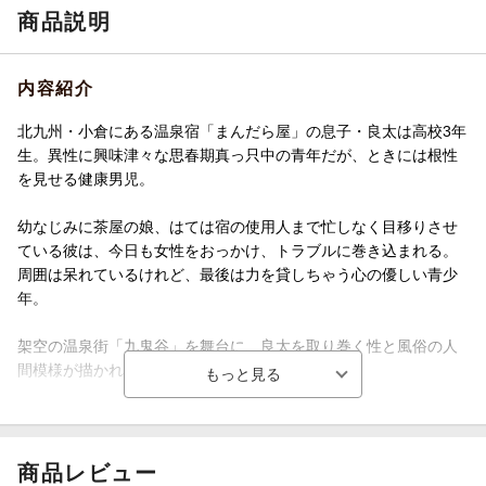
商品説明
内容紹介
北九州・小倉にある温泉宿「まんだら屋」の息子・良太は高校3年
生。異性に興味津々な思春期真っ只中の青年だが、ときには根性
を見せる健康男児。
幼なじみに茶屋の娘、はては宿の使用人まで忙しなく目移りさせ
ている彼は、今日も女性をおっかけ、トラブルに巻き込まれる。
周囲は呆れているけれど、最後は力を貸しちゃう心の優しい青少
年。
架空の温泉街「九鬼谷」を舞台に、良太を取り巻く性と風俗の人
間模様が描かれる名作が電子書籍となって登場。
【目次】
第1話 総長
商品レビュー