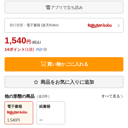
アプリで立ち読み
発行形態
：
電子書籍
(楽天Kobo)
1,540
円
(税込)
14
ポイント
1倍
内訳
買い物かごに入れる
商品をお気に入りに追加
他の形態の商品
すべて見る
（全
2
件）
電子書籍
紙書籍
1,540
円
ー