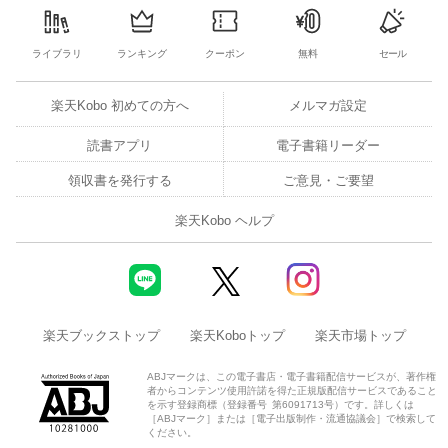
ライブラリ
ランキング
クーポン
無料
セール
楽天Kobo 初めての方へ
メルマガ設定
読書アプリ
電子書籍リーダー
領収書を発行する
ご意見・ご要望
楽天Kobo ヘルプ
楽天ブックストップ
楽天Koboトップ
楽天市場トップ
ABJマークは、この電子書店・電子書籍配信サービスが、著作権
者からコンテンツ使用許諾を得た正規版配信サービスであること
を示す登録商標（登録番号 第6091713号）です。詳しくは
［ABJマーク］または［電子出版制作・流通協議会］で検索して
ください。