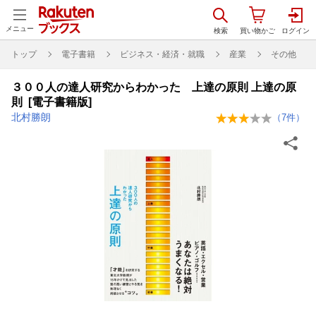
メニュー
トップ
電子書籍
ビジネス・経済・就職
産業
その他
３００人の達人研究からわかった 上達の原則 上達の原
則 [電子書籍版]
北村勝朗
（
7
件）