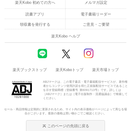
楽天Kobo 初めての方へ
メルマガ設定
読書アプリ
電子書籍リーダー
領収書を発行する
ご意見・ご要望
楽天Kobo ヘルプ
楽天ブックストップ
楽天Koboトップ
楽天市場トップ
ABJマークは、この電子書店・電子書籍配信サービスが、著作権
者からコンテンツ使用許諾を得た正規版配信サービスであること
を示す登録商標（登録番号 第6091713号）です。詳しくは
［ABJマーク］または［電子出版制作・流通協議会］で検索して
ください。
セール・商品情報は定期的に更新されるため、サイト内の表示価格がページによって異なる場
合がございます。最新の価格は買い物かごでご確認ください。
このページの先頭に戻る