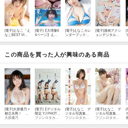
[電子]
えなこ「え
[電子]
【大増量6
[電子]
えなこカレ
[電子]
漫画アクシ
[
なこBEST VI」
4ページ】えな
ンダーブック20
ョンデジタル写
【週チャンデジ
こ 春えなこ 夏
26.4〜2027.3
真集 えなこ
グラ】
えなこ
【電子特別版】
「あそびごこ
ろ」
この商品を買った人が興味のある商品
[電子]
大原優乃 ×
[電子]
【デジタル
[電子]
えなこ デ
[電子]
えなこ デ
[
都立水商！
限定 YJ PHOTO
ジタル写真集
ジタル写真集
「day & night」
大原優乃
BOOK】えな
フジシロタカノリ
女神の休日
フジシロタカノリ
ピンクシュガー
フジシロタカノリ
スペリオール
こ・伊織もえ・
デジタル写真集
篠崎こころ写真