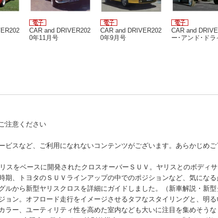
VER202
CAR and DRIVER202
CAR and DRIVER202
CAR and DRIV
0年11月号
0年9月号
ー･アンド･ドラ
ー) 2020年4月号
ご注意ください
ービスなど、ご利用になれないコンテンツがございます。あらかじめご
リスをベースに開発されたクロスオーバーＳＵＶ。ヤリスとのボディサ
時期、トヨタのＳＵＶラインアップの中でのポジションなど、気になる
グルから新型ヤリスクロスを詳細にガイドしました。（新車解説・新型
ジョン。オフロード走行をイメージさせるタフなスタイリングと、明る
カラー、ユーティリティ性を高めた室内なども大いに注目を集めそうな