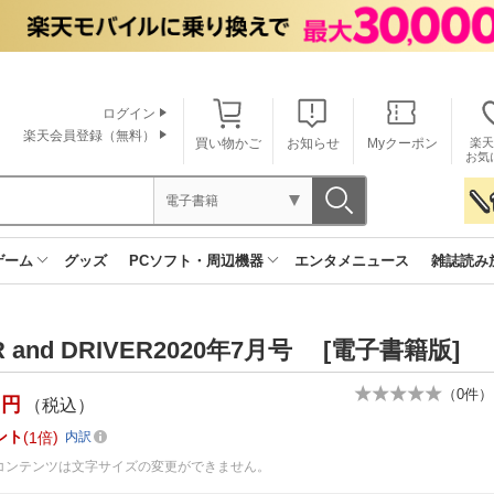
ログイン
楽天会員登録（無料）
買い物かご
お知らせ
Myクーポン
楽天
お気
電子書籍
ゲーム
グッズ
PCソフト・周辺機器
エンタメニュース
雑誌読み
R and DRIVER2020年7月号 [電子書籍版]
（
0
件）
円
（税込）
ント
1倍
内訳
コンテンツは文字サイズの変更ができません。