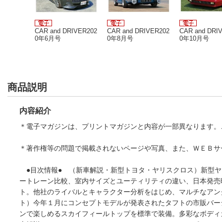
IVER202
CAR and DRIVER202
CAR and DRIVER202
CAR and DRI
0年6月号
0年8月号
0年10月号
商品説明
内容紹介
＊電子マガジンは、プリントマガジンと内容が一部異なります。
＊著作権等の問題で掲載されないページや写真、また、ＷＥＢサ
●目次情報● （新車解説・新型トヨタ・ヤリスクロス）新型ヤ
ートレーン比較、室内サイズとユーティリティの違い、日本発売
ト。他社のライバルとキャラクター分析をはじめ、マルチなアン
ト）今年１月にコンセプトモデルが発表されたタフトの市販バー
ンで楽しめるスカイフィールトップを標準で装備。多彩なボディ