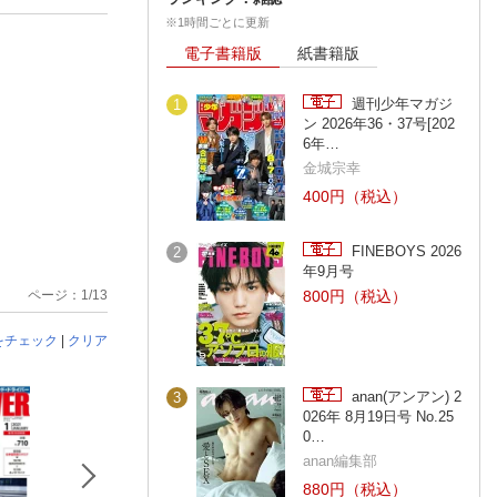
※1時間ごとに更新
電子書籍版
紙書籍版
週刊少年マガジ
1
ン 2026年36・37号[202
6年…
金城宗幸
400円（税込）
FINEBOYS 2026
2
年9月号
ページ：1/13
800円（税込）
をチェック
|
クリア
anan(アンアン) 2
3
026年 8月19日号 No.25
0…
anan編集部
880円（税込）