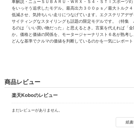
車解説・ニューＳＵＢＡＲＵ・ＷＲＸ・Ｓ４・ＳＴＩスポーツ♯
をいっそう追求したモデル。最高出力３００ｐｓ／最大トルク４
低減させ、気持ちいい走りにつなげています。エクステリアデザ
サイティングなスタイリングも話題の限定モデルです。（特集 
るのは「いい買い物だった」と思えるとき。言葉を代えれば「金
か。価格と価値の関係を、モータージャーナリスト６名が熟考し
どんな基準でクルマの価値を判断しているのかを一気にレポート
商品レビュー
楽天Koboのレビュー
まだレビューがありません。
紙書