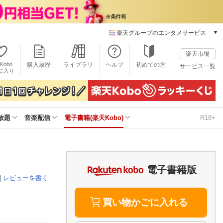
楽天グループのエンタメサービス
電子書籍
楽天市場
楽天Kobo
Kobo
購入履歴
ライブラリ
ヘルプ
初めての方
サービス一覧
本/ゲーム/CD/DVD
に入り
楽天ブックス
雑誌読み放題
楽天マガジン
放題
音楽配信
電子書籍(楽天Kobo)
R18+
音楽配信
楽天ミュージック
動画配信
楽天TV
動画配信ガイド
電子書籍版
Rakuten PLAY
|
レビューを書く
無料テレビ
Rチャンネル
買い物かごに入れる
チケット