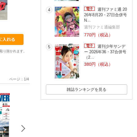
週刊ファミ通 20
4
26年8月20・27日合併号
N…
2021002
2021003
2021004
週刊ファミ通編集部
770円（税込）
週刊少年サンデ
5
取り除かれます。
ー 2026年36・37合併号
（2…
380円（税込）
ページ：
1
/
4
雑誌ランキングを見る