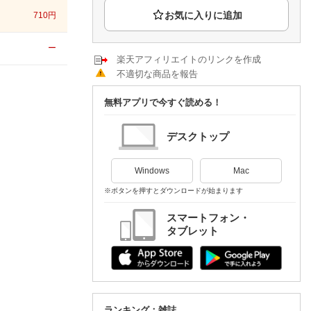
楽天チケット
710
円
エンタメニュース
推し楽
ー
楽天アフィリエイトのリンクを作成
不適切な商品を報告
無料アプリで今すぐ読める！
デスクトップ
Windows
Mac
※ボタンを押すとダウンロードが始まります
スマートフォン・
タブレット
ランキング：雑誌