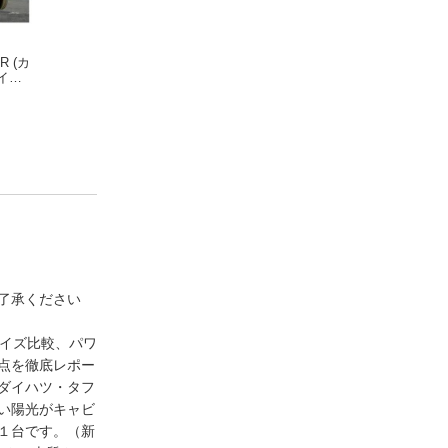
ER (カ
CAR and DRIVER202
CARandDRIVER(カ
CAR and DRIVER
イバ
1年8月号
ー･アンド･ドライバ
2年2月号
ー)2020年2月号
了承ください
イズ比較、パワ
点を徹底レポー
ダイハツ・タフ
い陽光がキャビ
１台です。（新