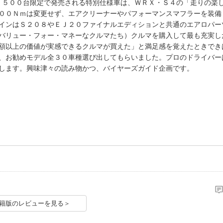
）５００台限定で発売される特別仕様車は、ＷＲＸ・Ｓ４の「走りの楽
００Ｎｍは変更せず、エアクリーナーやパフォーマンスマフラーを装備
インはＳ２０８やＥＪ２０ファイナルエディションと共通のエアロパー
バリュー・フォー・マネーなクルマたち）クルマを購入して最も充実し
額以上の価値が実感できるクルマが買えた」と満足感を覚えたときでき
、お勧めモデル全３０車種選び出してもらいました。プロのドライバー
します。興味津々の読み物かつ、バイヤーズガイド企画です。
籍版のレビューを見る＞