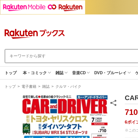
トップ
本・コミック
雑誌
音楽CD
DVD・ブルーレイ
現
トップ
>
電子書籍
>
雑誌
>
クルマ・バイク
在
地
CA
710
6
ポイ
※この