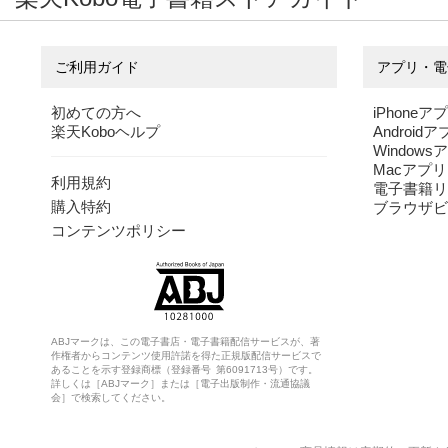
ご利用ガイド
アプリ・電
初めての方へ
iPhoneア
楽天Koboヘルプ
Android
Windows
Macアプリ
利用規約
電子書籍リ
購入特約
ブラウザビ
コンテンツポリシー
ABJマークは、この電子書店・電子書籍配信サービスが、著
作権者からコンテンツ使用許諾を得た正規版配信サービスで
あることを示す登録商標（登録番号 第6091713号）です。
詳しくは［ABJマーク］または［電子出版制作・流通協議
会］で検索してください。