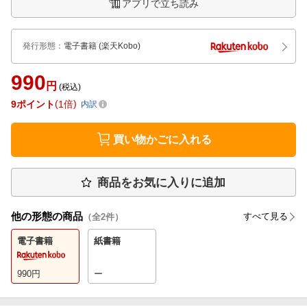
アプリで立ち読み
発行形態
：
電子書籍
(楽天Kobo)
990
円
(税込)
9
ポイント
1倍
内訳
買い物かごに入れる
商品をお気に入りに追加
他の形態の商品
すべて見る
（全
2
件）
電子書籍
紙書籍
990
円
ー