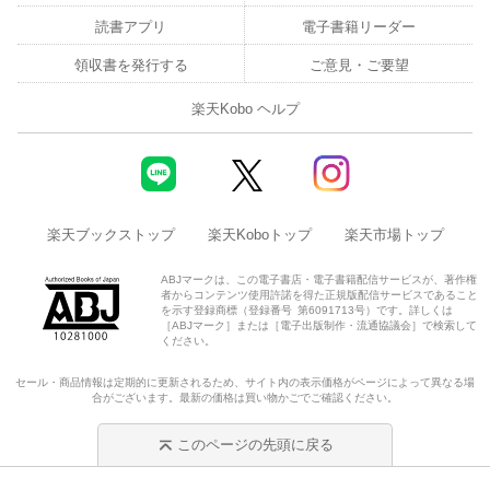
・企画を実現させる究極のワザ
読書アプリ
電子書籍リーダー
領収書を発行する
ご意見・ご要望
…など具体的なエピソードを交えて４３の方法を紹介していま
す。
楽天Kobo ヘルプ
本書のやり方で５つの力を鍛えれば、
このソーシャルメディア時代で結果を出せるよう解説していま
す。
楽天ブックストップ
楽天Koboトップ
楽天市場トップ
ABJマークは、この電子書店・電子書籍配信サービスが、著作権
者からコンテンツ使用許諾を得た正規版配信サービスであること
を示す登録商標（登録番号 第6091713号）です。詳しくは
［ABJマーク］または［電子出版制作・流通協議会］で検索して
ください。
セール・商品情報は定期的に更新されるため、サイト内の表示価格がページによって異なる場
合がございます。最新の価格は買い物かごでご確認ください。
このページの先頭に戻る