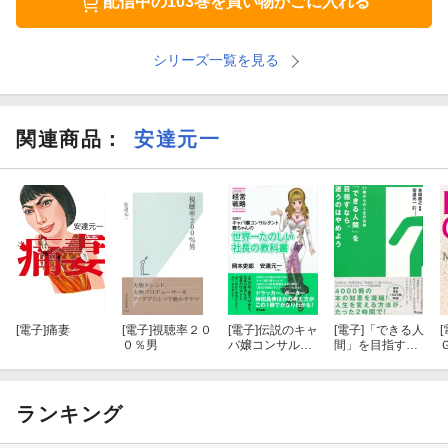
配信中の103巻を買い物かごに入れる
本書の内容について、秋元康氏からも推薦を頂いております。
「安達元一には、“人を見る目”がある。
シリーズ一覧を見る
本書を読んでその秘訣がわかったような気がした」
関連商品
：
安達元一
●天才じゃなくても結果を出す５つの力
私は、この時代を生き残るには次の５つの力が必要だと思ってい
ます。
・仕事力
ー今すぐできる圧倒的な差を生むテクニック
[電子]
痛妻
[電子]
視聴率２０
[電子]
伝説のキャ
[電子]
「できる人
[
・人間力
０％男
バ嬢コンサルタ
間」を目指すな
ント舞ちゃんの
ら、迷うのはや
世界一たのしい
めよう 22歳か
ーリアルなフォロワーがいないと成功できない
社長の教科書
らの人生法則
ランキング
・まとめ力