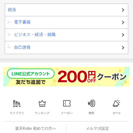
ー多くの人をまとめる人がヒーローになる
総合
・コンテンツ力
電子書籍
ビジネス・経済・就職
ーソーシャルメディア時代はネタ数の勝負
自己啓発
・脳力
ー成長し続けるための脳の使い方
この５つの力の鍛え方を
・仕事のできる人とできない人の差はたったひとつ
・知らないうちに人を引きつける魅力的な人間になる
・キラめく才能がなくても「伸びる人」になる方法
ライブラリ
ランキング
クーポン
無料
セール
・無限にアイデアを生む秘密の方法
楽天Kobo 初めての方へ
メルマガ設定