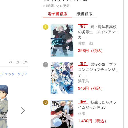
※1時間ごとに更新
電子書籍版
紙書籍版
続・魔法科高校
1
の劣等生 メイジアン・
カ…
佐島 勤
396円（税込）
ページ：1/4
悪役令嬢、ブラ
2
コンにジョブチェンジし
をチェック
|
クリア
ま…
浜千鳥
946円（税込）
転生したらスラ
3
イムだった件 23
伏瀬
1,430円（税込）