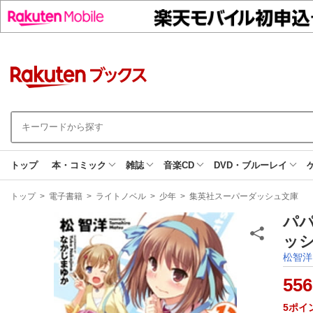
トップ
本・コミック
雑誌
音楽CD
DVD・ブルーレイ
現
トップ
>
電子書籍
>
ライトノベル
>
少年
>
集英社スーパーダッシュ文庫
在
地
パ
ッシ
松智洋
556
5
ポイ