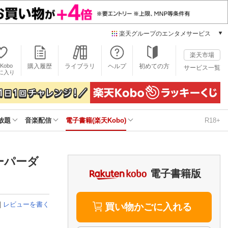
楽天グループのエンタメサービス
電子書籍
楽天市場
楽天Kobo
Kobo
購入履歴
ライブラリ
ヘルプ
初めての方
サービス一覧
本/ゲーム/CD/DVD
に入り
楽天ブックス
雑誌読み放題
楽天マガジン
放題
音楽配信
電子書籍(楽天Kobo)
R18+
音楽配信
楽天ミュージック
動画配信
楽天TV
ーパーダ
動画配信ガイド
電子書籍版
Rakuten PLAY
無料テレビ
|
レビューを書く
Rチャンネル
買い物かごに入れる
チケット