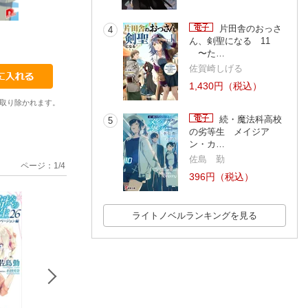
片田舎のおっさ
4
19
1
1
ん、剣聖になる 11
松智洋
松智洋
松智洋
〜た…
佐賀崎しげる
1,430円（税込）
取り除かれます。
続・魔法科高校
5
の劣等生 メイジア
ン・カ…
佐島 勤
ページ：
1
/
4
396円（税込）
ライトノベルランキングを見る