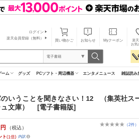
ログイン
楽天会員登録（無料）
買い物かご
お知らせ
Myクーポン
楽天
お気
電子書籍
ゲーム
グッズ
PCソフト・周辺機器
エンタメニュース
雑誌読み
パのいうことを聞きなさい！12 （集英社ス
ュ文庫） [電子書籍版]
（
2
件）
円
（税込）
ント
1倍
内訳