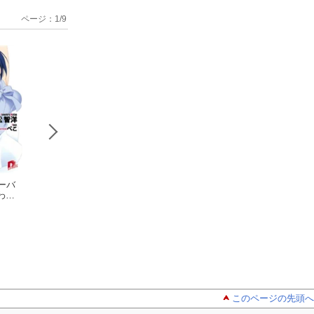
ページ：
1
/
9
ーバ
迷い猫オーバ
迷い猫オーバ
迷い猫オー
わた
ーラン！ 拾ってな
ーラン！ １２ 護
ーラン！ ８ I’ll l
られ
んていってないんだ
松智洋
ってなんていってな
松智洋
you adopt me！
松智洋
からね！！
いんだからね！！
このページの先頭へ