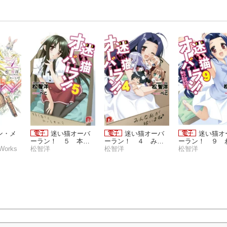
ン・メ
迷い猫オーバ
迷い猫オーバ
迷い猫オ
ーラン！ ５ 本気
ーラン！ ４ みん
ーラン！ ９ 
orks
で拾うと仰います
松智洋
な私が拾います♪
松智洋
しがみんなに護
松智洋
の？
てるの♪