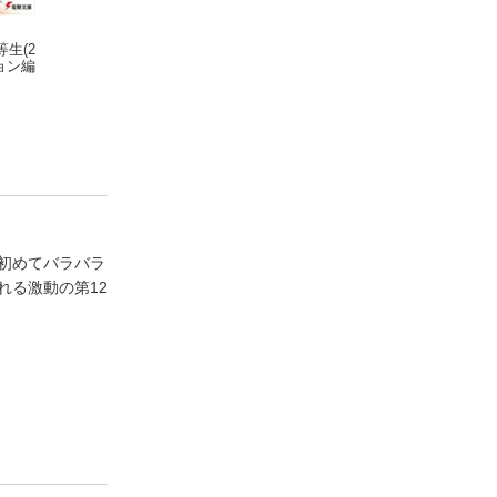
生(2
魔法科高校の劣等生(2
魔法科高校の劣等生(2
魔法科高校の劣等生
ョン編
7) 急転編
8) 追跡編〈上〉
9) 追跡編〈下〉
佐島 勤
佐島 勤
佐島 勤
初めてバラバラ
れる激動の第12