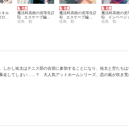
スキル
魔法科高校の劣等生(2
魔法科高校の劣等生(2
魔法科高校の劣等
ゼロか
5) エスケープ編
4) エスケープ編
6) インベージ
ハーレ
〈下〉
佐島 勤
〈上〉
佐島 勤
佐島 勤
。しかし祐太はテニス部の合宿に参加することになり、祐太と空たちは
暴走してしまい……？ 大人気アットホームシリーズ、恋の嵐が吹き荒