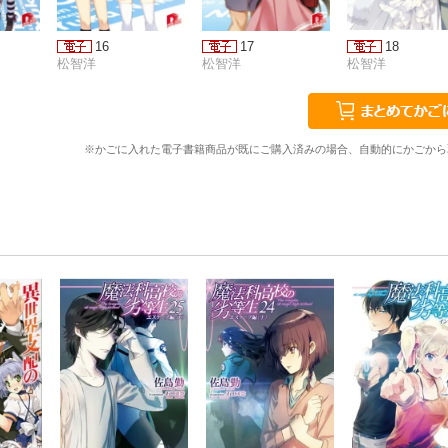
16
17
18
松智洋
松智洋
松智洋
※かごに入れた電子書籍商品が既にご購入済みの場合、自動的にかごから