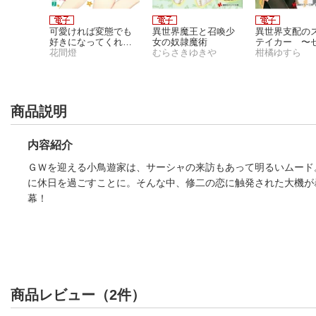
と召喚少
可愛ければ変態でも
異世界魔王と召喚少
異世界支配の
術９
好きになってくれま
女の奴隷魔術
テイカー 〜
きや
すか？【電子特典付
花間燈
むらさきゆきや
ら始める奴隷
柑橘ゆすら
き】
ム〜
商品説明
内容紹介
ＧＷを迎える小鳥遊家は、サーシャの来訪もあって明るいムード
に休日を過ごすことに。そんな中、修二の恋に触発された大機が
幕！
商品レビュー（2件）