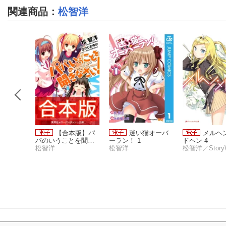
関連商品
：
松智洋
メ３原
【合本版】パ
迷い猫オーバ
メルヘ
パのいうことを聞き
ーラン！ 1
ドヘン 4
なさい！
松智洋
松智洋
松智洋／StoryW