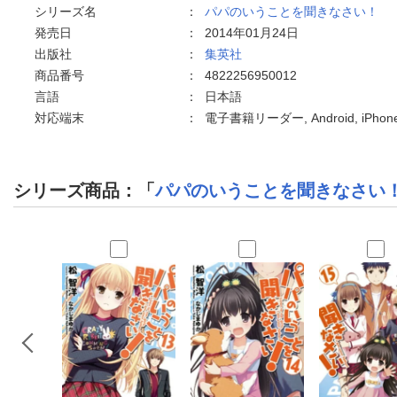
シリーズ名
：
パパのいうことを聞きなさい！
発売日
：
2014年01月24日
出版社
：
集英社
商品番号
：
4822256950012
言語
：
日本語
対応端末
：
電子書籍リーダー, Android, iPho
シリーズ商品：「
パパのいうことを聞きなさい