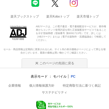
楽天ブックストップ
楽天Koboトップ
楽天市場トップ
ABJマークは、この電子書店・電子書籍配信サービスが、著作権
者からコンテンツ使用許諾を得た正規版配信サービスであること
を示す登録商標（登録番号 第6091713号）です。詳しくは
［ABJマーク］または［電子出版制作・流通協議会］で検索して
ください。
セール・商品情報は定期的に更新されるため、サイト内の表示価格がページによって異なる場
合がございます。最新の価格は買い物かごでご確認ください。
このページの先頭に戻る
表示モード
モバイル
PC
企業情報
個人情報保護方針
特定商取引法に基づく表記
サステナビリティ