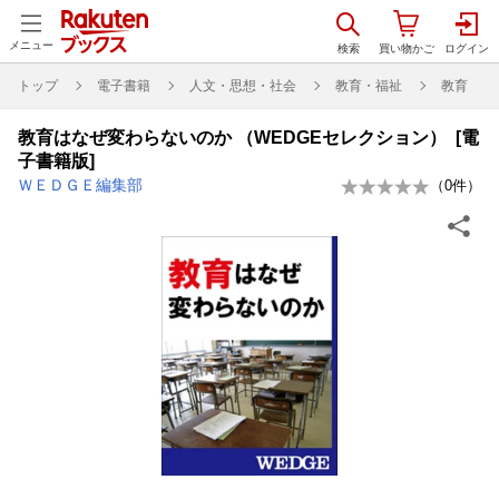
メニュー
トップ
電子書籍
人文・思想・社会
教育・福祉
教育
教育はなぜ変わらないのか （WEDGEセレクション） [電
子書籍版]
ＷＥＤＧＥ編集部
（
0
件）