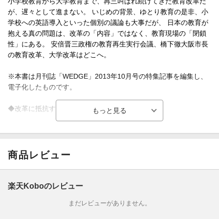
小学校教育から大学教育まで、再三叫ばれ続けてきた教育改革だ
が、遅々として進まない。 いじめの背景、ゆとり教育の是非、小
学校への英語導入といった個別の議論も大事だが、 日本の教育が
抱える真の問題は、改革の「内容」ではなく、教育現場の「閉鎖
性」にある。 安倍晋三政権の教育再生実行会議、橋下徹大阪市長
の教育改革、大学改革はどこへ。
※本書は月刊誌「WEDGE」2013年10月号の特集記事を編集し、
電子化したものです。
◆改革に抵抗する教育界と問題先送りする文科省
◆ギルド化する教員ムラ 動かざること岩盤の如し
◆親離れできない大学 子離れできない文科省 黒木登志夫（前岐阜
商品レビュー
大学長）
楽天Koboのレビュー
まだレビューがありません。