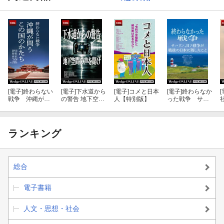
[電子]
終わらない
[電子]
下水道から
[電子]
コメと日本
[電子]
終わらなか
[
戦争 沖縄が問
の警告 地下空間
人【特別版】
った戦争 サハ
うこの国のかた
の声を聞け【特
リン、日ソ戦争
ち【特別版】
別版】
が 戦後の日本に
残したこと
ランキング
総合
電子書籍
人文・思想・社会