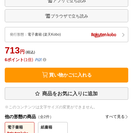
アプリで立ち読み
ブラウザで立ち読み
発行形態
：
電子書籍
(楽天Kobo)
713
円
(税込)
6
ポイント
1倍
内訳
買い物かごに入れる
商品をお気に入りに追加
※このコンテンツは文字サイズの変更ができません。
他の形態の商品
すべて見る
（全
2
件）
電子書籍
紙書籍