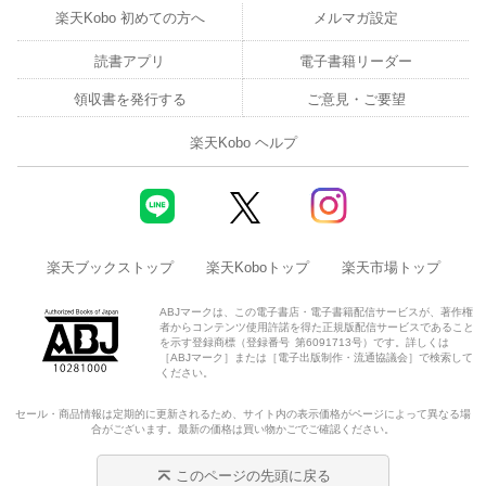
楽天Kobo 初めての方へ
メルマガ設定
読書アプリ
電子書籍リーダー
領収書を発行する
ご意見・ご要望
楽天Kobo ヘルプ
楽天ブックストップ
楽天Koboトップ
楽天市場トップ
ABJマークは、この電子書店・電子書籍配信サービスが、著作権
者からコンテンツ使用許諾を得た正規版配信サービスであること
を示す登録商標（登録番号 第6091713号）です。詳しくは
［ABJマーク］または［電子出版制作・流通協議会］で検索して
ください。
セール・商品情報は定期的に更新されるため、サイト内の表示価格がページによって異なる場
合がございます。最新の価格は買い物かごでご確認ください。
このページの先頭に戻る