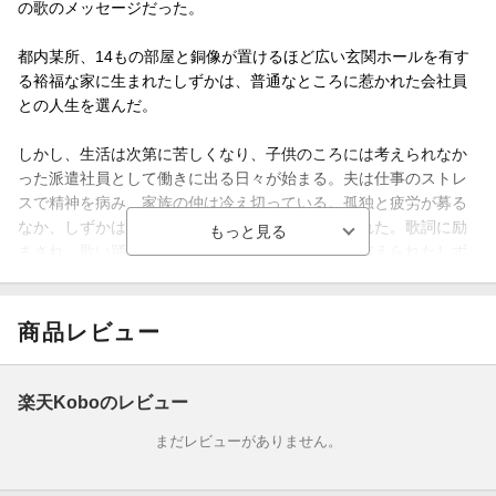
の歌のメッセージだった。
都内某所、14もの部屋と銅像が置けるほど広い玄関ホールを有す
る裕福な家に生まれたしずかは、普通なところに惹かれた会社員
との人生を選んだ。
しかし、生活は次第に苦しくなり、子供のころには考えられなか
った派遣社員として働きに出る日々が始まる。夫は仕事のストレ
スで精神を病み、家族の仲は冷え切っている。孤独と疲労が募る
なか、しずかはふと、ある人が歌う姿に目を奪われた。歌詞に励
まされ、歌い踊る姿に元気をもらい、生きる力を与えられたしず
かの環境は次第に変化していきーー。
商品レビュー
楽天Koboのレビュー
まだレビューがありません。