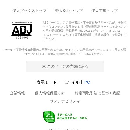
楽天ブックストップ
楽天Koboトップ
楽天市場トップ
ABJマークは、この電子書店・電子書籍配信サービスが、著作権
者からコンテンツ使用許諾を得た正規版配信サービスであること
を示す登録商標（登録番号 第6091713号）です。詳しくは
［ABJマーク］または［電子出版制作・流通協議会］で検索して
ください。
セール・商品情報は定期的に更新されるため、サイト内の表示価格がページによって異なる場
合がございます。最新の価格は買い物かごでご確認ください。
このページの先頭に戻る
表示モード
モバイル
PC
企業情報
個人情報保護方針
特定商取引法に基づく表記
サステナビリティ