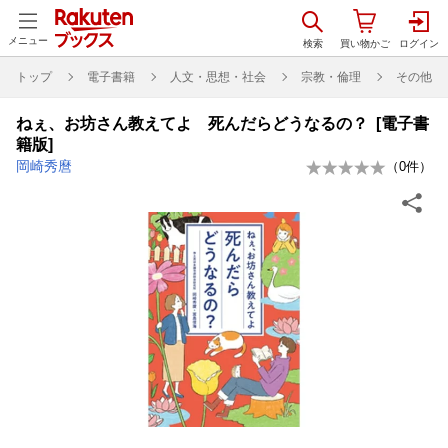
メニュー
トップ
電子書籍
人文・思想・社会
宗教・倫理
その他
ねぇ、お坊さん教えてよ 死んだらどうなるの？ [電子書
籍版]
岡崎秀麿
（
0
件）