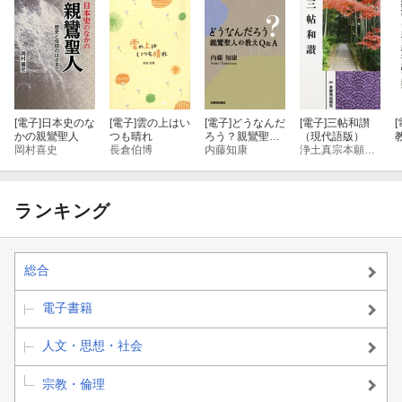
[電子]
日本史のな
[電子]
雲の上はい
[電子]
どうなんだ
[電子]
三帖和讃
[
かの親鸞聖人
つも晴れ
ろう？親鸞聖人
（現代語版）
岡村喜史
長倉伯博
の教えＱ＆Ａ
内藤知康
浄土真宗本願寺派総合研究所
ランキング
総合
電子書籍
人文・思想・社会
宗教・倫理