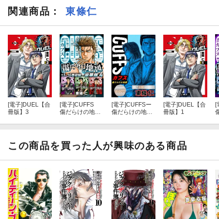
関連商品
：
東條仁
[電子]
DUEL【合
[電子]
CUFFS
[電子]
CUFFSー
[電子]
DUEL【合
[
冊版】3
傷だらけの地図
傷だらけの地図
冊版】1
（豪華版）4
ー【極！分冊シ
電子限定カラー
リーズ】#077
イラスト付き
この商品を買った人が興味のある商品