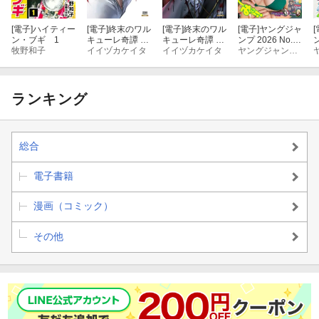
[電子]
ハイティー
[電子]
終末のワル
[電子]
終末のワル
[電子]
ヤングジャ
[
ン・ブギ 1
キューレ奇譚 ジ
キューレ奇譚 ジ
ンプ 2026 No.3
ン
牧野和子
ャック・ザ・リ
イイヅカケイタ
ャック・ザ・リ
イイヅカケイタ
5
ヤングジャンプ編集部
2
ッパーの事件簿
ッパーの事件簿
10巻【特典イラ
9巻【特典イラ
スト付き】
スト付き】
ランキング
総合
電子書籍
漫画（コミック）
その他