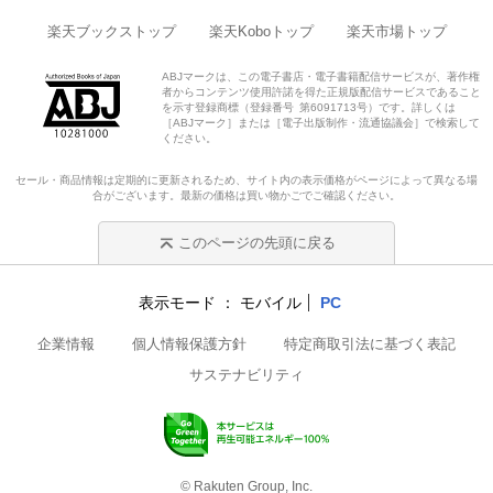
楽天ブックストップ
楽天Koboトップ
楽天市場トップ
ABJマークは、この電子書店・電子書籍配信サービスが、著作権
者からコンテンツ使用許諾を得た正規版配信サービスであること
を示す登録商標（登録番号 第6091713号）です。詳しくは
［ABJマーク］または［電子出版制作・流通協議会］で検索して
ください。
セール・商品情報は定期的に更新されるため、サイト内の表示価格がページによって異なる場
合がございます。最新の価格は買い物かごでご確認ください。
このページの先頭に戻る
表示モード
モバイル
PC
企業情報
個人情報保護方針
特定商取引法に基づく表記
サステナビリティ
© Rakuten Group, Inc.