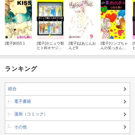
[電子]
KISS 1
[電子]
ホニュウ類
[電子]
ばあじんお
[電子]
リンゴちゃ
[
ヒト科オヤジ目
んど9
んの笑っきんぐ
1
レポート2
2
ランキング
総合
電子書籍
漫画（コミック）
その他