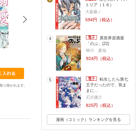
トリア（１６）
大森藤ノ
594円（税込）
異世界居酒屋
4
「のぶ」(22)
蝉川 夏哉
CMOD7
CMOD8
DGCMOD8
924円（税込）
藤井サクヤ
ひなたみわ
八月やこ
転生したら第七
5
王子だったので、気ま
取り除かれます。
まに…
石沢庸介
825円（税込）
漫画（コミック）ランキングを見る