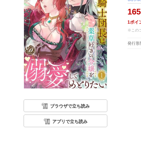
165
1
ポイ
※この
発行形
ブラウザで立ち読み
アプリで立ち読み