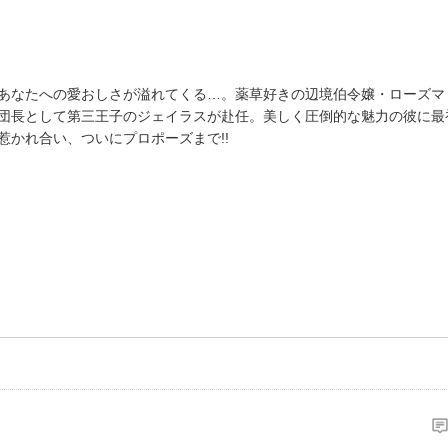
あなたへの愛おしさが溢れてくる…。薬草好きの辺境伯令嬢・ローズマ
団長として第三王子のジェイラスが赴任。美しく圧倒的な魅力の彼に最
惹かれ合い、ついにプロポーズまで!!