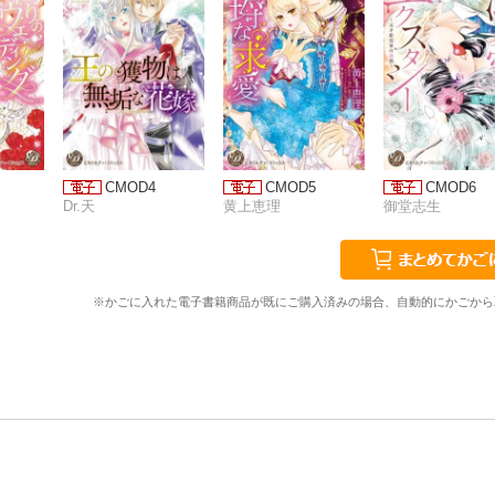
CMOD4
CMOD5
CMOD6
Dr.天
黄上恵理
御堂志生
※かごに入れた電子書籍商品が既にご購入済みの場合、自動的にかごから