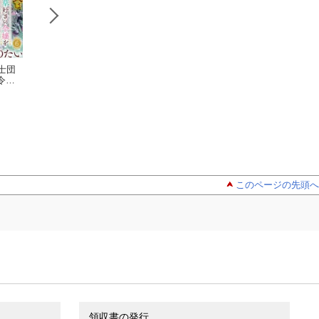
士団
王子な騎士団
王子な騎士団
王子な騎士
令嬢
長は薬草好きの令嬢
長は薬草好きの令嬢
長は薬草好きの令
りた
を溺愛してめとりた
秋月咲良
を溺愛してめとりた
秋月咲良
を溺愛してめとり
秋月咲良
話
い【分冊版】2話
い【分冊版】9話
い【分冊版】3話
このページの先頭へ
領収書の発行