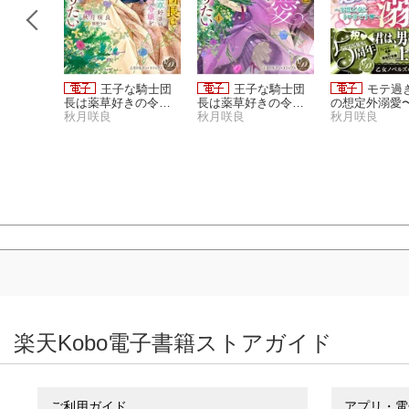
過ぎ侯爵
王子な騎士団
王子な騎士団
モテ過
愛〜妄想
長は薬草好きの令嬢
長は薬草好きの令嬢
の想定外溺愛
甘です〜
を溺愛してめとりた
秋月咲良
を溺愛してめとりた
秋月咲良
乙女にトロ甘
秋月咲良
い 2【単行本版限定
い 1
描きおろし付き】
楽天Kobo電子書籍ストアガイド
ご利用ガイド
アプリ・電