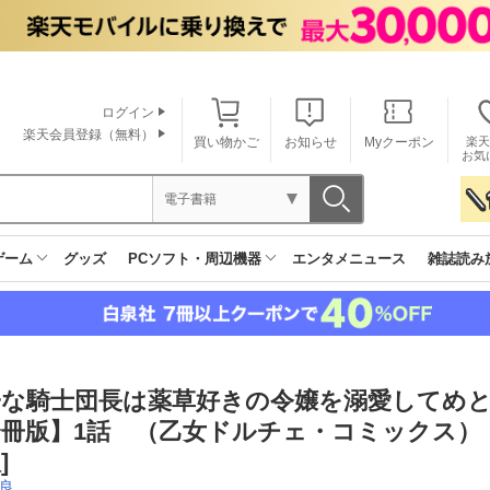
ログイン
楽天会員登録（無料）
買い物かご
お知らせ
Myクーポン
楽天
お気
電子書籍
ゲーム
グッズ
PCソフト・周辺機器
エンタメニュース
雑誌読み
子な騎士団長は薬草好きの令嬢を溺愛してめ
分冊版】1話 （乙女ドルチェ・コミックス）
]
良