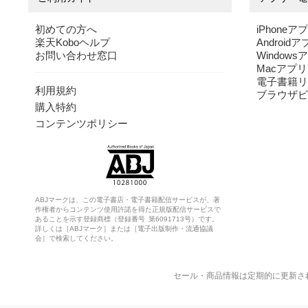
初めての方へ
iPhoneア
楽天Koboヘルプ
Android
お問い合わせ窓口
Windows
Macアプリ
電子書籍リ
利用規約
ブラウザビ
購入特約
コンテンツポリシー
ABJマークは、この電子書店・電子書籍配信サービスが、著
作権者からコンテンツ使用許諾を得た正規版配信サービスで
あることを示す登録商標（登録番号 第6091713号）です。
詳しくは［ABJマーク］または［電子出版制作・流通協議
会］で検索してください。
セール・商品情報は定期的に更新さ