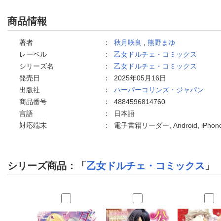
商品情報
著者
：
秋月咲良
,
熊野まゆ
レーベル
：
乙女ドルチェ・コミックス
シリーズ名
：
乙女ドルチェ・コミックス
発売日
：
2025年05月16日
出版社
：
ハーパーコリンズ・ジャパン
商品番号
：
4884596814760
言語
：
日本語
対応端末
：
電子書籍リーダー, Android, iPh
シリーズ商品：「
乙女ドルチェ・コミックス
」