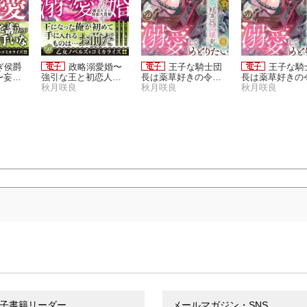
ぎ侯爵
政略溺愛婚〜
王子な騎士団
王子な騎
〜妄想
強引な王と初恋人質
長は薬草好きの令嬢
長は薬草好きの
です〜
姫〜
秋月咲良
を溺愛してめとりた
秋月咲良
を溺愛してめと
秋月咲良
い【分冊版】8話
い【分冊版】6
子書籍リーダー
メールマガジン・SNS