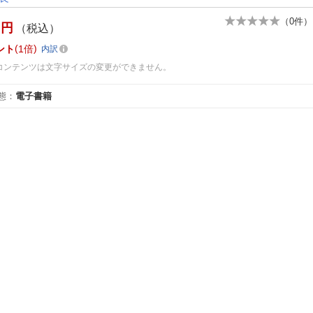
（
0
件）
円
（税込）
ント
1倍
内訳
コンテンツは文字サイズの変更ができません。
態
：
電子書籍