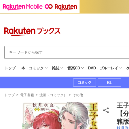
トップ
本・コミック
雑誌
音楽CD
DVD・ブルーレイ
現
トップ
>
電子書籍
>
漫画（コミック）
>
その他
在
地
王
【
籍版
秋月咲