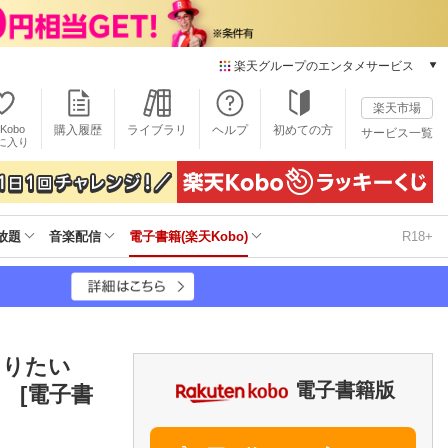
楽天グループのエンタメサービス
電子書籍
楽天市場
楽天Kobo
Kobo
購入履歴
ライブラリ
ヘルプ
初めての方
サービス一覧
本/ゲーム/CD/DVD
に入り
楽天ブックス
雑誌読み放題
楽天マガジン
放題
音楽配信
電子書籍(楽天Kobo)
R18+
音楽配信
楽天ミュージック
動画配信
楽天TV
動画配信ガイド
Rakuten PLAY
とりたい
無料テレビ
電子書籍版
 [電子書
Rチャンネル
チケット