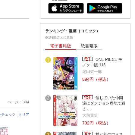
ランキング：漫画（コミック）
※1時間ごとに更新
電子書籍版
紙書籍版
ONE PIECE モ
1
ノクロ版 115
尾田栄一郎
594円（税込）
信じていた仲間
2
ページ：1/34
達にダンジョン奥地で殺
さ…
をチェック
|
クリア
大前貴史
792円（税込）
杖と剣のウィス
3