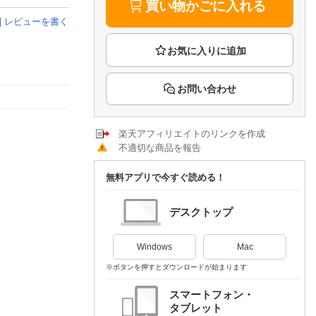
楽天チケット
買い物かごに入れる
エンタメニュース
|
レビューを書く
推し楽
お問い合わせ
楽天アフィリエイトのリンクを作成
不適切な商品を報告
無料アプリで今すぐ読める！
デスクトップ
Windows
Mac
※ボタンを押すとダウンロードが始まります
スマートフォン・
タブレット