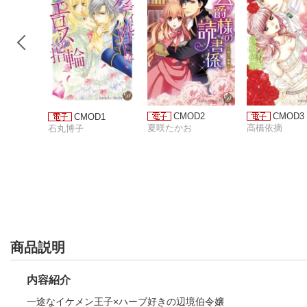
CMOD2
CMOD3
CMOD1
夏咲たかお
高橋依摘
石丸博子
商品説明
内容紹介
一途なイケメン王子×ハーブ好きの辺境伯令嬢